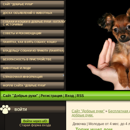
САЙТ "ДОБРЫЕ РУКИ"
ДОСКА ОБЪЯВЛЕНИЙ О ЖИВОТНЫХ
СОБАКИ И КОШКИ В ДОБРЫЕ РУКИ - КАТАЛОГ
С ИСТОРИЯМИ
СОВЕТЫ И РЕКОМЕНДАЦИИ
ПАМЯТКА, КАК ВЗЯТЬ СОБАКУ, КОШКУ
ВЛАДЕЛЬЦУ СОБАКИ ИЗ ПРИЮТА (ПАМЯТКА)
БЕЗОПАСНОСТЬ В ПРИСТРОЙСТВЕ
ЖИВОТНЫЕ И ЛЮДИ
СПРАВОЧНАЯ ИНФОРМАЦИЯ
ФОРУМ САЙТА "ДОБРЫЕ РУКИ"
Сайт "Добрые руки"
|
Регистрация
|
Вход
|
RSS
ВОЙТИ
Сайт "Добрые руки"
»
Бесплатная 
добрые руки.
Войти через uID
Девочка | Молодые от 4 мес. до 4 
Старая форма входа
Топик ищет дом