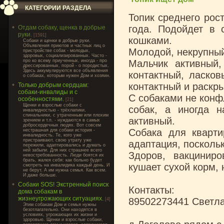
КАТЕГОРИИ РАЗДЕЛА
Топик среднего рос
года. Подойдет в 
Отдам собаку, щенка в добрые
руки.
[1591]
кошками.
Cобаки и щенки в добрые руки.
Объявления приютов и частных лиц о
Молодой, некрупный
пристройстве собак - молодых,
здоровых, социализированных. Часто -
про ко всему приученных, иногда - про
Мальчик активный,
дрессированных, порой - о породистых.
Здесь аккумулируются все объявления
контактный, ласков
о собаках, которым нужен Дом и хозяин.
контактный и раскры
Только добрым сердцам:
собаки-инвалиды и с
С собаками не конфл
особенностями.
[21]
Щенки и взрослые собаки с
собак, а иногда 
инвалидностью - трёхлапики,
спинальники, с утраченным или плохим
активный.
зрением и т.п. - нуждаются в самых
добросердечных людях. Вот совсем
Собака для кварти
нестрашная для собаки история -
инвалидность. Те, кого уже
пристраивают, свою утрату уже
адаптация, поскольк
пережили, адаптировались и думать о
ней забыли. Для них страшнее всего
Здоров, вакциниро
невостребованность. Люди боятся их
брать, жалея себя: как больно будет
кушает сухой корм, 
смотреть на инвалидика каждый день. И
не берут. А им нужна семья. Как всем.
И даже больше.
Собаки SOS! Экстренный поиск
Контакты:
дома собакам в
жизнеугрожающих ситуациях.
89502273441 Светла
[4]
Этим собакам Дом и семья нужны
безотлагательно. Они находятся в
условиях, угрожающих их жизни и
здоровью. Щенки и взрослые собаки,