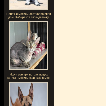
Щеночки метисы дратхаара ищут
дом. Выбирайте свою девочку.
Ищут дом три потрясающих
котика - метисы сфинкса, 8 мес.