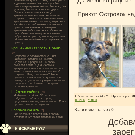
д Лаголово рядом с
потерявшие дом и хозяев, остающиеся
в данный момент без помощи и без
опеки под открытым небом, без еды, без
укрытия, без защиты от живодёров.
Собаки, чьи условия жизни до
Приют: Островок н
крайности невыносимы: насилие со
стороны хозяев или угроза усыпления;
крошечные щенки, старички, мерзлячки
и собаки с ослабленным здоровьем в
приютах-тысячниках; чрезмерно
трепетные и безответные собачки, не
способные дать отпор агрессивным
собратьям в приюте; нежные домашние
пёсики, неспособные адаптироваться к
приюту.
Брошенная старость. Собаки.
[29]
Возрастные собаки старше 8 лет.
Одинокие, брошенные, никому
ненужные. Преданные - в обоих
смыслах слова. Одна из самых
труднопристраиваемых категорий, все
хотят щенков и молодых собачек. А
старики... Кому они нужны? Так и
доживают свой век в бездомности и
никому ненужности и умирают от тоски
в одиночестве. Поможете исправить
несправедливость?
Найдена собака.
[28]
Найденные собаки. Объявления о
Объявление №:44771 |
Просмотров
:
8
найденных собаках, которые,
ota6ek
|
E-mail
предположительно, имели хозяев. Поиск
прежних хозяев потеряшек.
Всего комментариев
:
0
Пропала собака.
[7]
Объявления о потерянных собаках.
Хозяева ищут своих пропавших собак.
Добавл
В ДОБРЫЕ РУКИ!
зарег