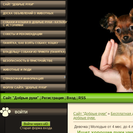
САЙТ "ДОБРЫЕ РУКИ"
ДОСКА ОБЪЯВЛЕНИЙ О ЖИВОТНЫХ
СОБАКИ И КОШКИ В ДОБРЫЕ РУКИ - КАТАЛОГ
С ИСТОРИЯМИ
СОВЕТЫ И РЕКОМЕНДАЦИИ
ПАМЯТКА, КАК ВЗЯТЬ СОБАКУ, КОШКУ
ВЛАДЕЛЬЦУ СОБАКИ ИЗ ПРИЮТА (ПАМЯТКА)
БЕЗОПАСНОСТЬ В ПРИСТРОЙСТВЕ
ЖИВОТНЫЕ И ЛЮДИ
СПРАВОЧНАЯ ИНФОРМАЦИЯ
ФОРУМ САЙТА "ДОБРЫЕ РУКИ"
Сайт "Добрые руки"
|
Регистрация
|
Вход
|
RSS
ВОЙТИ
Сайт "Добрые руки"
»
Бесплатная 
добрые руки.
Войти через uID
Девочка | Молодые от 4 мес. до 4 
Старая форма входа
Ищет хорошие руки ум