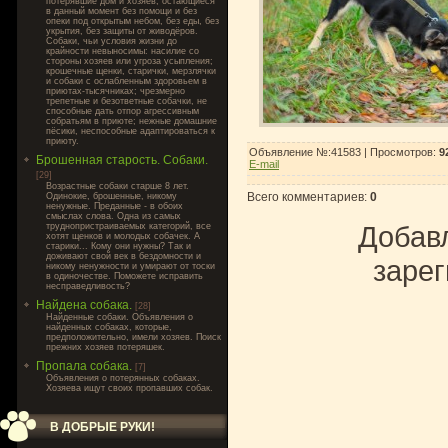
потерявшие дом и хозяев, остающиеся
в данный момент без помощи и без
опеки под открытым небом, без еды, без
укрытия, без защиты от живодёров.
Собаки, чьи условия жизни до
крайности невыносимы: насилие со
стороны хозяев или угроза усыпления;
крошечные щенки, старички, мерзлячки
и собаки с ослабленным здоровьем в
приютах-тысячниках; чрезмерно
трепетные и безответные собачки, не
способные дать отпор агрессивным
собратьям в приюте; нежные домашние
пёсики, неспособные адаптироваться к
приюту.
Объявление №:41583 |
Просмотров
:
9
Брошенная старость. Собаки.
E-mail
[29]
Возрастные собаки старше 8 лет.
Всего комментариев
:
0
Одинокие, брошенные, никому
ненужные. Преданные - в обоих
смыслах слова. Одна из самых
Добавл
труднопристраиваемых категорий, все
хотят щенков и молодых собачек. А
старики... Кому они нужны? Так и
доживают свой век в бездомности и
зарег
никому ненужности и умирают от тоски
в одиночестве. Поможете исправить
несправедливость?
Найдена собака.
[28]
Найденные собаки. Объявления о
найденных собаках, которые,
предположительно, имели хозяев. Поиск
прежних хозяев потеряшек.
Пропала собака.
[7]
Объявления о потерянных собаках.
Хозяева ищут своих пропавших собак.
В ДОБРЫЕ РУКИ!