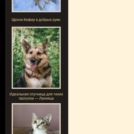
Щенок Кефир в добрые руки.
Идеальная спутница для тихих
прогулок — Лунница