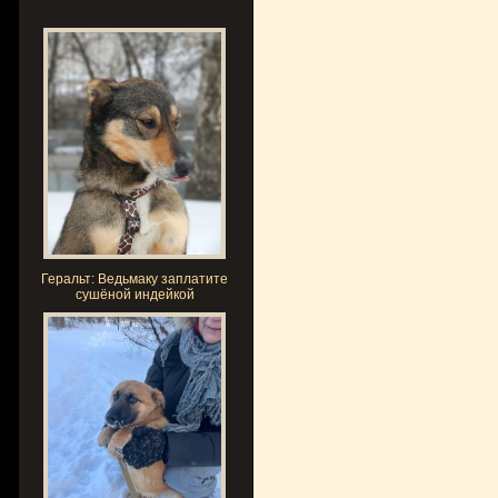
Геральт: Ведьмаку заплатите
сушёной индейкой