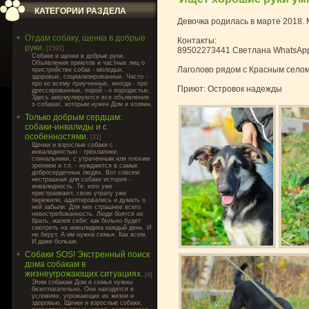
КАТЕГОРИИ РАЗДЕЛА
Девочка родилась в марте 2018.
Отдам собаку, щенка в добрые
Контакты:
руки.
[1591]
89502273441 Светлана WhatsApp
Cобаки и щенки в добрые руки.
Объявления приютов и частных лиц о
Лаголово рядом с Красным селом
пристройстве собак - молодых,
здоровых, социализированных. Часто -
про ко всему приученных, иногда - про
Приют: Островок надежды
дрессированных, порой - о породистых.
Здесь аккумулируются все объявления
о собаках, которым нужен Дом и хозяин.
Только добрым сердцам:
собаки-инвалиды и с
особенностями.
[21]
Щенки и взрослые собаки с
инвалидностью - трёхлапики,
спинальники, с утраченным или плохим
зрением и т.п. - нуждаются в самых
добросердечных людях. Вот совсем
нестрашная для собаки история -
инвалидность. Те, кого уже
пристраивают, свою утрату уже
пережили, адаптировались и думать о
ней забыли. Для них страшнее всего
невостребованность. Люди боятся их
брать, жалея себя: как больно будет
смотреть на инвалидика каждый день. И
не берут. А им нужна семья. Как всем.
И даже больше.
Собаки SOS! Экстренный поиск
дома собакам в
жизнеугрожающих ситуациях.
[4]
Этим собакам Дом и семья нужны
безотлагательно. Они находятся в
условиях, угрожающих их жизни и
здоровью. Щенки и взрослые собаки,