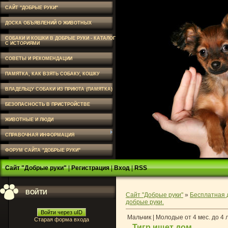
САЙТ "ДОБРЫЕ РУКИ"
ДОСКА ОБЪЯВЛЕНИЙ О ЖИВОТНЫХ
СОБАКИ И КОШКИ В ДОБРЫЕ РУКИ - КАТАЛОГ
С ИСТОРИЯМИ
СОВЕТЫ И РЕКОМЕНДАЦИИ
ПАМЯТКА, КАК ВЗЯТЬ СОБАКУ, КОШКУ
ВЛАДЕЛЬЦУ СОБАКИ ИЗ ПРИЮТА (ПАМЯТКА)
БЕЗОПАСНОСТЬ В ПРИСТРОЙСТВЕ
ЖИВОТНЫЕ И ЛЮДИ
СПРАВОЧНАЯ ИНФОРМАЦИЯ
ФОРУМ САЙТА "ДОБРЫЕ РУКИ"
Сайт "Добрые руки"
|
Регистрация
|
Вход
|
RSS
ВОЙТИ
Сайт "Добрые руки"
»
Бесплатная 
добрые руки.
Войти через uID
Мальчик | Молодые от 4 мес. до 4 
Старая форма входа
Тигр ищет дом.