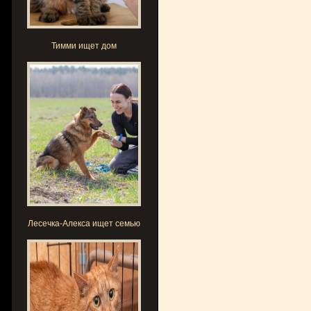
Тимми ищет дом
Лесечка-Алекса ищет семью