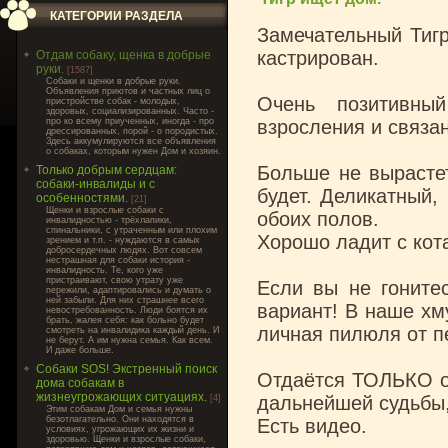
КАТЕГОРИИ РАЗДЕЛА
Замечательный Тигр
кастрирован.
Отдам собаку, щенка в добрые
руки.
[1587]
Cобаки и щенки в добрые руки.
Объявления приютов и частных лиц о
Очень позитивны
пристройстве собак - молодых,
здоровых, социализированных. Часто -
про ко всему приученных, иногда - про
взросления и связа
дрессированных, порой - о породистых.
Здесь аккумулируются все объявления
о собаках, которым нужен Дом и хозяин.
Больше не вырастет
Только добрым сердцам:
собаки-инвалиды и с
будет. Деликатный,
особенностями.
[21]
Щенки и взрослые собаки с
обоих полов.
инвалидностью - трёхлапики,
спинальники, с утраченным или плохим
Хорошо ладит с кот
зрением и т.п. - нуждаются в самых
добросердечных людях. Вот совсем
нестрашная для собаки история -
инвалидность. Те, кого уже
пристраивают, свою утрату уже
Если вы не гонитес
пережили, адаптировались и думать о
ней забыли. Для них страшнее всего
вариант! В наше хму
невостребованность. Люди боятся их
брать, жалея себя: как больно будет
личная пилюля от п
смотреть на инвалидика каждый день. И
не берут. А им нужна семья. Как всем.
И даже больше.
Собаки SOS! Экстренный поиск
Отдаётся ТОЛЬКО о
дома собакам в
жизнеугрожающих ситуациях.
дальнейшей судьбы,
[4]
Этим собакам Дом и семья нужны
безотлагательно. Они находятся в
Есть видео.
условиях, угрожающих их жизни и
здоровью. Щенки и взрослые собаки,