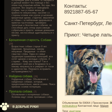
потерявшие дом и хозяев, остающиеся
в данный момент без помощи и без
Контакты:
опеки под открытым небом, без еды, без
укрытия, без защиты от живодёров.
Собаки, чьи условия жизни до
8921887-65-67
крайности невыносимы: насилие со
стороны хозяев или угроза усыпления;
крошечные щенки, старички, мерзлячки
и собаки с ослабленным здоровьем в
Санкт-Петербург, Л
приютах-тысячниках; чрезмерно
трепетные и безответные собачки, не
способные дать отпор агрессивным
собратьям в приюте; нежные домашние
пёсики, неспособные адаптироваться к
Приют: Четыре лап
приюту.
Брошенная старость. Собаки.
[29]
Возрастные собаки старше 8 лет.
Одинокие, брошенные, никому
ненужные. Преданные - в обоих
смыслах слова. Одна из самых
труднопристраиваемых категорий, все
хотят щенков и молодых собачек. А
старики... Кому они нужны? Так и
доживают свой век в бездомности и
никому ненужности и умирают от тоски
в одиночестве. Поможете исправить
несправедливость?
Найдена собака.
[28]
Найденные собаки. Объявления о
найденных собаках, которые,
предположительно, имели хозяев. Поиск
прежних хозяев потеряшек.
Пропала собака.
[7]
Объявления о потерянных собаках.
Хозяева ищут своих пропавших собак.
Объявление №:59064 |
Просмотров
:
3
nshkatulova
Контактное лицо
:
Мария
В ДОБРЫЕ РУКИ!
Теги
:
ищетдом