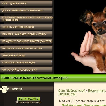
САЙТ "ДОБРЫЕ РУКИ"
ДОСКА ОБЪЯВЛЕНИЙ О ЖИВОТНЫХ
СОБАКИ И КОШКИ В ДОБРЫЕ РУКИ - КАТАЛОГ
С ИСТОРИЯМИ
СОВЕТЫ И РЕКОМЕНДАЦИИ
ПАМЯТКА, КАК ВЗЯТЬ СОБАКУ, КОШКУ
ВЛАДЕЛЬЦУ СОБАКИ ИЗ ПРИЮТА (ПАМЯТКА)
БЕЗОПАСНОСТЬ В ПРИСТРОЙСТВЕ
ЖИВОТНЫЕ И ЛЮДИ
СПРАВОЧНАЯ ИНФОРМАЦИЯ
ФОРУМ САЙТА "ДОБРЫЕ РУКИ"
Сайт "Добрые руки"
|
Регистрация
|
Вход
|
RSS
ВОЙТИ
Сайт "Добрые руки"
»
Бесплатная 
добрые руки.
Войти через uID
Мальчик | Взрослые старше 4 лет
Старая форма входа
Лабрадору Дэни срочно