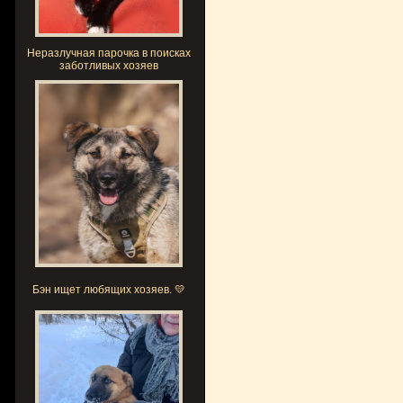
Неразлучная парочка в поисках
заботливых хозяев
Бэн ищет любящих хозяев. 💛