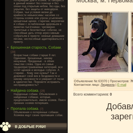
Москва, м. Первома
потерявшие дом и хозяев, остающиеся
в данный момент без помощи и без
опеки под открытым небом, без еды, без
укрытия, без защиты от живодёров.
Собаки, чьи условия жизни до
крайности невыносимы: насилие со
стороны хозяев или угроза усыпления;
крошечные щенки, старички, мерзлячки
и собаки с ослабленным здоровьем в
приютах-тысячниках; чрезмерно
трепетные и безответные собачки, не
способные дать отпор агрессивным
собратьям в приюте; нежные домашние
пёсики, неспособные адаптироваться к
приюту.
Брошенная старость. Собаки.
[29]
Возрастные собаки старше 8 лет.
Одинокие, брошенные, никому
ненужные. Преданные - в обоих
смыслах слова. Одна из самых
труднопристраиваемых категорий, все
хотят щенков и молодых собачек. А
старики... Кому они нужны? Так и
доживают свой век в бездомности и
никому ненужности и умирают от тоски
Объявление №:63370 |
Просмотров
:
7
в одиночестве. Поможете исправить
Контактное лицо
:
Людмила
|
E-mail
несправедливость?
Найдена собака.
[28]
Всего комментариев
:
0
Найденные собаки. Объявления о
найденных собаках, которые,
предположительно, имели хозяев. Поиск
Добавл
прежних хозяев потеряшек.
Пропала собака.
[7]
Объявления о потерянных собаках.
зарег
Хозяева ищут своих пропавших собак.
В ДОБРЫЕ РУКИ!