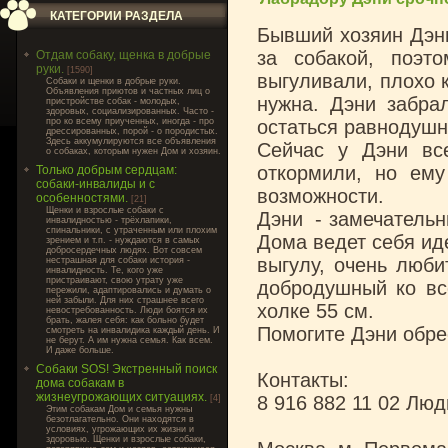
КАТЕГОРИИ РАЗДЕЛА
Бывший хозяин Дэни
за собакой, поэт
Отдам собаку, щенка в добрые
руки.
[1590]
выгуливали, плохо к
Cобаки и щенки в добрые руки.
Объявления приютов и частных лиц о
нужна. Дэни забра
пристройстве собак - молодых,
здоровых, социализированных. Часто -
про ко всему приученных, иногда - про
остаться равнодушно
дрессированных, порой - о породистых.
Здесь аккумулируются все объявления
Сейчас у Дэни вс
о собаках, которым нужен Дом и хозяин.
откормили, но ему
Только добрым сердцам:
собаки-инвалиды и с
возможности.
особенностями.
[21]
Щенки и взрослые собаки с
Дэни - замечательн
инвалидностью - трёхлапики,
спинальники, с утраченным или плохим
Дома ведет себя иде
зрением и т.п. - нуждаются в самых
добросердечных людях. Вот совсем
выгулу, очень люби
нестрашная для собаки история -
инвалидность. Те, кого уже
пристраивают, свою утрату уже
добродушный ко все
пережили, адаптировались и думать о
ней забыли. Для них страшнее всего
холке 55 см.
невостребованность. Люди боятся их
брать, жалея себя: как больно будет
Помогите Дэни обре
смотреть на инвалидика каждый день. И
не берут. А им нужна семья. Как всем.
И даже больше.
Собаки SOS! Экстренный поиск
Контакты:
дома собакам в
жизнеугрожающих ситуациях.
8 916 882 11 02 Лю
[4]
Этим собакам Дом и семья нужны
безотлагательно. Они находятся в
условиях, угрожающих их жизни и
здоровью. Щенки и взрослые собаки,