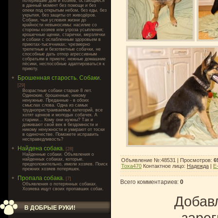
потерявшие дом и хозяев, остающиеся
в данный момент без помощи и без
опеки под открытым небом, без еды, без
укрытия, без защиты от живодёров.
Собаки, чьи условия жизни до
крайности невыносимы: насилие со
стороны хозяев или угроза усыпления;
крошечные щенки, старички, мерзлячки
и собаки с ослабленным здоровьем в
приютах-тысячниках; чрезмерно
трепетные и безответные собачки, не
способные дать отпор агрессивным
собратьям в приюте; нежные домашние
пёсики, неспособные адаптироваться к
приюту.
Брошенная старость. Собаки.
[29]
Возрастные собаки старше 8 лет.
Одинокие, брошенные, никому
ненужные. Преданные - в обоих
смыслах слова. Одна из самых
труднопристраиваемых категорий, все
хотят щенков и молодых собачек. А
старики... Кому они нужны? Так и
доживают свой век в бездомности и
никому ненужности и умирают от тоски
в одиночестве. Поможете исправить
несправедливость?
Найдена собака.
[28]
Найденные собаки. Объявления о
найденных собаках, которые,
Объявление №:48531 |
Просмотров
:
6
предположительно, имели хозяев. Поиск
Toxa470
Контактное лицо
:
Надежда
|
E-
прежних хозяев потеряшек.
Пропала собака.
[7]
Всего комментариев
:
0
Объявления о потерянных собаках.
Хозяева ищут своих пропавших собак.
Добавл
В ДОБРЫЕ РУКИ!
зарег