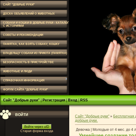
САЙТ "ДОБРЫЕ РУКИ"
ДОСКА ОБЪЯВЛЕНИЙ О ЖИВОТНЫХ
СОБАКИ И КОШКИ В ДОБРЫЕ РУКИ - КАТАЛОГ
С ИСТОРИЯМИ
СОВЕТЫ И РЕКОМЕНДАЦИИ
ПАМЯТКА, КАК ВЗЯТЬ СОБАКУ, КОШКУ
ВЛАДЕЛЬЦУ СОБАКИ ИЗ ПРИЮТА (ПАМЯТКА)
БЕЗОПАСНОСТЬ В ПРИСТРОЙСТВЕ
ЖИВОТНЫЕ И ЛЮДИ
СПРАВОЧНАЯ ИНФОРМАЦИЯ
ФОРУМ САЙТА "ДОБРЫЕ РУКИ"
Сайт "Добрые руки"
|
Регистрация
|
Вход
|
RSS
ВОЙТИ
Сайт "Добрые руки"
»
Бесплатная 
добрые руки.
Войти через uID
Девочка | Молодые от 4 мес. до 4 
Старая форма входа
Умнейшее создание то