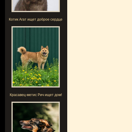
Котик Агат ищет доброе сердце
Красавец-метис Рич ищет дом!