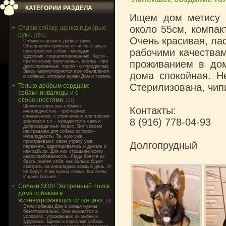
КАТЕГОРИИ РАЗДЕЛА
Ищем дом метису н
около 55см, компак
Отдам собаку, щенка в добрые
руки.
[1591]
Очень красивая, ла
Cобаки и щенки в добрые руки.
Объявления приютов и частных лиц о
рабочими качествам
пристройстве собак - молодых,
здоровых, социализированных. Часто -
про ко всему приученных, иногда - про
проживанием в дом
дрессированных, порой - о породистых.
Здесь аккумулируются все объявления
дома спокойная. Н
о собаках, которым нужен Дом и хозяин.
Стерилизована, чип
Только добрым сердцам:
собаки-инвалиды и с
особенностями.
[21]
Щенки и взрослые собаки с
Контакты:
инвалидностью - трёхлапики,
спинальники, с утраченным или плохим
8 (916) 778-04-93
зрением и т.п. - нуждаются в самых
добросердечных людях. Вот совсем
нестрашная для собаки история -
инвалидность. Те, кого уже
пристраивают, свою утрату уже
Долгопрудный
пережили, адаптировались и думать о
ней забыли. Для них страшнее всего
невостребованность. Люди боятся их
брать, жалея себя: как больно будет
смотреть на инвалидика каждый день. И
не берут. А им нужна семья. Как всем.
И даже больше.
Собаки SOS! Экстренный поиск
дома собакам в
жизнеугрожающих ситуациях.
[4]
Этим собакам Дом и семья нужны
безотлагательно. Они находятся в
условиях, угрожающих их жизни и
здоровью. Щенки и взрослые собаки,