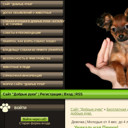
САЙТ "ДОБРЫЕ РУКИ"
ДОСКА ОБЪЯВЛЕНИЙ О ЖИВОТНЫХ
СОБАКИ И КОШКИ В ДОБРЫЕ РУКИ - КАТАЛОГ
С ИСТОРИЯМИ
СОВЕТЫ И РЕКОМЕНДАЦИИ
ПАМЯТКА, КАК ВЗЯТЬ СОБАКУ, КОШКУ
ВЛАДЕЛЬЦУ СОБАКИ ИЗ ПРИЮТА (ПАМЯТКА)
БЕЗОПАСНОСТЬ В ПРИСТРОЙСТВЕ
ЖИВОТНЫЕ И ЛЮДИ
СПРАВОЧНАЯ ИНФОРМАЦИЯ
ФОРУМ САЙТА "ДОБРЫЕ РУКИ"
Сайт "Добрые руки"
|
Регистрация
|
Вход
|
RSS
ВОЙТИ
Сайт "Добрые руки"
»
Бесплатная 
добрые руки.
Войти через uID
Девочка | Молодые от 4 мес. до 4 
Старая форма входа
Уникальная Пенни!