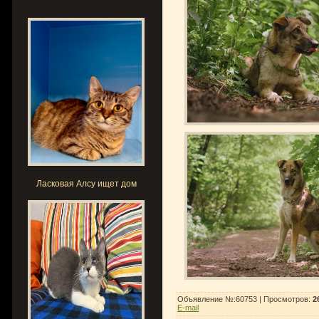
Ласковая Алсу ищет дом
Объявление №:60753 |
Просмотров
:
2
E-mail