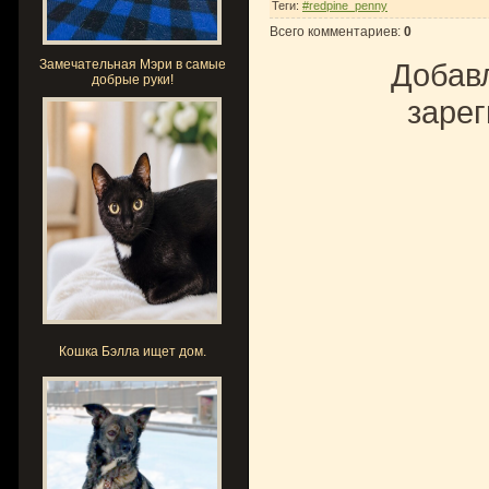
Теги
:
#redpine_penny
Всего комментариев
:
0
Замечательная Мэри в самые
Добавл
добрые руки!
зарег
Кошка Бэлла ищет дом.