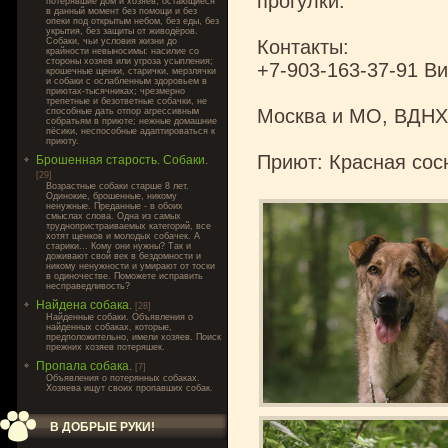
прогулки.
потерявшие дом и хозяев, остающиеся
в данный момент без помощи и без
опеки под открытым небом, без еды, без
укрытия, без защиты от живодёров.
Собаки, чьи условия жизни до
Контакты:
крайности невыносимы: насилие со
стороны хозяев или угроза усыпления;
+7-903-163-37-91 В
крошечные щенки, старички, мерзлячки
и собаки с ослабленным здоровьем в
приютах-тысячниках; чрезмерно
трепетные и безответные собачки, не
Москва и МО, ВДНХ
способные дать отпор агрессивным
собратьям в приюте; нежные домашние
пёсики, неспособные адаптироваться к
приюту.
Приют: Красная сос
Брошенная старость. Собаки.
[29]
Возрастные собаки старше 8 лет.
Одинокие, брошенные, никому
ненужные. Преданные - в обоих
смыслах слова. Одна из самых
труднопристраиваемых категорий, все
хотят щенков и молодых собачек. А
старики... Кому они нужны? Так и
доживают свой век в бездомности и
никому ненужности и умирают от тоски
в одиночестве. Поможете исправить
несправедливость?
Найдена собака.
[28]
Найденные собаки. Объявления о
найденных собаках, которые,
предположительно, имели хозяев. Поиск
прежних хозяев потеряшек.
Пропала собака.
[7]
Объявления о потерянных собаках.
Хозяева ищут своих пропавших собак.
В ДОБРЫЕ РУКИ!