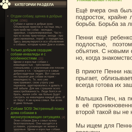
КАТЕГОРИИ РАЗДЕЛА
Ещё вчера она был
подросток, крайне
Отдам собаку, щенка в добрые
руки.
[1591]
борьба. Борьба за л
Cобаки и щенки в добрые руки.
Объявления приютов и частных лиц о
пристройстве собак - молодых,
здоровых, социализированных. Часто -
про ко всему приученных, иногда - про
Пенни ещё ребенко
дрессированных, порой - о породистых.
Здесь аккумулируются все объявления
подлостью, поэто
о собаках, которым нужен Дом и хозяин.
объятия. С новыми 
Только добрым сердцам:
собаки-инвалиды и с
но, когда знакомств
особенностями.
[21]
Щенки и взрослые собаки с
инвалидностью - трёхлапики,
спинальники, с утраченным или плохим
В приюте Пенни наш
зрением и т.п. - нуждаются в самых
добросердечных людях. Вот совсем
прыгает, облизывае
нестрашная для собаки история -
инвалидность. Те, кого уже
пристраивают, свою утрату уже
всегда готова их за
пережили, адаптировались и думать о
ней забыли. Для них страшнее всего
невостребованность. Люди боятся их
брать, жалея себя: как больно будет
Малышка Пен, на пе
смотреть на инвалидика каждый день. И
не берут. А им нужна семья. Как всем.
И даже больше.
в её проникновенн
Собаки SOS! Экстренный поиск
второй такой вы не 
дома собакам в
жизнеугрожающих ситуациях.
[4]
Этим собакам Дом и семья нужны
безотлагательно. Они находятся в
Мы ищем для Пенни 
условиях, угрожающих их жизни и
здоровью. Щенки и взрослые собаки,