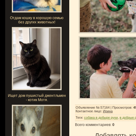
Отдам кошку в хорошую семью
без других животных!
Ищет дом пушистый джентльмен
- котик Мотя.
Объявление №:57164 |
Просмотров
:
4
Контактное лицо
:
Ирина
Теги
:
собака в добыре руки
,
в добрые 
Всего комментариев
:
0
Добавлять ко