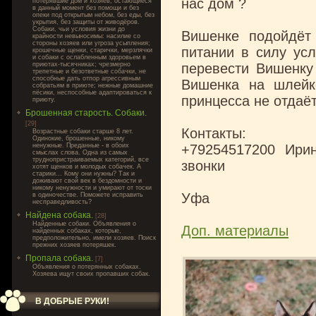
нас дом ?
потерявшие дом и хозяев, остающиеся
в данный момент без помощи и без
опеки под открытым небом, без еды, без
укрытия, без защиты от живодёров.
Собаки, чьи условия жизни до
Вишенке подойдёт
крайности невыносимы: насилие со
стороны хозяев или угроза усыпления;
питании в силу ус
крошечные щенки, старички, мерзлячки
и собаки с ослабленным здоровьем в
приютах-тысячниках; чрезмерно
перевести Вишенку 
трепетные и безответные собачки, не
способные дать отпор агрессивным
Вишенка на шлейк
собратьям в приюте; нежные домашние
пёсики, неспособные адаптироваться к
принцесса не отдаё
приюту.
Брошенная старость. Собаки.
[29]
Контакты:
Возрастные собаки старше 8 лет.
Одинокие, брошенные, никому
ненужные. Преданные - в обоих
+79254517200 Ирин
смыслах слова. Одна из самых
труднопристраиваемых категорий, все
звонки
хотят щенков и молодых собачек. А
старики... Кому они нужны? Так и
доживают свой век в бездомности и
никому ненужности и умирают от тоски
Уфа
в одиночестве. Поможете исправить
несправедливость?
Найдена собака.
[28]
Найденные собаки. Объявления о
Доп. материалы
найденных собаках, которые,
предположительно, имели хозяев. Поиск
прежних хозяев потеряшек.
Пропала собака.
[7]
Объявления о потерянных собаках.
Хозяева ищут своих пропавших собак.
В ДОБРЫЕ РУКИ!