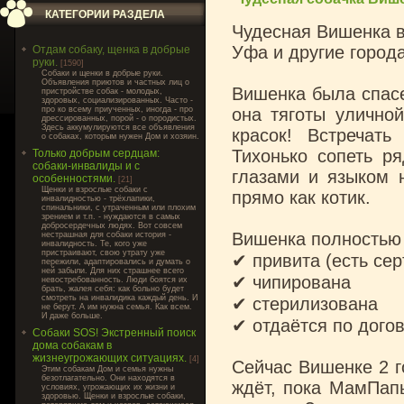
КАТЕГОРИИ РАЗДЕЛА
Чудесная Вишенка в
Уфа и другие город
Отдам собаку, щенка в добрые
руки.
[1590]
Cобаки и щенки в добрые руки.
Объявления приютов и частных лиц о
Вишенка была спасе
пристройстве собак - молодых,
здоровых, социализированных. Часто -
про ко всему приученных, иногда - про
она тяготы улично
дрессированных, порой - о породистых.
Здесь аккумулируются все объявления
красок! Встречат
о собаках, которым нужен Дом и хозяин.
Тихонько сопеть р
Только добрым сердцам:
собаки-инвалиды и с
глазами и языком н
особенностями.
[21]
Щенки и взрослые собаки с
прямо как котик.
инвалидностью - трёхлапики,
спинальники, с утраченным или плохим
зрением и т.п. - нуждаются в самых
добросердечных людях. Вот совсем
Вишенка полностью 
нестрашная для собаки история -
инвалидность. Те, кого уже
пристраивают, свою утрату уже
✔ привита (есть сер
пережили, адаптировались и думать о
ней забыли. Для них страшнее всего
✔ чипирована
невостребованность. Люди боятся их
брать, жалея себя: как больно будет
смотреть на инвалидика каждый день. И
✔ стерилизована
не берут. А им нужна семья. Как всем.
И даже больше.
✔ отдаётся по дого
Собаки SOS! Экстренный поиск
дома собакам в
жизнеугрожающих ситуациях.
[4]
Сейчас Вишенке 2 г
Этим собакам Дом и семья нужны
безотлагательно. Они находятся в
ждёт, пока МамПапы
условиях, угрожающих их жизни и
здоровью. Щенки и взрослые собаки,