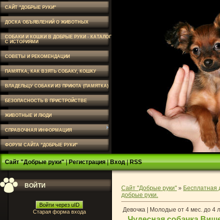
САЙТ "ДОБРЫЕ РУКИ"
ДОСКА ОБЪЯВЛЕНИЙ О ЖИВОТНЫХ
СОБАКИ И КОШКИ В ДОБРЫЕ РУКИ - КАТАЛОГ
С ИСТОРИЯМИ
СОВЕТЫ И РЕКОМЕНДАЦИИ
ПАМЯТКА, КАК ВЗЯТЬ СОБАКУ, КОШКУ
ВЛАДЕЛЬЦУ СОБАКИ ИЗ ПРИЮТА (ПАМЯТКА)
БЕЗОПАСНОСТЬ В ПРИСТРОЙСТВЕ
ЖИВОТНЫЕ И ЛЮДИ
СПРАВОЧНАЯ ИНФОРМАЦИЯ
ФОРУМ САЙТА "ДОБРЫЕ РУКИ"
Сайт "Добрые руки"
|
Регистрация
|
Вход
|
RSS
ВОЙТИ
Сайт "Добрые руки"
»
Бесплатная 
добрые руки.
Войти через uID
Девочка | Молодые от 4 мес. до 4 
Старая форма входа
Чудесная собачка Више