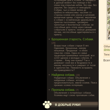
потерявшие дом и хозяев, остающиеся
в данный момент без помощи и без
опеки под открытым небом, без еды, без
укрытия, без защиты от живодёров.
Собаки, чьи условия жизни до
крайности невыносимы: насилие со
стороны хозяев или угроза усыпления;
крошечные щенки, старички, мерзлячки
и собаки с ослабленным здоровьем в
приютах-тысячниках; чрезмерно
трепетные и безответные собачки, не
способные дать отпор агрессивным
собратьям в приюте; нежные домашние
пёсики, неспособные адаптироваться к
приюту.
Брошенная старость. Собаки.
[29]
Возрастные собаки старше 8 лет.
Объя
Одинокие, брошенные, никому
dogs
ненужные. Преданные - в обоих
смыслах слова. Одна из самых
Теги
труднопристраиваемых категорий, все
хотят щенков и молодых собачек. А
Всег
старики... Кому они нужны? Так и
доживают свой век в бездомности и
никому ненужности и умирают от тоски
в одиночестве. Поможете исправить
несправедливость?
Найдена собака.
[28]
Найденные собаки. Объявления о
найденных собаках, которые,
предположительно, имели хозяев. Поиск
прежних хозяев потеряшек.
Пропала собака.
[7]
Объявления о потерянных собаках.
Хозяева ищут своих пропавших собак.
В ДОБРЫЕ РУКИ!