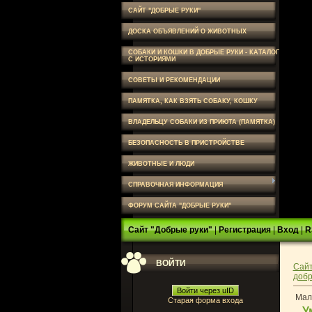
САЙТ "ДОБРЫЕ РУКИ"
ДОСКА ОБЪЯВЛЕНИЙ О ЖИВОТНЫХ
СОБАКИ И КОШКИ В ДОБРЫЕ РУКИ - КАТАЛОГ
С ИСТОРИЯМИ
СОВЕТЫ И РЕКОМЕНДАЦИИ
ПАМЯТКА, КАК ВЗЯТЬ СОБАКУ, КОШКУ
ВЛАДЕЛЬЦУ СОБАКИ ИЗ ПРИЮТА (ПАМЯТКА)
БЕЗОПАСНОСТЬ В ПРИСТРОЙСТВЕ
ЖИВОТНЫЕ И ЛЮДИ
СПРАВОЧНАЯ ИНФОРМАЦИЯ
ФОРУМ САЙТА "ДОБРЫЕ РУКИ"
Сайт "Добрые руки"
|
Регистрация
|
Вход
|
R
ВОЙТИ
Сайт
добр
Войти через uID
Маль
Старая форма входа
У