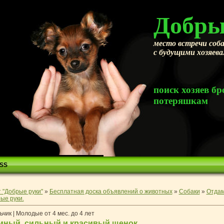
Добры
место встречи соба
с будущими хозяев
поиск хозяев 
потеряшкам
SS
 "Добрые руки"
»
Бесплатная доска объявлений о животных
»
Собаки
»
Отдам
ые руки.
чик | Молодые от 4 мес. до 4 лет
мный, сильный и красивый щенок