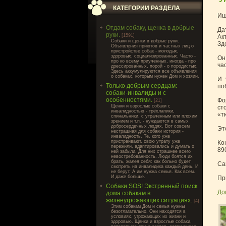
КАТЕГОРИИ РАЗДЕЛА
Ищ
Отдам собаку, щенка в добрые
Да
руки.
[1591]
Ак
Cобаки и щенки в добрые руки.
Зд
Объявления приютов и частных лиц о
пристройстве собак - молодых,
здоровых, социализированных. Часто -
Он
про ко всему приученных, иногда - про
ча
дрессированных, порой - о породистых.
Здесь аккумулируются все объявления
о собаках, которым нужен Дом и хозяин.
И 
Только добрым сердцам:
по
собаки-инвалиды и с
особенностями.
Фо
[21]
Щенки и взрослые собаки с
ст
инвалидностью - трёхлапики,
«т
спинальники, с утраченным или плохим
зрением и т.п. - нуждаются в самых
добросердечных людях. Вот совсем
Эт
нестрашная для собаки история -
инвалидность. Те, кого уже
пристраивают, свою утрату уже
Ко
пережили, адаптировались и думать о
89
ней забыли. Для них страшнее всего
невостребованность. Люди боятся их
брать, жалея себя: как больно будет
Са
смотреть на инвалидика каждый день. И
не берут. А им нужна семья. Как всем.
И даже больше.
Пр
Собаки SOS! Экстренный поиск
До
дома собакам в
жизнеугрожающих ситуациях.
[4]
Этим собакам Дом и семья нужны
безотлагательно. Они находятся в
условиях, угрожающих их жизни и
здоровью. Щенки и взрослые собаки,