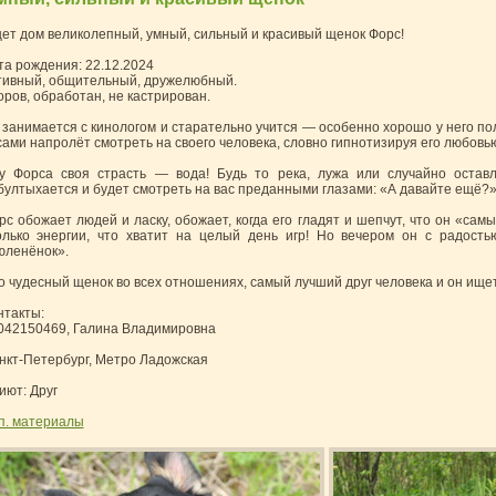
ет дом великолепный, умный, сильный и красивый щенок Форс!
та рождения: 22.12.2024
тивный, общительный, дружелюбный.
оров, обработан, не кастрирован.
 занимается с кинологом и старательно учится — особенно хорошо у него по
сами напролёт смотреть на своего человека, словно гипнотизируя его любовь
у Форса своя страсть — вода! Будь то река, лужа или случайно остав
бултыхается и будет смотреть на вас преданными глазами: «А давайте ещё?»
рс обожает людей и ласку, обожает, когда его гладят и шепчут, что он «сам
олько энергии, что хватит на целый день игр! Но вечером он с радость
юленёнок».
о чудесный щенок во всех отношениях, самый лучший друг человека и он ищет
нтакты:
042150469, Галина Владимировна
нкт-Петербург, Метро Ладожская
иют: Друг
п. материалы