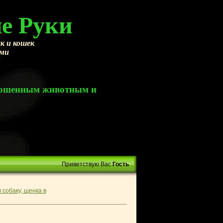
е Руки
к и кошек
ами
брошенным животным и
Приветствую Вас
Гость
 собаку, щенка в