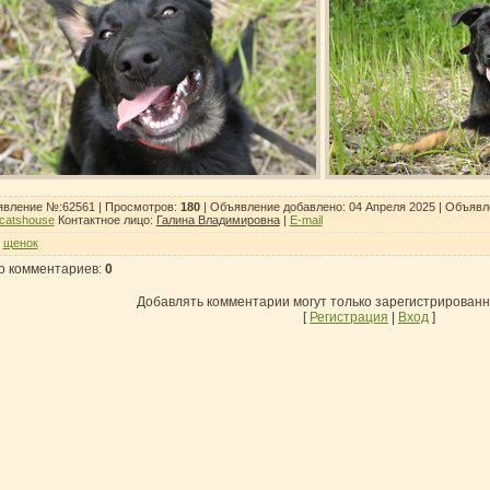
вление №:62561 |
Просмотров
:
180
| Объявление добавлено:
04 Апреля 2025
| Объявл
catshouse
Контактное лицо
:
Галина Владимировна
|
E-mail
:
щенок
о комментариев
:
0
Добавлять комментарии могут только зарегистрирован
[
Регистрация
|
Вход
]