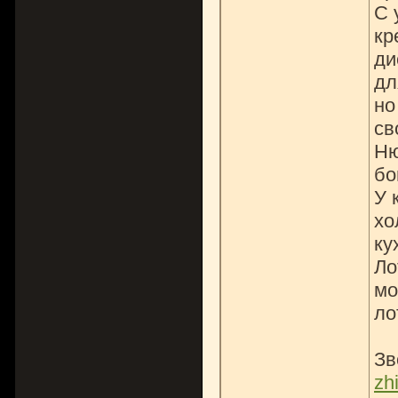
С 
кр
ди
дл
но
св
Ню
бо
У 
хо
ку
Ло
мо
ло
Зв
zh