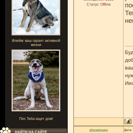
по
Статус:
Offline
Те
не
Флейм: ваш гарант активной
жизни
Буд
доб
ваш
нуж
Ии
Пес Тиба ищет дом!
zhivopisnaja
Дата:
НАЙТИ НА САЙТЕ