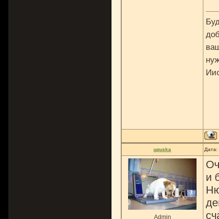
Буд
доб
ваш
нуж
Ии
upuska
Дата:
Оч
и 
Ню
де
сч
Admin