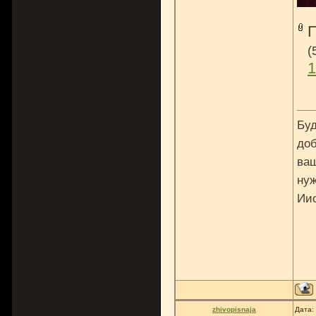
(
1
Буд
доб
ваш
нуж
Ии
zhivopisnaja
Дата: