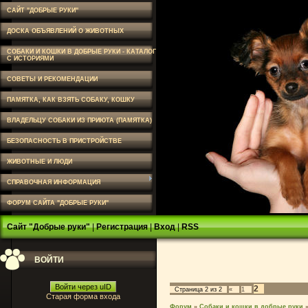
САЙТ "ДОБРЫЕ РУКИ"
ДОСКА ОБЪЯВЛЕНИЙ О ЖИВОТНЫХ
СОБАКИ И КОШКИ В ДОБРЫЕ РУКИ - КАТАЛОГ
С ИСТОРИЯМИ
СОВЕТЫ И РЕКОМЕНДАЦИИ
ПАМЯТКА, КАК ВЗЯТЬ СОБАКУ, КОШКУ
ВЛАДЕЛЬЦУ СОБАКИ ИЗ ПРИЮТА (ПАМЯТКА)
БЕЗОПАСНОСТЬ В ПРИСТРОЙСТВЕ
ЖИВОТНЫЕ И ЛЮДИ
СПРАВОЧНАЯ ИНФОРМАЦИЯ
ФОРУМ САЙТА "ДОБРЫЕ РУКИ"
Сайт "Добрые руки"
|
Регистрация
|
Вход
|
RSS
ВОЙТИ
Войти через uID
2
Страница
2
из
2
«
1
Старая форма входа
Форум
»
Собаки и кошки в добрые руки