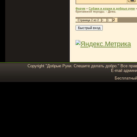
Форум
»
Собаки и кошки в добрые руки
британской породы. - Дома.
2
Страница
2
из
2
«
1
Copyright "Добрые Руки. Спешите делать добро." Все пра
E-mail админи
Бесплатны