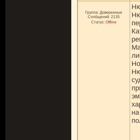
Ню
Группа: Доверенные
Ню
Сообщений:
2135
пе
Статус:
Offline
Ка
ре
Ма
ли
Но
Ню
су
пр
эм
ха
на
по