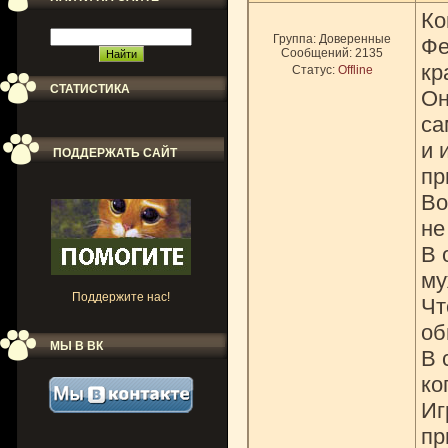
Ко
Группа: Доверенные
Фе
Сообщений:
2135
кр
Статус:
Offline
СТАТИСТИКА
Он
са
и 
ПОДДЕРЖАТЬ САЙТ
пр
Во
не
В 
му
Поддержите нас!
Чт
об
МЫ В ВК
В 
ко
Иг
пр