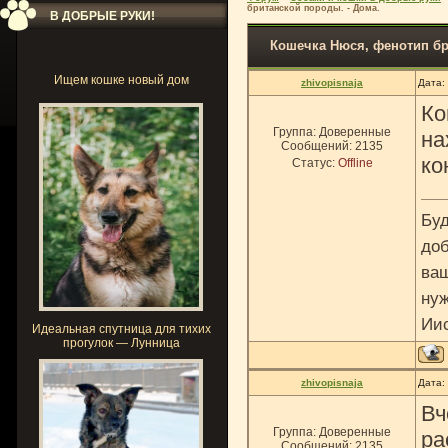
британской породы. - Дома.
В ДОБРЫЕ РУКИ!
Кошечка Нюся, фенотип бр
Ищем кошке новый дом
zhivopisnaja
Дата:
Ко
Группа: Доверенные
на
Сообщений:
2135
ко
Статус:
Offline
Буд
доб
ваш
нуж
Ии
Идеальная спутница для тихих
прогулок — Лунница
zhivopisnaja
Дата:
Вч
Группа: Доверенные
ра
Сообщений:
2135