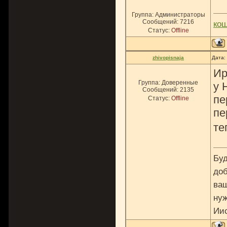
Группа: Администраторы
Сообщений:
7216
ко
Статус:
Offline
zhivopisnaja
Дата:
Ир
Группа: Доверенные
у 
Сообщений:
2135
пе
Статус:
Offline
пе
те
Буд
доб
ваш
нуж
Ии