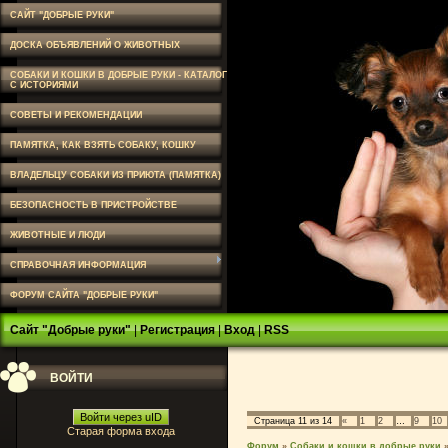
САЙТ "ДОБРЫЕ РУКИ"
ДОСКА ОБЪЯВЛЕНИЙ О ЖИВОТНЫХ
СОБАКИ И КОШКИ В ДОБРЫЕ РУКИ - КАТАЛОГ
С ИСТОРИЯМИ
СОВЕТЫ И РЕКОМЕНДАЦИИ
ПАМЯТКА, КАК ВЗЯТЬ СОБАКУ, КОШКУ
ВЛАДЕЛЬЦУ СОБАКИ ИЗ ПРИЮТА (ПАМЯТКА)
БЕЗОПАСНОСТЬ В ПРИСТРОЙСТВЕ
ЖИВОТНЫЕ И ЛЮДИ
СПРАВОЧНАЯ ИНФОРМАЦИЯ
ФОРУМ САЙТА "ДОБРЫЕ РУКИ"
Сайт "Добрые руки"
|
Регистрация
|
Вход
|
RSS
ВОЙТИ
Войти через uID
Страница
11
из
14
«
1
2
…
9
10
Старая форма входа
Форум
»
Собаки и кошки в добрые руки