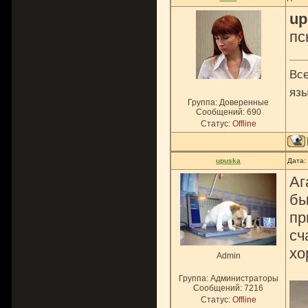
up
пс
Все
язы
Группа: Доверенные
Сообщений:
690
Статус:
Offline
upuska
Дата:
Аг
бы
пр
сч
хо
Admin
Группа: Администраторы
Сообщений:
7216
Статус:
Offline