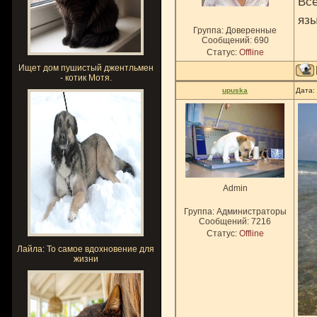
Все
язы
Группа: Доверенные
Сообщений:
690
Статус:
Offline
Ищет дом пушистый джентльмен
- котик Мотя.
upuska
Дата:
Admin
Группа: Администраторы
Сообщений:
7216
Статус:
Offline
Лайла: То самое вдохновение для
жизни