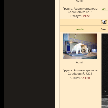
Admin
ко
Группа: Администраторы
Сообщений:
7216
Статус:
Offline
upuska
Дата:
Admin
Группа: Администраторы
Сообщений:
7216
Статус:
Offline