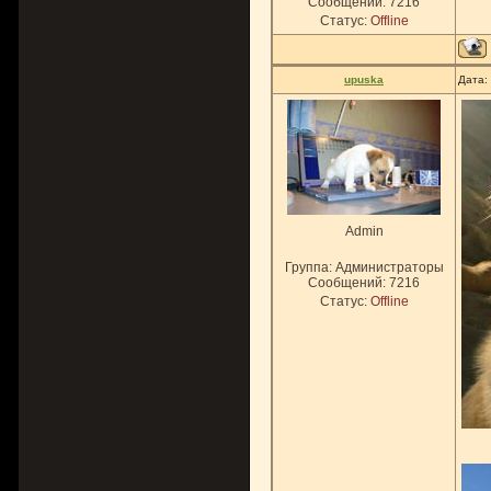
Сообщений:
7216
Статус:
Offline
upuska
Дата:
Admin
Группа: Администраторы
Сообщений:
7216
Статус:
Offline