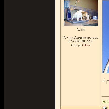
Admin
Группа: Администраторы
Сообщений:
7216
Статус:
Offline
ко