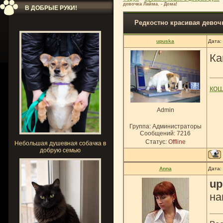
девочка Лайма. - Дома!
В ДОБРЫЕ РУКИ!
Редкостно красивая девочк
upuska
Дата:
Ка
ко
Admin
Группа: Администраторы
Сообщений:
7216
Статус:
Offline
Небольшая душевная собачка в
добрую семью
Anna
Дата:
up
на