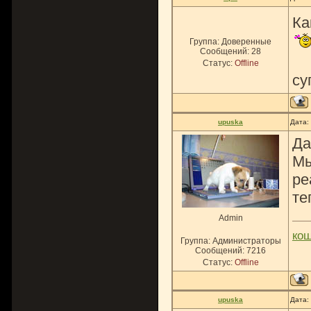
Ка
Группа: Доверенные
Сообщений:
28
Статус:
Offline
су
upuska
Дата:
Да
Мы
ре
те
Admin
ко
Группа: Администраторы
Сообщений:
7216
Статус:
Offline
upuska
Дата: