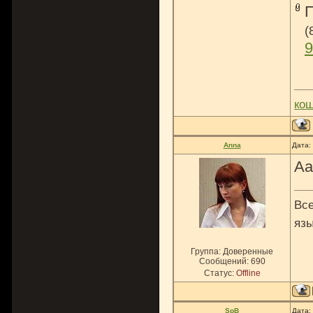
(
9
ко
Anna
Дата:
Аа
Все
язы
Группа: Доверенные
Сообщений:
690
Статус:
Offline
SpB
Дата: