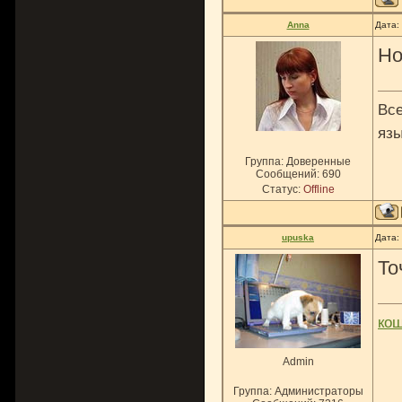
Anna
Дата:
Но
Все
язы
Группа: Доверенные
Сообщений:
690
Статус:
Offline
upuska
Дата:
То
ко
Admin
Группа: Администраторы