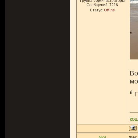
Группа: Администраторы
Сообщений:
7216
Статус:
Offline
Во
мо
ко
Anna
Дата: