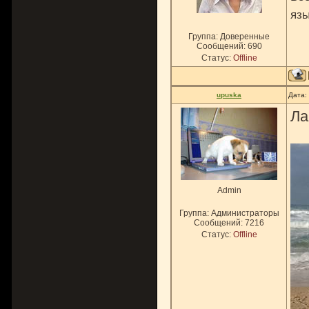
язы
Группа: Доверенные
Сообщений:
690
Статус:
Offline
upuska
Дата:
Ла
Admin
Группа: Администраторы
Сообщений:
7216
Статус:
Offline