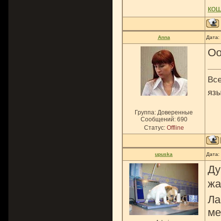
ко
Anna
Дата:
Оо
Все
язы
Группа: Доверенные
Сообщений:
690
Статус:
Offline
upuska
Дата:
Ду
жа
Ла
ме