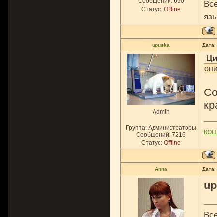
Сообщений:
690
Все
Статус:
Offline
язы
upuska
Дата:
Ци
они
Со
кр
Admin
Группа: Администраторы
ко
Сообщений:
7216
Статус:
Offline
Anna
Дата:
up
Все