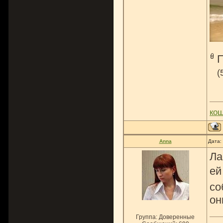
(
ко
Anna
Дата:
Ла
ей
со
он
Группа: Доверенные