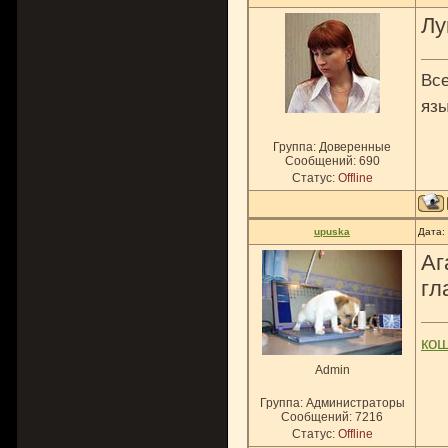
Лу
Все
язы
Группа: Доверенные
Сообщений:
690
Статус:
Offline
upuska
Дата:
Аг
гл
ко
Admin
Группа: Администраторы
Сообщений:
7216
Статус:
Offline