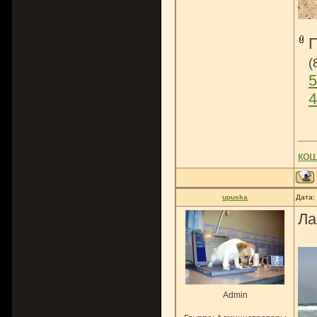
(
5
4
ко
upuska
Дата:
Ла
Admin