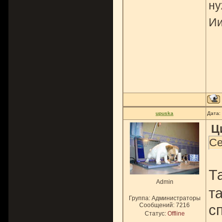
ну
Ии
upuska
Дата:
Ц
Се
Т
Admin
т
Группа: Администраторы
сп
Сообщений:
7216
Статус:
Offline