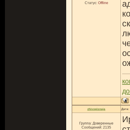
а
Статус:
Offline
к
с
л
ч
о
о
ко
до
zhivopisnaja
Дата:
И
Группа: Доверенные
с
Сообщений:
2135