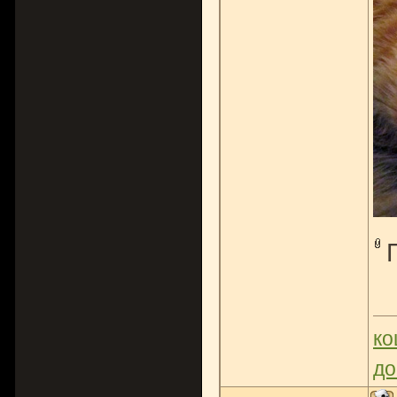
ко
до