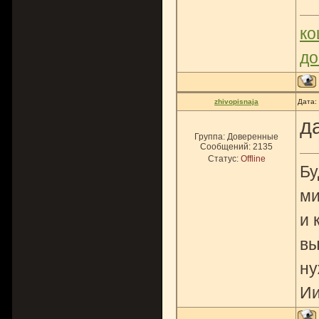
ко
до
zhivopisnaja
Дата:
д
Группа: Доверенные
Сообщений:
2135
Статус:
Offline
Бу
ми
и 
вы
ну
Ии