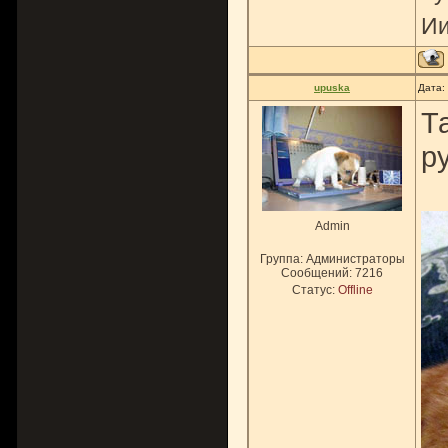
Ии
upuska
Дата:
Т
р
Admin
Группа: Администраторы
Сообщений:
7216
Статус:
Offline