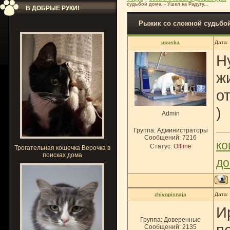
судьбой дома. - Ушел на Радугу...
В ДОБРЫЕ РУКИ!
Рыжик со сложной судьбой 
upuska
Дата:
Н
ж
о
)
Admin
Группа: Администраторы
Сообщений:
7216
ко
Статус:
Offline
Трогательная кошечка Верочка в
поисках дома
до
zhivopisnaja
Дата:
И
Группа: Доверенные
п
Сообщений:
2135