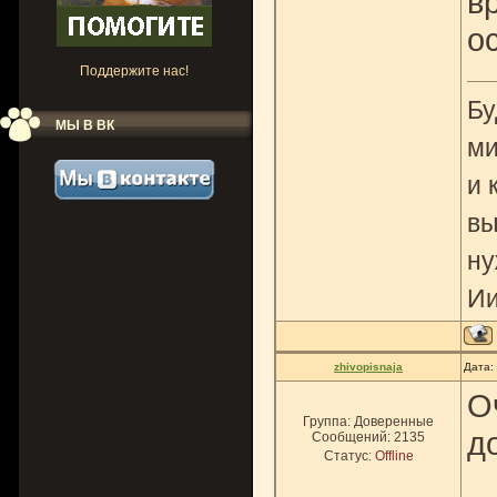
в
о
Поддержите нас!
Бу
МЫ В ВК
ми
и 
вы
ну
Ии
zhivopisnaja
Дата:
О
Группа: Доверенные
д
Сообщений:
2135
Статус:
Offline