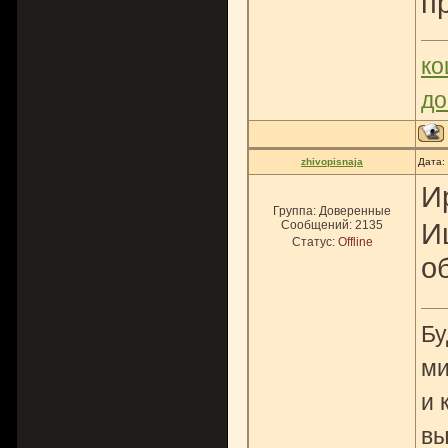
п
ко
до
zhivopisnaja
Дата:
И
Группа: Доверенные
И
Сообщений:
2135
Статус:
Offline
о
Бу
ми
и 
вы