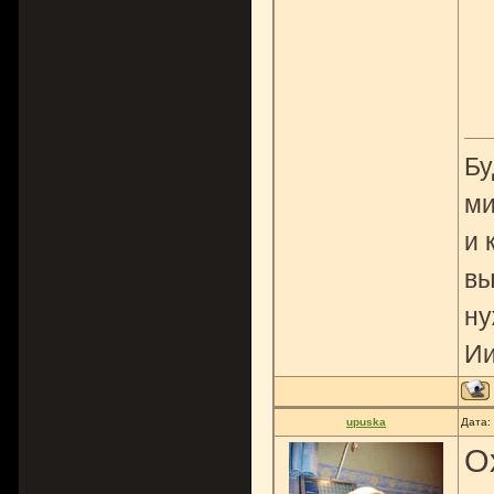
Бу
ми
и 
вы
ну
Ии
upuska
Дата:
О