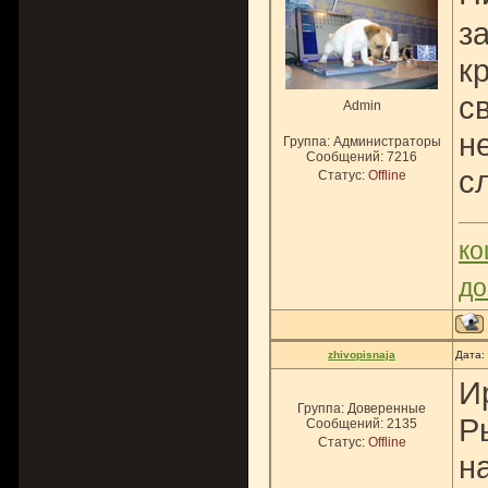
з
к
с
Admin
н
Группа: Администраторы
Сообщений:
7216
с
Статус:
Offline
ко
до
zhivopisnaja
Дата:
И
Группа: Доверенные
Р
Сообщений:
2135
Статус:
Offline
н