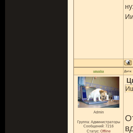
ну
Ии
upuska
Дата:
Ц
Ищ
Admin
О
Группа: Администраторы
в
Сообщений:
7216
Статус:
Offline