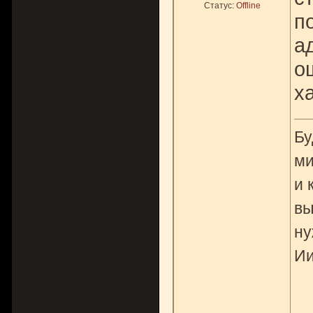
Статус:
Offline
п
а
о
х
Бу
ми
и 
вы
ну
Ии