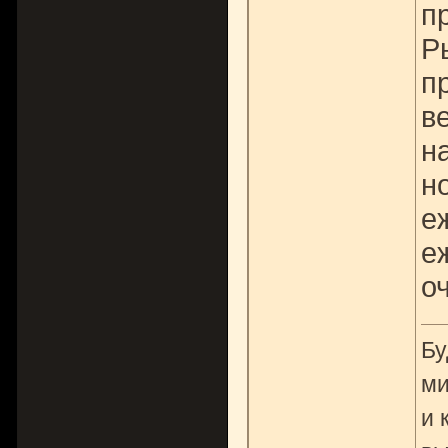
п
Р
п
в
н
н
е
е
о
Бу
ми
и 