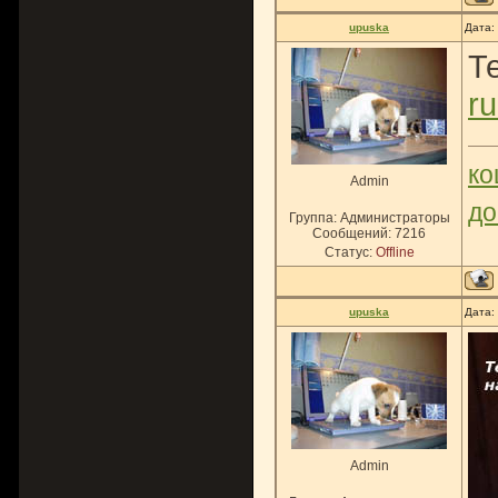
upuska
Дата:
Т
ru
ко
Admin
до
Группа: Администраторы
Сообщений:
7216
Статус:
Offline
upuska
Дата:
Admin