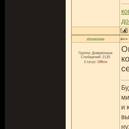
ко
до
zhivopisnaja
Дата:
О
Группа: Доверенные
к
Сообщений:
2135
Статус:
Offline
с
Бу
ми
и 
вы
ну