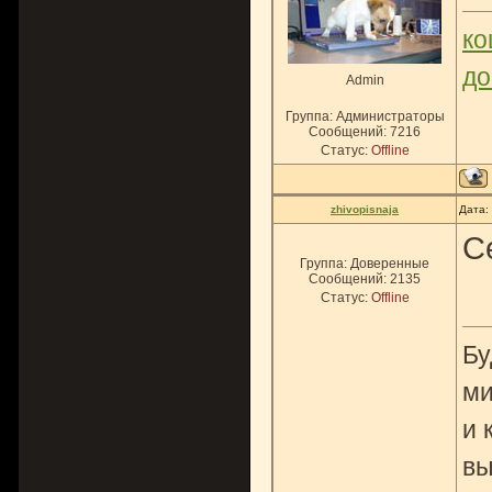
ко
до
Admin
Группа: Администраторы
Сообщений:
7216
Статус:
Offline
zhivopisnaja
Дата:
С
Группа: Доверенные
Сообщений:
2135
Статус:
Offline
Бу
ми
и 
вы