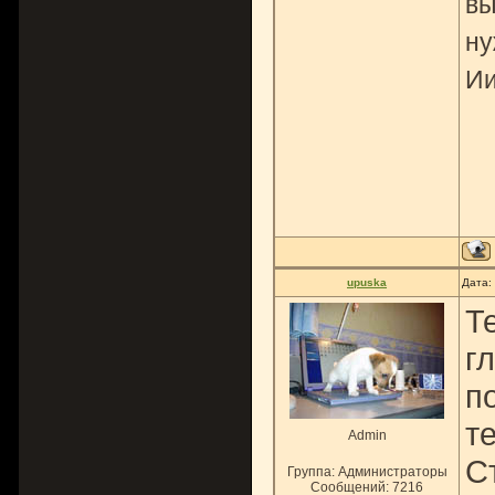
вы
ну
Ии
upuska
Дата:
Те
г
п
т
Admin
С
Группа: Администраторы
Сообщений:
7216