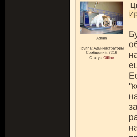
Ц
Ир
Б
Admin
о
Группа: Администраторы
н
Сообщений:
7216
Статус:
Offline
е
Е
"
н
з
р
н