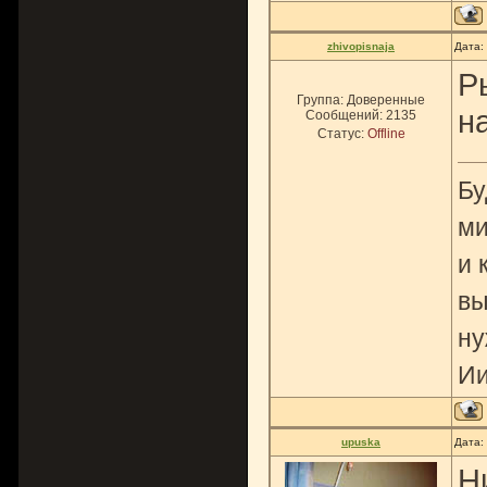
zhivopisnaja
Дата:
Р
Группа: Доверенные
н
Сообщений:
2135
Статус:
Offline
Бу
ми
и 
вы
ну
Ии
upuska
Дата:
Н