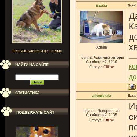
upuska
Дата:
Д
К
д
хв
Admin
Лесечка-Алекса ищет семью
Группа: Администраторы
Сообщений:
7216
ко
НАЙТИ НА САЙТЕ
Статус:
Offline
до
СТАТИСТИКА
zhivopisnaja
Дата:
И
Группа: Доверенные
ПОДДЕРЖАТЬ САЙТ
с
Сообщений:
2135
Статус:
Offline
п