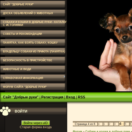
САЙТ "ДОБРЫЕ РУКИ"
ДОСКА ОБЪЯВЛЕНИЙ О ЖИВОТНЫХ
СОБАКИ И КОШКИ В ДОБРЫЕ РУКИ - КАТАЛОГ
С ИСТОРИЯМИ
СОВЕТЫ И РЕКОМЕНДАЦИИ
ПАМЯТКА, КАК ВЗЯТЬ СОБАКУ, КОШКУ
ВЛАДЕЛЬЦУ СОБАКИ ИЗ ПРИЮТА (ПАМЯТКА)
БЕЗОПАСНОСТЬ В ПРИСТРОЙСТВЕ
ЖИВОТНЫЕ И ЛЮДИ
СПРАВОЧНАЯ ИНФОРМАЦИЯ
ФОРУМ САЙТА "ДОБРЫЕ РУКИ"
Сайт "Добрые руки"
|
Регистрация
|
Вход
|
RSS
ВОЙТИ
Войти через uID
4
Страница
4
из
6
«
1
2
3
5
6
Старая форма входа
Форум
»
Собаки и кошки в добрые руки