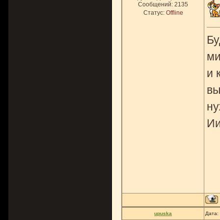
Сообщений:
2135
Статус:
Offline
Бу
ми
и 
вы
ну
Ии
upuska
Дата: