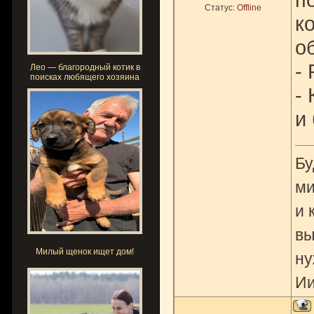
Статус:
Offline
к
о
-
Лео — благородный котик в
поисках любящего хозяина
- 
и
Бу
ми
и 
вы
Милый щенок ищет дом!
ну
Ии