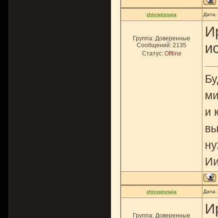
zhivopisnaja
Дата:
И
Группа: Доверенные
и
Сообщений:
2135
Статус:
Offline
Бу
ми
и 
вы
ну
Ии
zhivopisnaja
Дата:
И
Группа: Доверенные