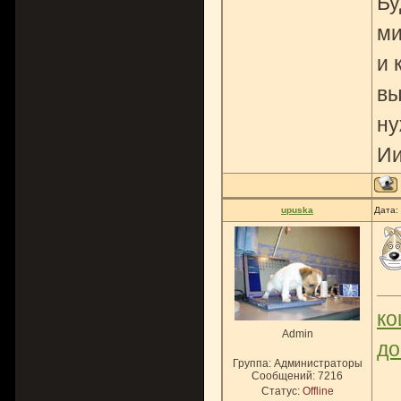
Бу
ми
и 
вы
ну
Ии
upuska
Дата:
ко
Admin
до
Группа: Администраторы
Сообщений:
7216
Статус:
Offline