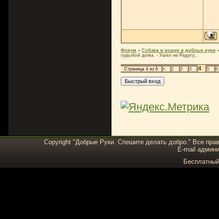
Форум
»
Собаки и кошки в добрые руки
судьбой дома. - Ушел на Радугу...
4
Страница
4
из
6
«
1
2
3
5
6
Copyright "Добрые Руки. Спешите делать добро." Все пра
E-mail админи
Бесплатны