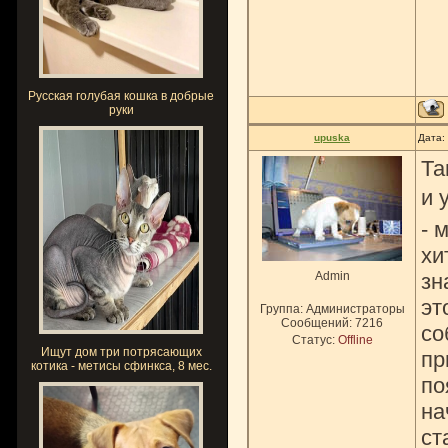
Русская голубая кошка в добрые
руки
upuska
Дата:
Та
и 
- 
хи
Admin
зн
эт
Группа: Администраторы
Сообщений:
7216
со
Статус:
Offline
Ищут дом три потрясающих
пр
котика - метисы сфинкса, 8 мес.
по
на
ст