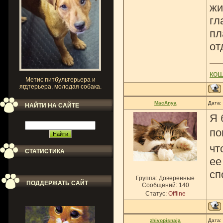
жи
гл
пл
от
ко
Метис питбультерьера и
ягдтерьера, молодая собака.
MacAnya
Дата:
НАЙТИ НА САЙТЕ
Я 
по
чт
СТАТИСТИКА
ее
сп
Группа: Доверенные
ПОДДЕРЖАТЬ САЙТ
Сообщений:
140
Статус:
Offline
zhivopisnaja
Дата: