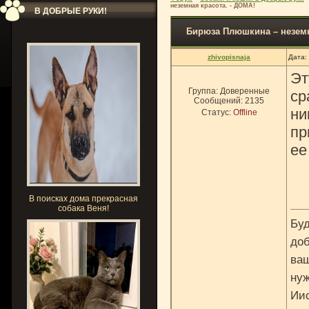
неземная красота. - ДОМА!
В ДОБРЫЕ РУКИ!
Бирюза Плюшкина – неземн
zhivopisnaja
Дата:
Эт
Группа: Доверенные
ср
Сообщений:
2135
ни
Статус:
Offline
пр
ее
В поисках дома прекрасная
собака Веня!
Буд
доб
ваш
нуж
Ии