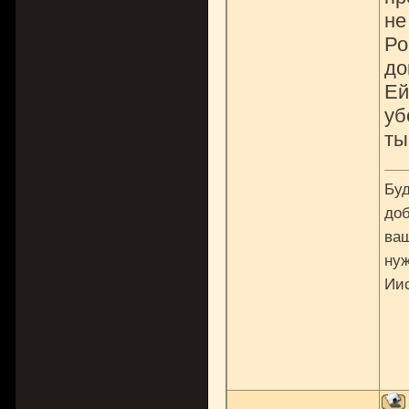
не
Ро
до
Ей
уб
ты
Буд
доб
ваш
нуж
Ии