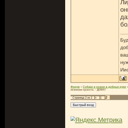
Ли
он
да
бо
Буд
доб
ваш
нуж
Ии
Форум
»
Собаки и кошки в добрые руки
неземная красота. - ДОМА!
2
Страница
2
из
2
«
1