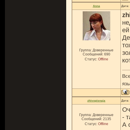
Anna
Дата:
zh
не
ей
Де
то
Группа: Доверенные
зо
Сообщений:
690
ко
Статус:
Offline
Все
язы
zhivopisnaja
Дата:
Оч
Группа: Доверенные
- 
Сообщений:
2135
А 
Статус:
Offline