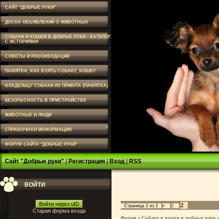
САЙТ "ДОБРЫЕ РУКИ"
ДОСКА ОБЪЯВЛЕНИЙ О ЖИВОТНЫХ
СОБАКИ И КОШКИ В ДОБРЫЕ РУКИ - КАТАЛОГ
С ИСТОРИЯМИ
СОВЕТЫ И РЕКОМЕНДАЦИИ
ПАМЯТКА, КАК ВЗЯТЬ СОБАКУ, КОШКУ
ВЛАДЕЛЬЦУ СОБАКИ ИЗ ПРИЮТА (ПАМЯТКА)
БЕЗОПАСНОСТЬ В ПРИСТРОЙСТВЕ
ЖИВОТНЫЕ И ЛЮДИ
СПРАВОЧНАЯ ИНФОРМАЦИЯ
ФОРУМ САЙТА "ДОБРЫЕ РУКИ"
Сайт "Добрые руки"
|
Регистрация
|
Вход
|
RSS
ВОЙТИ
Войти через uID
2
Страница
2
из
2
«
1
Старая форма входа
Форум
»
Собаки и кошки в добрые руки