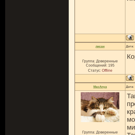
лисан
Дата:
Ко
Группа: Доверенные
Сообщений:
195
Статус:
Offline
MacAnya
Дата:
Та
пр
кр
мо
ми
Группа: Доверенные