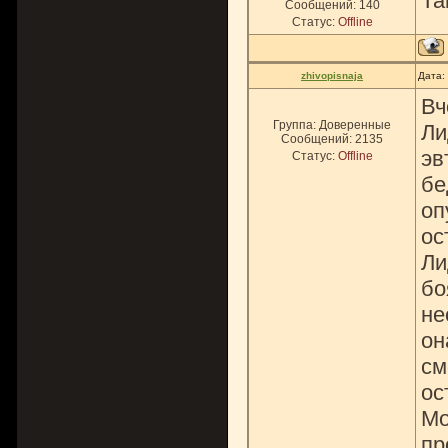
Та
Сообщений:
140
Статус:
Offline
zhivopisnaja
Дата:
Вч
Группа: Доверенные
Ли
Сообщений:
2135
эв
Статус:
Offline
бе
оп
ос
Ли
бо
не
он
см
ос
Мо
пр