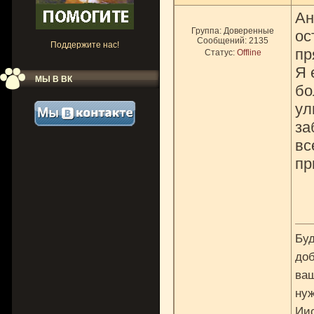
Ан
Группа: Доверенные
ос
Сообщений:
2135
Поддержите нас!
пр
Статус:
Offline
Я 
МЫ В ВК
бо
ул
за
вс
пр
Буд
доб
ваш
нуж
Ии