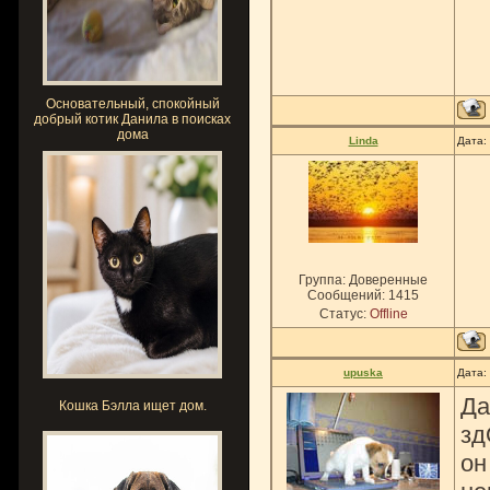
Основательный, спокойный
добрый котик Данила в поисках
дома
Linda
Дата:
Группа: Доверенные
Сообщений:
1415
Статус:
Offline
upuska
Дата:
Да
Кошка Бэлла ищет дом.
зд
он