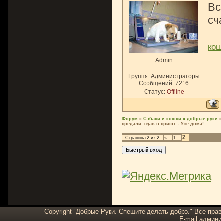
Вс
сч
ко
Admin
Группа: Администраторы
Сообщений:
7216
Статус:
Offline
Форум
»
Собаки и кошки в добрые руки
предали, сдав в приют. - Уже дома!
2
Страница
2
из
2
«
1
Copyright "Добрые Руки. Спешите делать добро." Все пра
E-mail админи