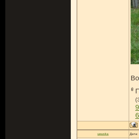
Во
(
9
6
upuska
Дата: