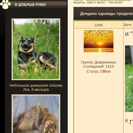
предали, сдав в приют. - Уже дома!
В ДОБРЫЕ РУКИ!
Дождика однажды предали, 
Linda
Дата:
и 
Группа: Доверенные
Сообщений:
1415
Статус:
Offline
Небольшая домашняя собачка
Лея, 8 месяцев