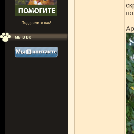
ск
по
Поддержите нас!
Ар
МЫ В ВК