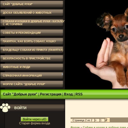
САЙТ "ДОБРЫЕ РУКИ"
ДОСКА ОБЪЯВЛЕНИЙ О ЖИВОТНЫХ
СОБАКИ И КОШКИ В ДОБРЫЕ РУКИ - КАТАЛОГ
С ИСТОРИЯМИ
СОВЕТЫ И РЕКОМЕНДАЦИИ
ПАМЯТКА, КАК ВЗЯТЬ СОБАКУ, КОШКУ
ВЛАДЕЛЬЦУ СОБАКИ ИЗ ПРИЮТА (ПАМЯТКА)
БЕЗОПАСНОСТЬ В ПРИСТРОЙСТВЕ
ЖИВОТНЫЕ И ЛЮДИ
СПРАВОЧНАЯ ИНФОРМАЦИЯ
ФОРУМ САЙТА "ДОБРЫЕ РУКИ"
Сайт "Добрые руки"
|
Регистрация
|
Вход
|
RSS
ВОЙТИ
Войти через uID
2
Страница
2
из
2
«
1
Старая форма входа
Форум
»
Собаки и кошки в добрые руки