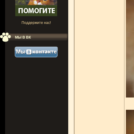
Поддержите нас!
МЫ В ВК