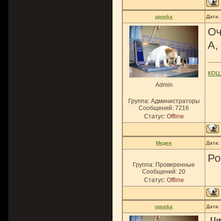
upuska
Дата:
Оч
А,
ко
Admin
Группа: Администраторы
Сообщений:
7216
Статус:
Offline
Медея
Дата:
Ро
Группа: Проверенные
Сообщений:
20
Статус:
Offline
upuska
Дата:
Ци