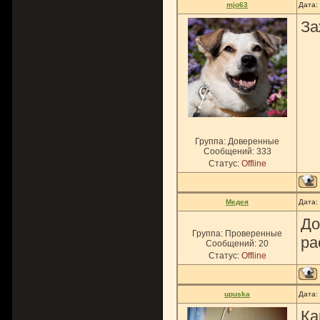
mjo63
Дата:
За
Группа: Доверенные
Сообщений:
333
Статус:
Offline
Медея
Дата:
До
Группа: Проверенные
ра
Сообщений:
20
Статус:
Offline
upuska
Дата:
Ка