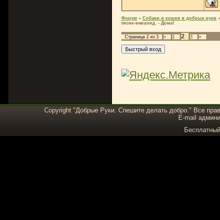
Форум
»
Собаки и кошки в добрые руки
песик-инвалид. - Дома!
2
Страница
2
из
3
«
1
3
»
Copyright "Добрые Руки. Спешите делать добро." Все пра
E-mail админи
Бесплатны