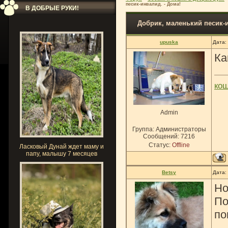
песик-инвалид. - Дома!
В ДОБРЫЕ РУКИ!
Добрик, маленький песик-и
upuska
Дата:
Ка
ко
Admin
Группа: Администраторы
Сообщений:
7216
Статус:
Offline
Ласковый Дунай ждет маму и
папу, малышу 7 месяцев
Betsy
Дата:
Но
По
по