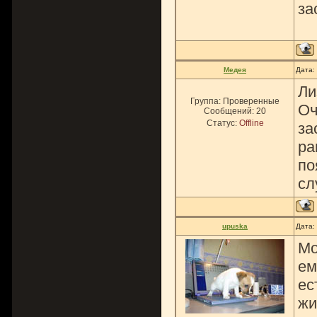
за
Медея
Дата:
Ли
Группа: Проверенные
Оч
Сообщений:
20
Статус:
Offline
за
ра
по
сл
upuska
Дата:
Мо
ем
ес
жи