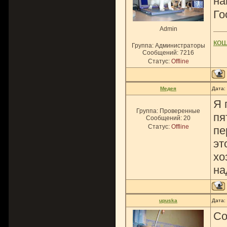
на
Го
Admin
ко
Группа: Администраторы
Сообщений:
7216
Статус:
Offline
Медея
Дата:
Я 
Группа: Проверенные
пя
Сообщений:
20
Статус:
Offline
пе
эт
хо
на
upuska
Дата:
Со