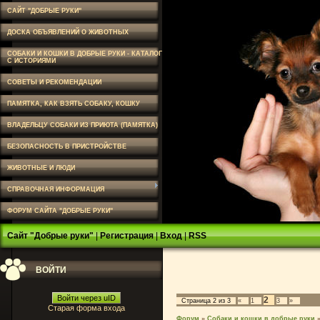
САЙТ "ДОБРЫЕ РУКИ"
ДОСКА ОБЪЯВЛЕНИЙ О ЖИВОТНЫХ
СОБАКИ И КОШКИ В ДОБРЫЕ РУКИ - КАТАЛОГ
С ИСТОРИЯМИ
СОВЕТЫ И РЕКОМЕНДАЦИИ
ПАМЯТКА, КАК ВЗЯТЬ СОБАКУ, КОШКУ
ВЛАДЕЛЬЦУ СОБАКИ ИЗ ПРИЮТА (ПАМЯТКА)
БЕЗОПАСНОСТЬ В ПРИСТРОЙСТВЕ
ЖИВОТНЫЕ И ЛЮДИ
СПРАВОЧНАЯ ИНФОРМАЦИЯ
ФОРУМ САЙТА "ДОБРЫЕ РУКИ"
Сайт "Добрые руки"
|
Регистрация
|
Вход
|
RSS
ВОЙТИ
Войти через uID
2
Страница
2
из
3
«
1
3
»
Старая форма входа
Форум
»
Собаки и кошки в добрые руки