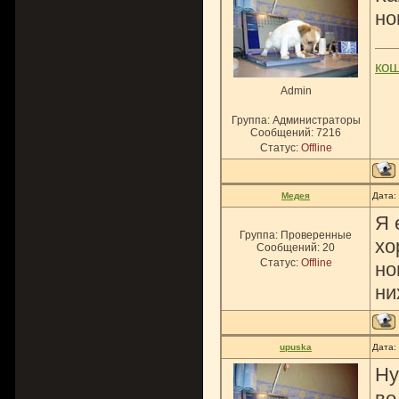
но
ко
Admin
Группа: Администраторы
Сообщений:
7216
Статус:
Offline
Медея
Дата:
Я 
Группа: Проверенные
хо
Сообщений:
20
Статус:
Offline
но
ни
upuska
Дата:
Ну
во