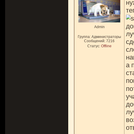
ну
те
до
Admin
лу
Группа: Администраторы
сд
Сообщений:
7216
Статус:
Offline
сл
на
а 
ст
по
по
уч
до
лу
во
от