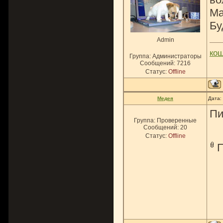
Ма
Бу
Admin
ко
Группа: Администраторы
Сообщений:
7216
Статус:
Offline
Медея
Дата:
Пи
Группа: Проверенные
Сообщений:
20
Статус:
Offline