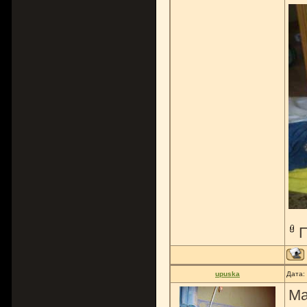
upuska
Дата:
Ма