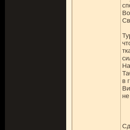
сп
Во
Св
Ту
чт
тк
си
На
Та
в 
Ви
не
Сд