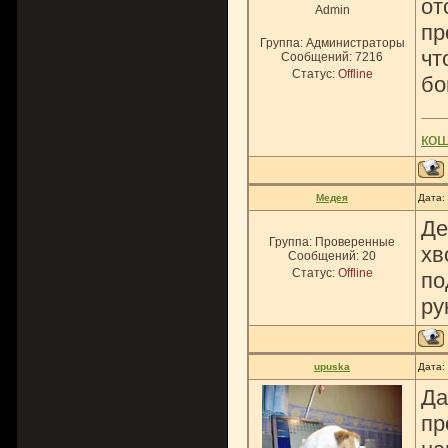
от
Admin
пр
Группа: Администраторы
чт
Сообщений:
7216
Статус:
Offline
бог
ко
Медея
Дата:
Де
Группа: Проверенные
хв
Сообщений:
20
Статус:
Offline
по
ру
upuska
Дата:
Да
пр