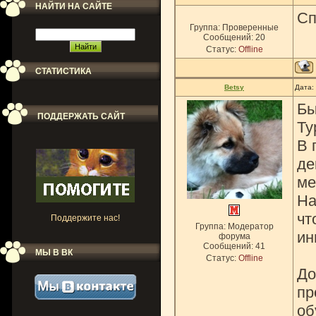
НАЙТИ НА САЙТЕ
Сп
Группа: Проверенные
Сообщений:
20
Статус:
Offline
СТАТИСТИКА
Betsy
Дата:
Бы
ПОДДЕРЖАТЬ САЙТ
Ту
В 
де
ме
На
чт
Поддержите нас!
Группа: Модератор
ин
форума
Сообщений:
41
МЫ В ВК
Статус:
Offline
До
пр
об