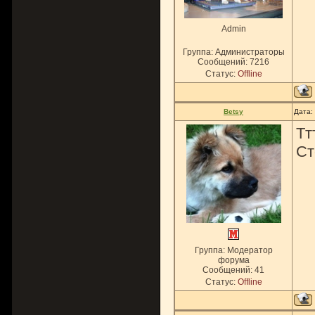
Admin
Группа: Администраторы
Сообщений:
7216
Статус:
Offline
Betsy
Дата:
Тт
Ст
Группа: Модератор
форума
Сообщений:
41
Статус:
Offline