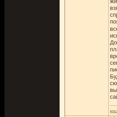
жи
вз
сп
по
вс
ис
До
пл
вр
се
пи
Бу
сю
вы
са
ко