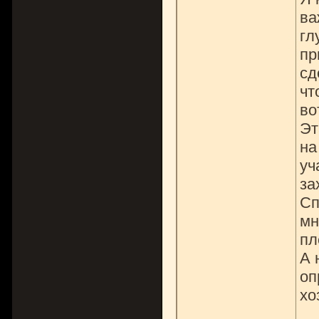
ва
гл
пр
сд
чт
во
Эт
на
уч
за
Сп
мн
пл
А 
оп
хо