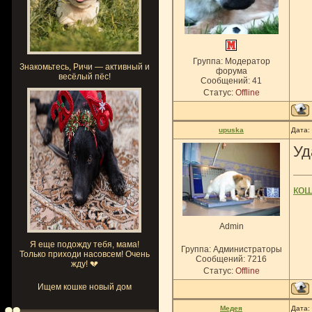
Группа: Модератор
Знакомьтесь, Ричи — активный и
форума
весёлый пёс!
Сообщений:
41
Статус:
Offline
upuska
Дата:
Уд
ко
Admin
Я еще подожду тебя, мама!
Группа: Администраторы
Только приходи насовсем! Очень
Сообщений:
7216
жду! 💔
Статус:
Offline
Ищем кошке новый дом
Медея
Дата: