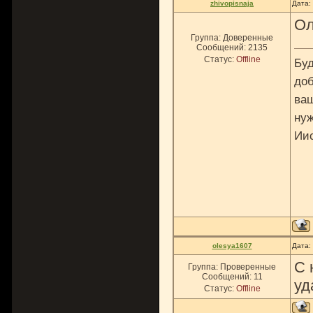
zhivopisnaja
Дата:
Ол
Группа: Доверенные
Сообщений:
2135
Статус:
Offline
Буд
доб
ваш
нуж
Ии
olesya1607
Дата:
С 
Группа: Проверенные
Сообщений:
11
уд
Статус:
Offline