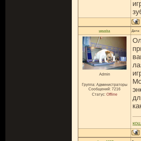
иг
зу
upuska
Дата:
Ол
пр
ва
ла
иг
Admin
Мо
Группа: Администраторы
эн
Сообщений:
7216
Статус:
Offline
дл
ка
ко