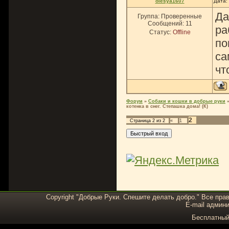
olesya1607
Дата:
Да
Группа: Проверенные
Сообщений:
11
ра
Статус:
Offline
по
са
чт
Форум
»
Собаки и кошки в добрые руки
котенка в снег. Степашка дома! (К)
2
Страница
2
из
2
«
1
Copyright "Добрые Руки. Спешите делать добро." Все пра
E-mail админи
Бесплатны