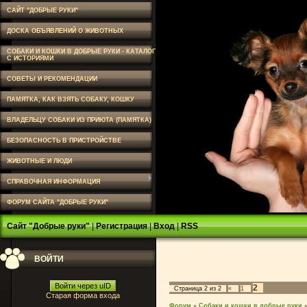
САЙТ "ДОБРЫЕ РУКИ"
ДОСКА ОБЪЯВЛЕНИЙ О ЖИВОТНЫХ
СОБАКИ И КОШКИ В ДОБРЫЕ РУКИ - КАТАЛОГ
С ИСТОРИЯМИ
СОВЕТЫ И РЕКОМЕНДАЦИИ
ПАМЯТКА, КАК ВЗЯТЬ СОБАКУ, КОШКУ
ВЛАДЕЛЬЦУ СОБАКИ ИЗ ПРИЮТА (ПАМЯТКА)
БЕЗОПАСНОСТЬ В ПРИСТРОЙСТВЕ
ЖИВОТНЫЕ И ЛЮДИ
СПРАВОЧНАЯ ИНФОРМАЦИЯ
ФОРУМ САЙТА "ДОБРЫЕ РУКИ"
Сайт "Добрые руки"
|
Регистрация
|
Вход
|
RSS
ВОЙТИ
Войти через uID
2
Страница
2
из
2
«
1
Старая форма входа
Форум
»
Собаки и кошки в добрые руки