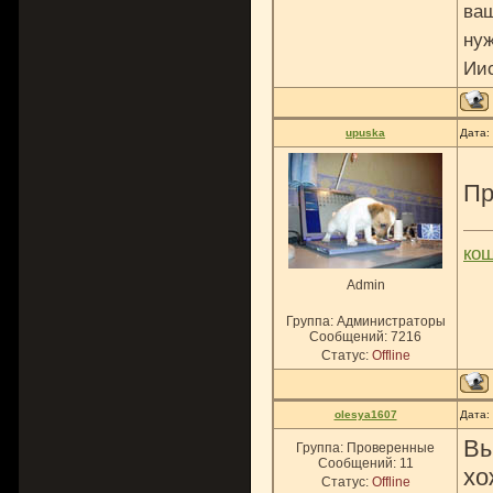
ваш
нуж
Ии
upuska
Дата:
Пр
ко
Admin
Группа: Администраторы
Сообщений:
7216
Статус:
Offline
olesya1607
Дата:
Вы
Группа: Проверенные
Сообщений:
11
хо
Статус:
Offline