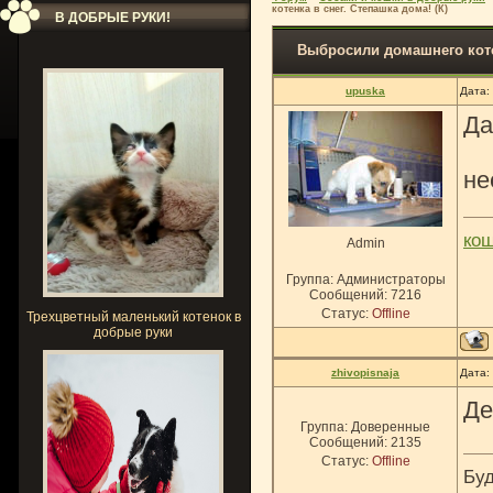
котенка в снег. Степашка дома! (К)
В ДОБРЫЕ РУКИ!
Выбросили домашнего котен
upuska
Дата:
Да
не
ко
Admin
Группа: Администраторы
Сообщений:
7216
Статус:
Offline
Трехцветный маленький котенок в
добрые руки
zhivopisnaja
Дата:
Де
Группа: Доверенные
Сообщений:
2135
Статус:
Offline
Буд