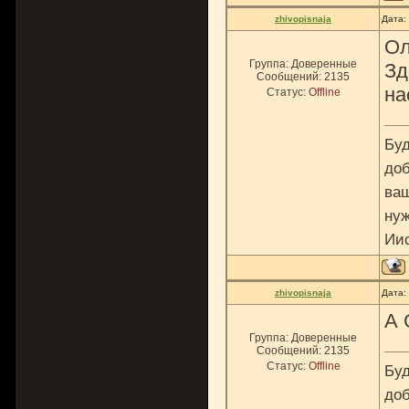
zhivopisnaja
Дата:
Ол
Группа: Доверенные
Зд
Сообщений:
2135
на
Статус:
Offline
Буд
доб
ваш
нуж
Ии
zhivopisnaja
Дата:
А 
Группа: Доверенные
Сообщений:
2135
Статус:
Offline
Буд
доб