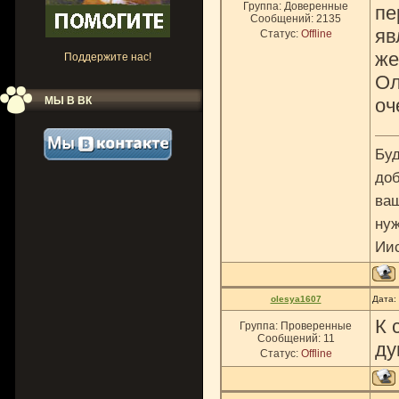
Группа: Доверенные
пе
Сообщений:
2135
яв
Статус:
Offline
же.
Поддержите нас!
Ол
МЫ В ВК
оч
Буд
доб
ваш
нуж
Ии
olesya1607
Дата:
К 
Группа: Проверенные
Сообщений:
11
ду
Статус:
Offline