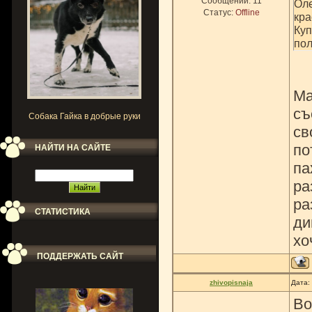
Сообщений:
11
Оле
Статус:
Offline
кра
Куп
пол
Ма
съ
Собака Гайка в добрые руки
св
по
НАЙТИ НА САЙТЕ
па
ра
ра
СТАТИСТИКА
ди
хо
ПОДДЕРЖАТЬ САЙТ
zhivopisnaja
Дата:
Во