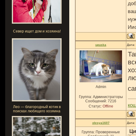
доб
ваш
нуж
Ии
Север ищет дом и хозяина!
upuska
Дата:
Та
вс
хо
лю
Admin
са
Группа: Администраторы
Сообщений:
7216
ко
Статус:
Offline
Лео — благородный котик в
поисках любящего хозяина
olesya1607
Дата:
Ци
Группа: Проверенные