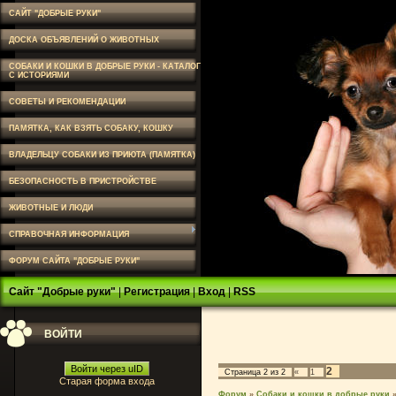
САЙТ "ДОБРЫЕ РУКИ"
ДОСКА ОБЪЯВЛЕНИЙ О ЖИВОТНЫХ
СОБАКИ И КОШКИ В ДОБРЫЕ РУКИ - КАТАЛОГ
С ИСТОРИЯМИ
СОВЕТЫ И РЕКОМЕНДАЦИИ
ПАМЯТКА, КАК ВЗЯТЬ СОБАКУ, КОШКУ
ВЛАДЕЛЬЦУ СОБАКИ ИЗ ПРИЮТА (ПАМЯТКА)
БЕЗОПАСНОСТЬ В ПРИСТРОЙСТВЕ
ЖИВОТНЫЕ И ЛЮДИ
СПРАВОЧНАЯ ИНФОРМАЦИЯ
ФОРУМ САЙТА "ДОБРЫЕ РУКИ"
Сайт "Добрые руки"
|
Регистрация
|
Вход
|
RSS
ВОЙТИ
Войти через uID
2
Страница
2
из
2
«
1
Старая форма входа
Форум
»
Собаки и кошки в добрые руки