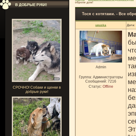
обрели дом!
В ДОБРЫЕ РУКИ!
Тося с котятами. - Все обр
upuska
Дата:
Ma
бы
чт
ме
та
Admin
из
Группа: Администраторы
ме
Сообщений:
7216
Статус:
Offline
СРОЧНО! Собаки и щенки в
на
добрые руки!
бе
да
эп
се
Эт