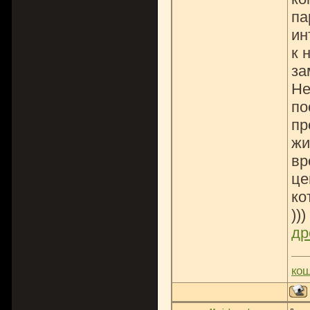
па
ин
к 
за
Не
по
пр
жи
вр
це
ко
)))
др
ко