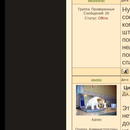
Mariekornel
Дата:
Ну
Группа: Проверенные
Сообщений:
26
со
Статус:
Offline
ко
шт
по
не
по
сп
upuska
Дата:
Ци
Да,
Эт
не
Admin
до
Группа: Администраторы