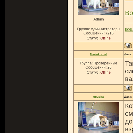
Во
Admin
ко
Группа: Администраторы
Сообщений:
7216
Статус:
Offline
Mariekornel
Дата:
Та
Группа: Проверенные
Сообщений:
26
си
Статус:
Offline
ва
upuska
Дата:
Ко
ем
до
вз