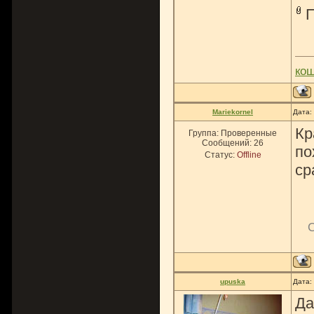
ко
Mariekornel
Дата:
Кр
Группа: Проверенные
Сообщений:
26
по
Статус:
Offline
ср
upuska
Дата:
Да