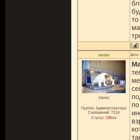
бл
бу
то
ма
тр
upuska
Дата:
Ma
те
ме
се
по
Admin
по
Группа: Администраторы
ин
Сообщений:
7216
Статус:
Offline
вз
ко
та