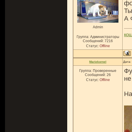
фо
Ты
А 
Admin
ко
Группа: Администраторы
Сообщений:
7216
Статус:
Offline
Mariekornel
Дата:
Фу
Группа: Проверенные
Сообщений:
26
не
Статус:
Offline
На