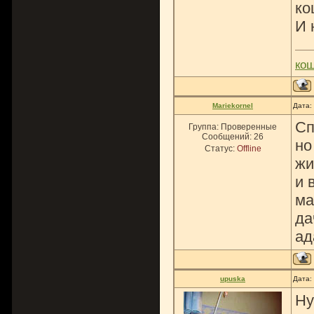
ко
И 
ко
Mariekornel
Дата:
Сп
Группа: Проверенные
Сообщений:
26
но
Статус:
Offline
жи
и 
ма
да
ад
upuska
Дата:
Ну