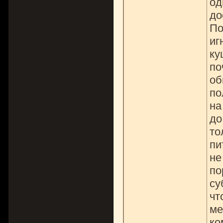
од
до
По
иг
ку
по
об
по
на
до
то
пи
не
по
су
чт
ме
ко