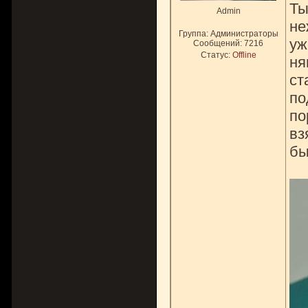
Ты
Admin
не
Группа: Администраторы
уж
Сообщений:
7216
Статус:
Offline
ня
ст
по
по
вз
бы