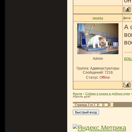
он
upuska
Дата:
А 
во
во
ко
Admin
Группа: Администраторы
Сообщений:
7216
Статус:
Offline
Форум
»
Собаки и кошки в добрые руки
обрели дом!
2
Страница
2
из
2
«
1