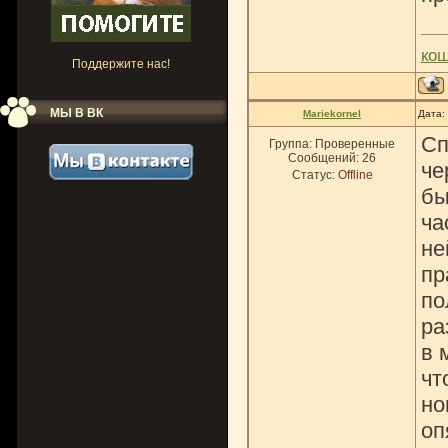
ко
Поддержите нас!
МЫ В ВК
Mariekornel
Дата:
Сп
Группа: Проверенные
Сообщений:
26
че
Статус:
Offline
бы
ча
не
пр
по
ра
в 
чт
но
оп