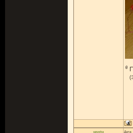
(
upuska
Дата: