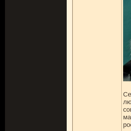
Се
лю
со
ма
ро