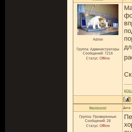
Ма
фо
вп
по
по
Admin
дл
Группа: Администраторы
Сообщений:
7216
ра
Статус:
Offline
Ск
ко
Mariekornel
Дата:
Пе
Группа: Проверенные
Сообщений:
26
хо
Статус:
Offline