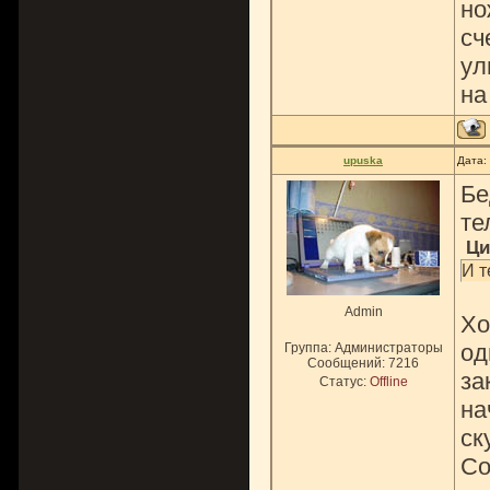
но
сч
ул
на
upuska
Дата:
Бе
те
Ци
И т
Admin
Хо
од
Группа: Администраторы
Сообщений:
7216
за
Статус:
Offline
на
ск
Со