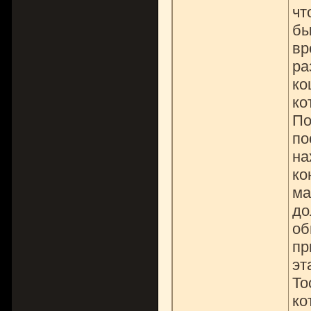
чт
бы
вр
ра
ко
ко
По
по
на
ко
ма
до
об
пр
эт
То
ко