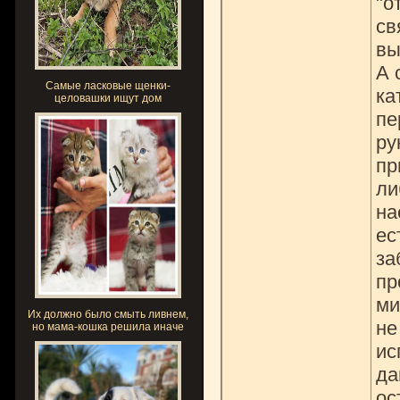
"о
св
вы
А 
Самые ласковые щенки-
ка
целовашки ищут дом
пе
ру
пр
ли
на
ес
за
пр
ми
Их должно было смыть ливнем,
не
но мама-кошка решила иначе
ис
да
ос