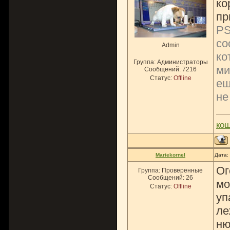
ко
пр
PS
со
Admin
ко
Группа: Администраторы
ми
Сообщений:
7216
Статус:
Offline
ещ
не
ко
Mariekornel
Дата:
Ог
Группа: Проверенные
Сообщений:
26
мо
Статус:
Offline
уп
ле
ню