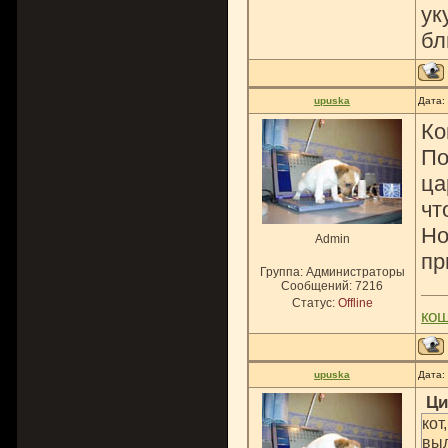
ук
бл
upuska
Дата:
Ко
По
ца
чт
Но
Admin
пр
Группа: Администраторы
Сообщений:
7216
Статус:
Offline
ко
upuska
Дата:
Ци
кот
выл