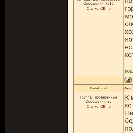
не
Сообщений:
7216
го
Статус:
Offline
мо
оп
хо
но
ес
ко
ко
Mariekornel
Дата:
К 
Группа: Проверенные
Сообщений:
26
ко
Статус:
Offline
Не
бе
по