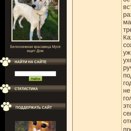
вс
ра
ма
тр
Ка
со
Белоснежная красавица Муся
ищет Дом.
уж
ух
НАЙТИ НА САЙТЕ
ру
по
го
СТАТИСТИКА
не
го
эт
ПОДДЕРЖАТЬ САЙТ
се
от
пр