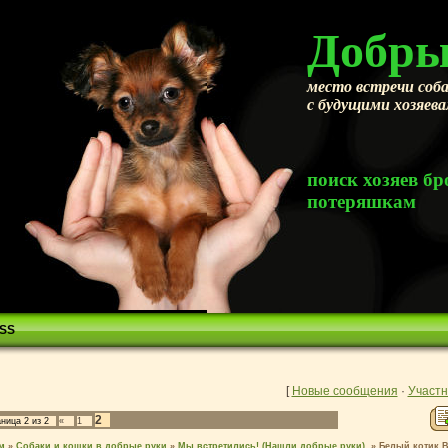
Добры
место встречи соба
с будущими хозяев
поиск хозяев 
потеряшкам
SS
[
Новые сообщения
·
Участн
2
аница
2
из
2
«
1
м
»
Собаки и кошки в добрые руки
»
Мы встретились! (Нашли добрые руки).
»
Белый котик Ве