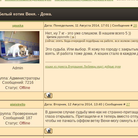
Белый котик Веня. - Дома.
upuska
Дата: Понедельник, 11 Августа 2014, 17:01 | Сообщение #
26
Нет, ну 7 кг - это уже слишком. В нашем всего 5 ))
Цитата
pipistrello
(
)
сейчас опять беда-очередной подобрыш на работе, все волком смотр
Это судьба. Или выбор. Я хожу по городу с закрыты
взять. И работа тоже дома. А кошек стало в каждом дв
кошки из приюта Вчерашние Любимцы ищут добрые руки
Admin
уппа: Администраторы
Сообщений:
7216
Статус:
Offline
pipistrello
Дата: Вторник, 12 Августа 2014, 13:40 | Сообщение #
27
В данном случае судьбу мне-как не странно-притащ
Группа: Проверенные
глаза открывать. Притащили-и я теперь вместо отп
Сообщений:
187
чтобы не пачкать оффом ветку Вени-могу скинуть в 
Статус:
Offline