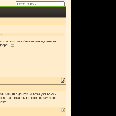
ят.
ми глазами, мне больше некуда никого
оре... (((
или маман с дочкой. Я тоже уже боюсь
уска развлекаюсь. Но кошь незаурядная,
личку