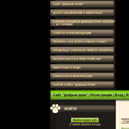
САЙТ "ДОБРЫЕ РУКИ"
ДОСКА ОБЪЯВЛЕНИЙ О ЖИВОТНЫХ
СОБАКИ И КОШКИ В ДОБРЫЕ РУКИ - КАТАЛОГ
С ИСТОРИЯМИ
СОВЕТЫ И РЕКОМЕНДАЦИИ
ПАМЯТКА, КАК ВЗЯТЬ СОБАКУ, КОШКУ
ВЛАДЕЛЬЦУ СОБАКИ ИЗ ПРИЮТА (ПАМЯТКА)
БЕЗОПАСНОСТЬ В ПРИСТРОЙСТВЕ
ЖИВОТНЫЕ И ЛЮДИ
СПРАВОЧНАЯ ИНФОРМАЦИЯ
ФОРУМ САЙТА "ДОБРЫЕ РУКИ"
Сайт "Добрые руки"
|
Регистрация
|
Вход
|
R
ВОЙТИ
Войти через uID
Стр
Старая форма входа
Фору