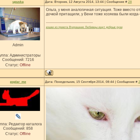
upuska
Дата: Вторник, 12 Августа 2014, 13:44 | Сообщение #
28
Ольга, у меня аналогичная ситуация. Тоже вместо от
дочкой притащили, у Вени тоже хозяева были когда-
кошки из приюта Вчерашние Любимцы ищут добрые руки
Admin
уппа: Администраторы
Сообщений:
7216
Статус:
Offline
poplar_me
Дата: Понедельник, 15 Сентября 2014, 08:44 | Сообщение #
ппа: Редактор каталога
Сообщений:
858
Статус:
Offline