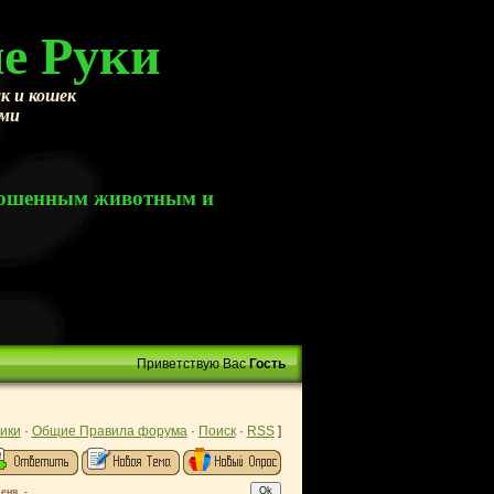
е Руки
к и кошек
ами
брошенным животным и
Приветствую Вас
Гость
ики
·
Общие Правила форума
·
Поиск
·
RSS
]
ня. -