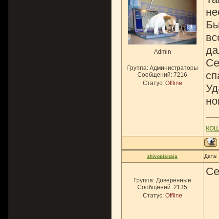
не
Бы
вс
да
Admin
Се
Группа: Администраторы
сп
Сообщений:
7216
Статус:
Offline
Уд
но
ко
zhivopisnaja
Дата:
Се
Группа: Доверенные
Сообщений:
2135
Статус:
Offline