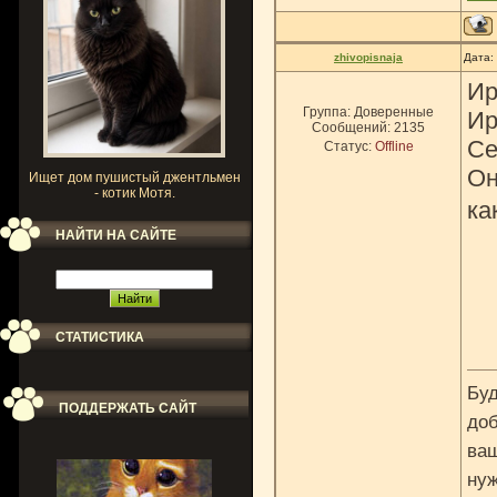
zhivopisnaja
Дата:
Ир
Группа: Доверенные
Ир
Сообщений:
2135
Се
Статус:
Offline
Он
Ищет дом пушистый джентльмен
- котик Мотя.
ка
НАЙТИ НА САЙТЕ
СТАТИСТИКА
Буд
ПОДДЕРЖАТЬ САЙТ
доб
ваш
нуж