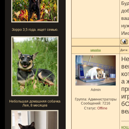
Буд
доб
ваш
нуж
Зорро 3,5 года. ищет семью.
Ии
upuska
Дата:
Не
ве
ко
а 
пр
Admin
иг
Группа: Администраторы
Небольшая домашняя собачка
бО
Сообщений:
7216
Лея, 8 месяцев
Статус:
Offline
ве
ко