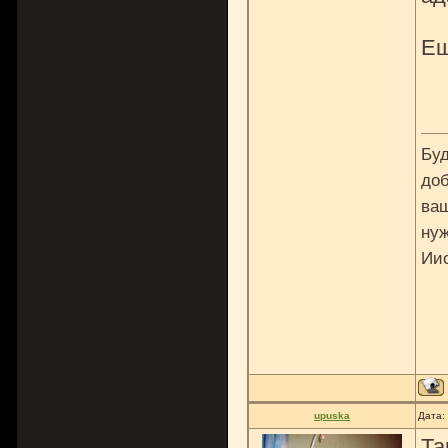
Ещ
Буд
доб
ваш
нуж
Ии
upuska
Дата:
Та