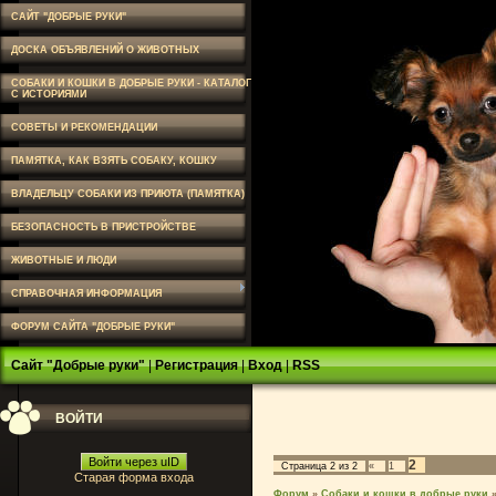
САЙТ "ДОБРЫЕ РУКИ"
ДОСКА ОБЪЯВЛЕНИЙ О ЖИВОТНЫХ
СОБАКИ И КОШКИ В ДОБРЫЕ РУКИ - КАТАЛОГ
С ИСТОРИЯМИ
СОВЕТЫ И РЕКОМЕНДАЦИИ
ПАМЯТКА, КАК ВЗЯТЬ СОБАКУ, КОШКУ
ВЛАДЕЛЬЦУ СОБАКИ ИЗ ПРИЮТА (ПАМЯТКА)
БЕЗОПАСНОСТЬ В ПРИСТРОЙСТВЕ
ЖИВОТНЫЕ И ЛЮДИ
СПРАВОЧНАЯ ИНФОРМАЦИЯ
ФОРУМ САЙТА "ДОБРЫЕ РУКИ"
Сайт "Добрые руки"
|
Регистрация
|
Вход
|
RSS
ВОЙТИ
Войти через uID
2
Страница
2
из
2
«
1
Старая форма входа
Форум
»
Собаки и кошки в добрые руки