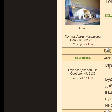
Те
ко
Admin
Группа: Администраторы
Сообщений:
7216
Статус:
Offline
zhivopisnaja
Дата:
Ир
Группа: Доверенные
Сообщений:
2135
Статус:
Offline
Буд
доб
ваш
нуж
Ии