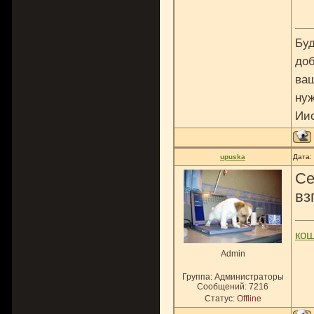
Буд
доб
ваш
нуж
Ии
upuska
Дата:
Се
вз
ко
Admin
Группа: Администраторы
Сообщений:
7216
Статус:
Offline