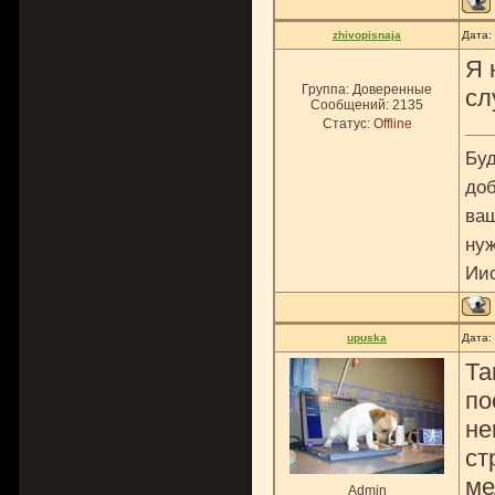
zhivopisnaja
Дата:
Я 
Группа: Доверенные
сл
Сообщений:
2135
Статус:
Offline
Буд
доб
ваш
нуж
Ии
upuska
Дата:
Та
по
не
ст
ме
Admin