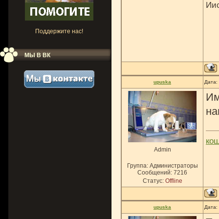
Ии
Поддержите нас!
МЫ В ВК
upuska
Дата:
Им
на
ко
Admin
Группа: Администраторы
Сообщений:
7216
Статус:
Offline
upuska
Дата: