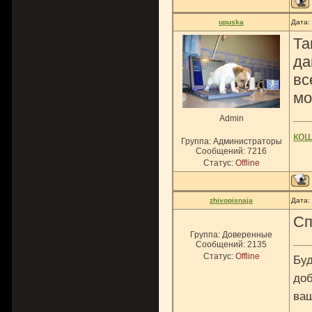
upuska
Дата:
Та
да
вс
мо
Admin
ко
Группа: Администраторы
Сообщений:
7216
Статус:
Offline
zhivopisnaja
Дата:
Сп
Группа: Доверенные
Сообщений:
2135
Статус:
Offline
Буд
доб
ваш