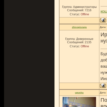
Группа: Администраторы
Сообщений:
7216
ко
Статус:
Offline
zhivopisnaja
Дата:
Ир
Группа: Доверенные
ну
Сообщений:
2135
Статус:
Offline
Буд
доб
ваш
нуж
Ии
upuska
Дата:
По
вр