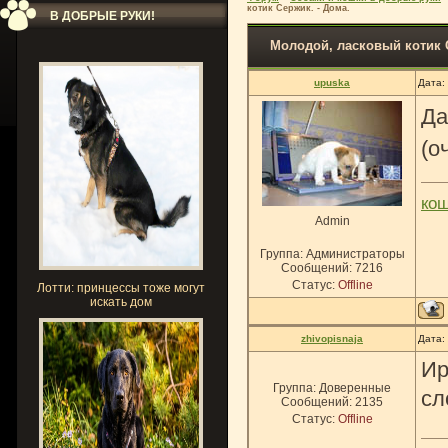
котик Сержик. - Дома.
В ДОБРЫЕ РУКИ!
Молодой, ласковый котик С
upuska
Дата:
Да
(о
ко
Admin
Группа: Администраторы
Сообщений:
7216
Статус:
Offline
Лотти: принцессы тоже могут
искать дом
zhivopisnaja
Дата:
Ир
Группа: Доверенные
сл
Сообщений:
2135
Статус:
Offline