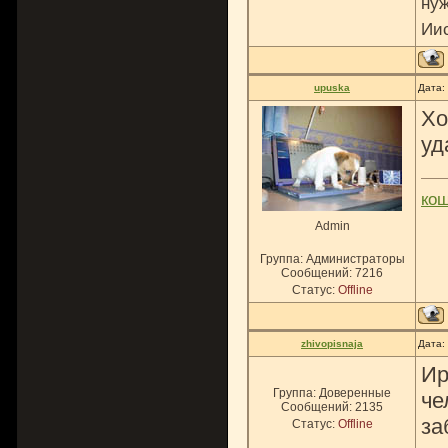
нуж
Ии
upuska
Дата:
Хо
уд
ко
Admin
Группа: Администраторы
Сообщений:
7216
Статус:
Offline
zhivopisnaja
Дата:
Ир
Группа: Доверенные
че
Сообщений:
2135
за
Статус:
Offline