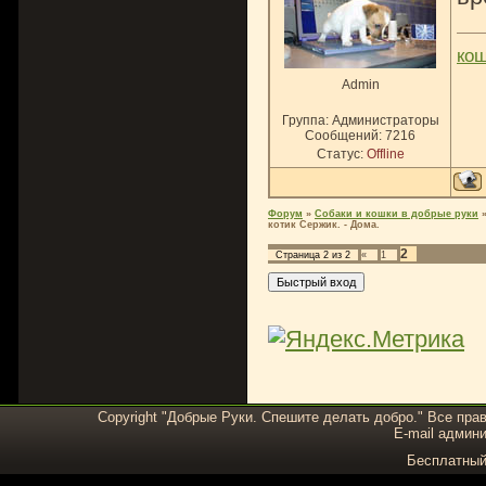
ко
Admin
Группа: Администраторы
Сообщений:
7216
Статус:
Offline
Форум
»
Собаки и кошки в добрые руки
котик Сержик. - Дома.
2
Страница
2
из
2
«
1
Copyright "Добрые Руки. Спешите делать добро." Все пра
E-mail админи
Бесплатны