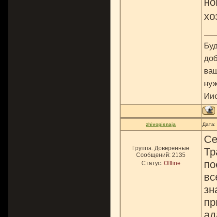
но
хо
Буд
доб
ваш
нуж
Ии
zhivopisnaja
Дата:
Се
Группа: Доверенные
Тр
Сообщений:
2135
по
Статус:
Offline
вс
зн
пр
ад