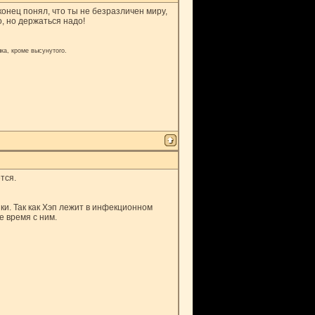
конец понял, что ты не безразличен миру,
о, но держаться надо!
ка, кроме высунутого.
тся.
ки. Так как Хэп лежит в инфекционном
е время с ним.