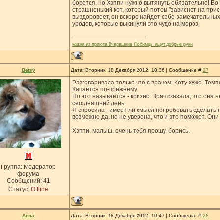
борется, но Хэппи нужно вытянуть обязательно! Во 
страшненький кот, который потом "зависнет на прист
выздоровеет, он вскоре найдет себе замечательных 
уродов, которые выкинули это чудо на мороз.
кошки из приюта Вчерашние Любимцы ищут добрые руки
Betsy
Дата: Вторник, 18 Декабря 2012, 10:36 | Сообщение #
27
Разговаривала только что с врачом. Коту хуже. Темп
Капается по-прежнему.
Но это называется - кризис. Врач сказала, что она 
сегодняшний день.
Я спросила - имеет ли смысл попробовать сделать п
возможно да, но не уверена, что и это поможет. Они
Хэппи, малыш, очень тебя прошу, борись.
Группа: Модератор
форума
Сообщений:
41
Статус:
Offline
Anna
Дата: Вторник, 18 Декабря 2012, 10:47 | Сообщение #
28