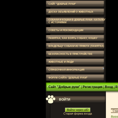
САЙТ "ДОБРЫЕ РУКИ"
ДОСКА ОБЪЯВЛЕНИЙ О ЖИВОТНЫХ
СОБАКИ И КОШКИ В ДОБРЫЕ РУКИ - КАТАЛОГ
С ИСТОРИЯМИ
СОВЕТЫ И РЕКОМЕНДАЦИИ
ПАМЯТКА, КАК ВЗЯТЬ СОБАКУ, КОШКУ
ВЛАДЕЛЬЦУ СОБАКИ ИЗ ПРИЮТА (ПАМЯТКА)
БЕЗОПАСНОСТЬ В ПРИСТРОЙСТВЕ
ЖИВОТНЫЕ И ЛЮДИ
СПРАВОЧНАЯ ИНФОРМАЦИЯ
ФОРУМ САЙТА "ДОБРЫЕ РУКИ"
Сайт "Добрые руки"
|
Регистрация
|
Вход
|
R
ВОЙТИ
Войти через uID
Стр
Старая форма входа
Фору