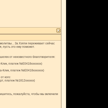
молитвы... За Хэппи переживает сейчас
, пусть это ему поможет.
.
шелек от неизвестного благотворителя:
-Клик, платеж №E0418xxxxxxx)
фа-Клик, платеж №E0418xxxxxxx)
от кого:
арт, платеж №1812xxxxxx)
пишитесь, пожалуйста, чтобы мы включили