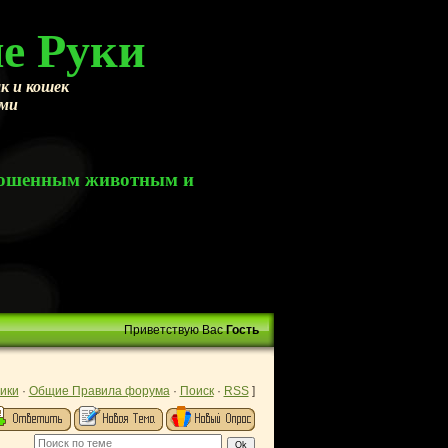
е Руки
к и кошек
ами
брошенным животным и
Приветствую Вас
Гость
ики
·
Общие Правила форума
·
Поиск
·
RSS
]