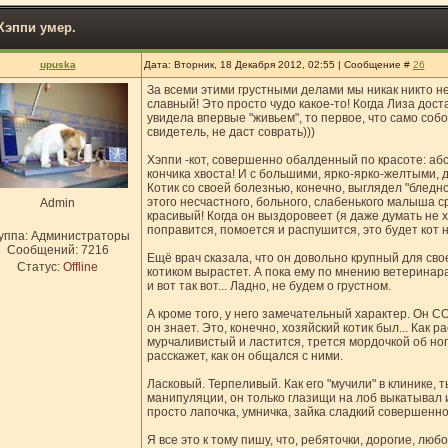
Хэппи умер.
upuska
Дата: Вторник, 18 Декабря 2012, 02:55 | Сообщение #
26
За всеми этими грустными делами мы никак никто не
славный! Это просто чудо какое-то! Когда Лиза доста
увидела впервые "живьем", то первое, что само собо
свидетель, не даст соврать)))
Хэппи -кот, совершенно обалденный по красоте: абс
кончика хвоста! И с большими, ярко-ярко-желтыми,
Котик со своей болезнью, конечно, выглядел "бледно"
этого несчастного, больного, слабенького малыша с
Admin
красивый! Когда он выздоровеет (я даже думать не х
поправится, помоется и распушится, это будет кот 
уппа: Администраторы
Сообщений:
7216
Ещё врач сказала, что он довольно крупный для сво
Статус:
Offline
котиком вырастет. А пока ему по мнению ветеринара
и вот так вот... Ладно, не будем о грустном.
А кроме того, у него замечательный характер. Он С
он знает. Это, конечно, хозяйский котик был... Как 
мурчаливистый и ластится, трется мордочкой об ног
расскажет, как он общался с ними.
Ласковый. Терпеливый. Как его "мучили" в клинике, 
манипуляции, он только глазищи на лоб выкатывал и
просто лапочка, умничка, зайка сладкий совершенно.
Я все это к тому пишу, что, ребяточки, дорогие, лю