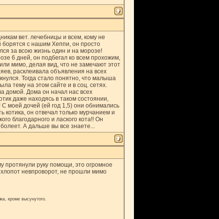
никам вет. лечебницы и всем, кому не
й борятся с нашим Хеппи, он просто
ся за всою жизнь один и на морозе!
озе 6 дней, он подбегал ко всем прохожим,
или мимо, делая вид, что не замечают этот
зяев, расклеивала объявления на всех
икнулся. Тогда стало понятно, что малыша
ла тему на этом сайте и в соц. сетях.
ла домой. Дома он начал нас всех
котик даже находясь в таком состоянии,
 С моей дочей (ей год 1,5) они обнимались
ь котика, он отвечал только мурчанием и
ого благодарного и лаского кота!! Он
болеет. А дальше вы все знаете...
му протянули руку помощи, это огромное
ье хлопот невпроворот, не прошли мимо
ка, кроме высунутого.