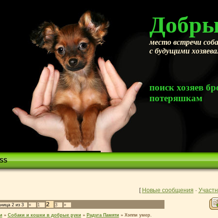
Добры
место встречи соба
с будущими хозяев
поиск хозяев 
потеряшкам
SS
[
Новые сообщения
·
Участн
2
аница
2
из
3
«
1
3
»
м
»
Собаки и кошки в добрые руки
»
Радуга Памяти
»
Хэппи умер.