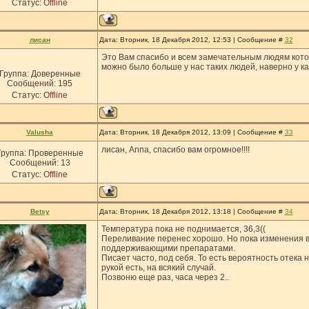
Статус:
Offline
лисан
Дата: Вторник, 18 Декабря 2012, 12:53 | Сообщение #
32
Это Вам спасибо и всем замечательным людям кото
можно было больше у нас таких людей, наверно у ка
Группа: Доверенные
Сообщений:
195
Статус:
Offline
Valusha
Дата: Вторник, 18 Декабря 2012, 13:09 | Сообщение #
33
лисан, Anna, спасибо вам огромное!!!!
Группа: Проверенные
Сообщений:
13
Статус:
Offline
Betsy
Дата: Вторник, 18 Декабря 2012, 13:18 | Сообщение #
34
Температура пока не поднимается, 36,3((
Переливание перенес хорошо. Но пока изменения в 
поддерживающими препаратами.
Писает часто, под себя. То есть вероятность отека
рукой есть, на всякий случай.
Позвоню еще раз, часа через 2..