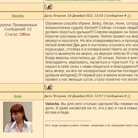
Valusha
Дата: Вторник, 18 Декабря 2012, 13:53 | Сообщение #
36
Огромное спасибо Ирине, Betsy, Лисан, Анне, сотруд
Группа: Проверенные
безразллична судьба Хеппи!!! Сейчас столько люде
Сообщений:
13
должен бороться дальше!!! Совсем недавно он борол
Статус:
Offline
Коротко расскажу его историю. Хеппи провел на мор
мяукал и просился. Но все отварачивались и проход
белый комочек! Два дня я пыталась отыскать его хо
подъездах, столбах и в зоомагазине! Никто не откл
просто выкинули на мороз, на верную гибель! Я откры
Когда морозы опустились до -20 ночью, Хеппи я взя
благодарить, мурлыкать, ласкаться и тереться! Т.е. 
нашел в себе силы с нами общаться и благодарить!!!
весь вечер, на все ее неокуратные попытки погладит
добрым взгядом))) Я первый раз в жизни втречаю так
провел у нас меньше суток, стало понятно что котик 
Anna
Дата: Вторник, 18 Декабря 2012, 13:57 | Сообщение #
37
Valusha
, Вы для него столько сделали! Вы первая е
дело. И даже несмотря на то, что у вас и так в сем
котика в беде.
Все люди рождены равно голыми, наивными и не знающими иного язы