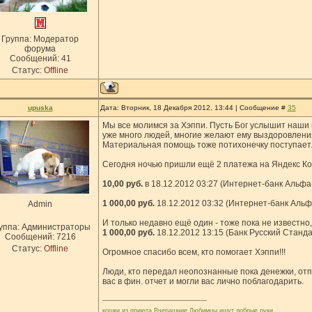
Группа: Модератор
форума
Сообщений:
41
Статус:
Offline
upuska
Дата: Вторник, 18 Декабря 2012, 13:44 | Сообщение #
35
Мы все молимся за Хэппи. Пусть Бог услышит наши 
уже много людей, многие желают ему выздоровления
Материальная помощь тоже потихонечку поступает
Сегодня ночью пришли ещё 2 платежа на Яндекс Ко
10,00 руб.
в 18.12.2012 03:27 (Интернет-банк Альфа
1 000,00 руб.
18.12.2012 03:32 (Интернет-банк Аль
Admin
И только недавно ещё один - тоже пока не известно, 
уппа: Администраторы
1 000,00 руб.
18.12.2012 13:15 (Банк Русский Станд
Сообщений:
7216
Статус:
Offline
Огромное спасибо всем, кто помогает Хэппи!!!
Люди, кто передал неопознанные пока денежки, от
вас в фин. отчет и могли вас лично поблагодарить.
кошки из приюта Вчерашние Любимцы ищут добрые руки