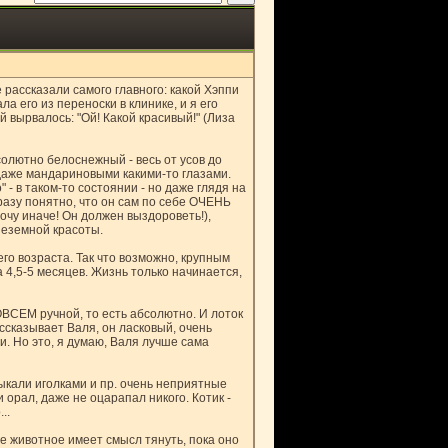
 рассказали самого главного: какой Хэппи
ла его из переноски в клинике, и я его
й вырвалось: "Ой! Какой красивый!" (Лиза
олютно белоснежный - весь от усов до
 даже мандариновыми какими-то глазами.
 - в таком-то состоянии - но даже глядя на
разу понятно, что он сам по себе ОЧЕНЬ
очу иначе! Он должен выздороветь!),
неземной красоты.
его возраста. Так что возможно, крупным
 4,5-5 месяцев. Жизнь только начинается,
ОВСЕМ ручной, то есть абсолютно. И лоток
рассказывает Валя, он ласковый, очень
и. Но это, я думаю, Валя лучше сама
тыкали иголками и пр. очень неприятные
 орал, даже не оцарапал никого. Котик -
..
бое животное имеет смысл тянуть, пока оно