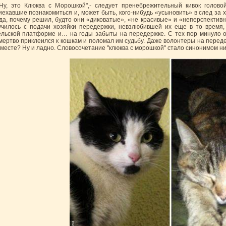
"Ну, это Клюква с Морошкой",- следует пренебрежительный кивок голово
иехавшие познакомиться и, может быть, кого-нибудь «усыновить» в след за 
гда, почему решил, будто они «диковатые», «не красивые» и «неперспективн
училось с подачи хозяйки передержки, невзлюбившей их еще в то время,
ельской платформе и… на годы забыты на передержке. С тех пор минуло ок
мертво приклеился к кошкам и поломал им судьбу. Даже волонтеры на переде
 месте? Ну и ладно. Словосочетание "клюква с морошкой" стало синонимом ни