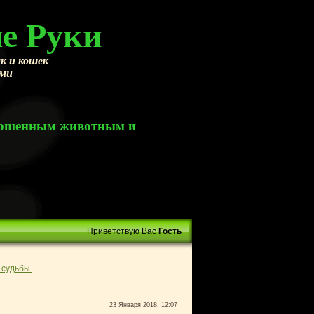
е Руки
к и кошек
ами
брошенным животным и
Приветствую Вас
Гость
судьбы.
23 Января 2018, 12:07