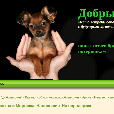
Добры
место встречи соба
с будущими хозяев
поиск хозяев 
потеряшкам
SS
 "Добрые руки"
»
Каталог собак и кошек в добрые руки
»
Архив
»
Неизвестные 
люква и Морошка. Надоевшие. На передержке.