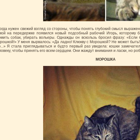
огда нужен свежий взгляд со стороны, чтобы понять глубокий смысл выражени
мой на передержке появился новый подсобный рабочий Игорь, которому б
рмить собак, убирать вольеры. Однажды он вскользь бросил фразу: «Если 
рошкой!» У меня вырвалось: «Да ладно! Клюкву с Морошкой? Не может быть!
о...» Я стала приглядываться и будто первый раз увидела: кошки замечател
ловеку, чтобы принять его всем сердцем. Они жаждут внимания и ласки, но р
МОРОШКА