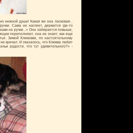
о нежной души! Какая же она ласковая...
учки. Сама не наглеет, держится где-то
зьми на ручки...» Она забирается повыше,
оции переполняют, она не знает, как еще
тья. Зимой Клюковке, по настоятельному
не кричал. И оказалось, что Клюква любит
чьи радости, что тут удивительного?» -