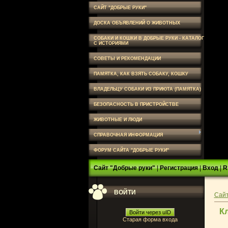
САЙТ "ДОБРЫЕ РУКИ"
ДОСКА ОБЪЯВЛЕНИЙ О ЖИВОТНЫХ
СОБАКИ И КОШКИ В ДОБРЫЕ РУКИ - КАТАЛОГ
С ИСТОРИЯМИ
СОВЕТЫ И РЕКОМЕНДАЦИИ
ПАМЯТКА, КАК ВЗЯТЬ СОБАКУ, КОШКУ
ВЛАДЕЛЬЦУ СОБАКИ ИЗ ПРИЮТА (ПАМЯТКА)
БЕЗОПАСНОСТЬ В ПРИСТРОЙСТВЕ
ЖИВОТНЫЕ И ЛЮДИ
СПРАВОЧНАЯ ИНФОРМАЦИЯ
ФОРУМ САЙТА "ДОБРЫЕ РУКИ"
Сайт "Добрые руки"
|
Регистрация
|
Вход
|
R
ВОЙТИ
Сайт
К
Войти через uID
Старая форма входа