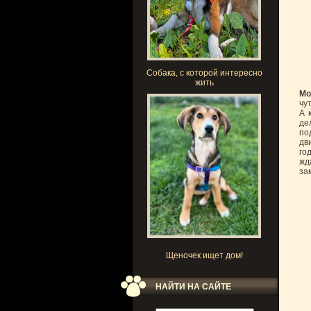
Собака, с которой интересно
жить
Мо
чу
А 
де
по
дв
го
жд
за
Щеночек ищет дом!
НАЙТИ НА САЙТЕ