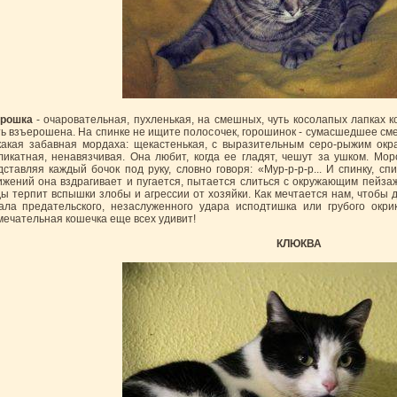
рошка
- очаровательная, пухленькая, на смешных, чуть косолапых лапках к
ть взъерошена. На спинке не ищите полосочек, горошинок - сумасшедшее сме
какая забавная мордаха: щекастенькая, с выразительным серо-рыжим окр
ликатная, ненавязчивая. Она любит, когда ее гладят, чешут за ушком. Мо
дставляя каждый бочок под руку, словно говоря: «Мур-р-р-р... И спинку, спи
ижений она вздрагивает и пугается, пытается слиться с окружающим пейзаж
ды терпит вспышки злобы и агрессии от хозяйки. Как мечтается нам, чтобы 
ала предательского, незаслуженного удара исподтишка или грубого окри
мечательная кошечка еще всех удивит!
КЛЮКВА