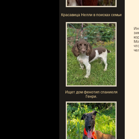
Красавица Нелли в поисках семьи
Ин
зи
ко
Мо
чт
че
Ищет дом фенотип спаниеля
Генри.