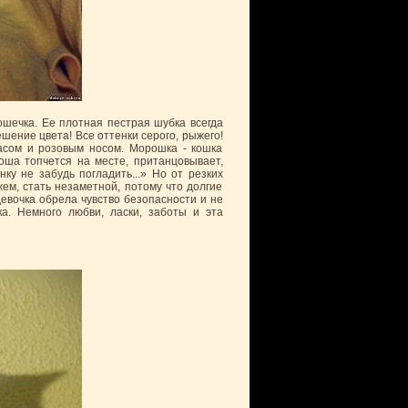
ошечка. Ее плотная пестрая шубка всегда
шение цвета! Все оттенки серого, рыжего!
асом и розовым носом. Морошка - кошка
роша топчется на месте, пританцовывает,
нку не забудь погладить...» Но от резких
ем, стать незаметной, потому что долгие
девочка обрела чувство безопасности и не
ка. Немного любви, ласки, заботы и эта