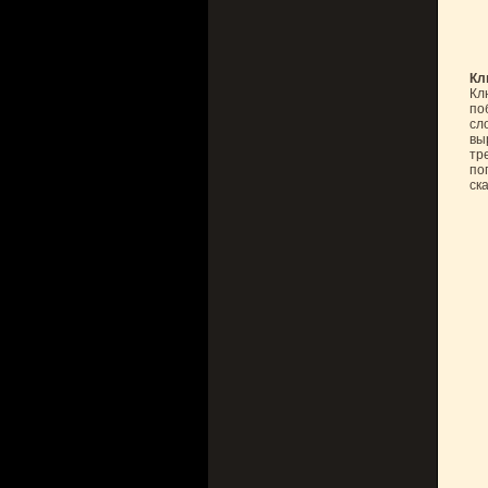
Кл
Кл
по
сл
вы
тр
по
ск