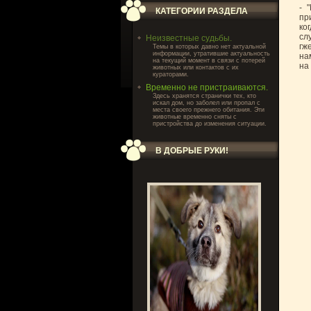
- 
КАТЕГОРИИ РАЗДЕЛА
пр
ко
сл
Неизвестные судьбы.
гж
Темы в которых давно нет актуальной
информации, утратившие актуальность
на
на текущий момент в связи с потерей
на
животных или контактов с их
кураторами.
Временно не пристраиваются.
Здесь хранятся странички тех, кто
искал дом, но заболел или пропал с
места своего прежнего обитания. Эти
животные временно сняты с
пристройства до изменения ситуации.
В ДОБРЫЕ РУКИ!