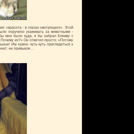
я: «красота - в глазах смотрящего». Этой
ыло поручено ухаживать за животными -
бы мне было куда, я бы забрал Клюкву с
 Почему их?» Он ответил просто: «Потому
ьные! Им нужно чуть-чуть приглядеться к
обеют: не привыкли…