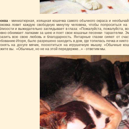
юква
- миниатюрная, изящная кошечка самого обычного окраса и необычайн
юковка ловит каждую свободную минутку человека, чтобы попроситься на р
близости и выжидательно заглядывает в глаза: «Пожалуйста, пожалуйста, во
овно обнимает лапками за шею и поет свои кошачьи песенки- тарахтелки. Эм
разить всю свою любовь и благодарность. Янтарные глазки сияют от счас
ебованию Игоря, было разрешено заходить в дом, где топилась печка и никто 
гонять на досуге мячик, поохотиться на игрушечную мышку. «Обычные коша
ажите вы. «Обычные, но не на этой передержке...» - ответим мы.