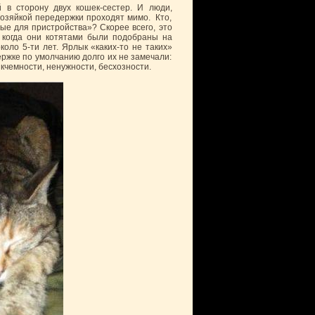
й в сторону двух кошек-сестер. И люди,
хозяйкой передержки проходят мимо. Кто,
ые для пристройства»? Скорее всего, это
 когда они котятами были подобраны на
оло 5-ти лет. Ярлык «каких-то не таких»
ржке по умолчанию долго их не замечали:
кчемности, ненужности, бесхозности.