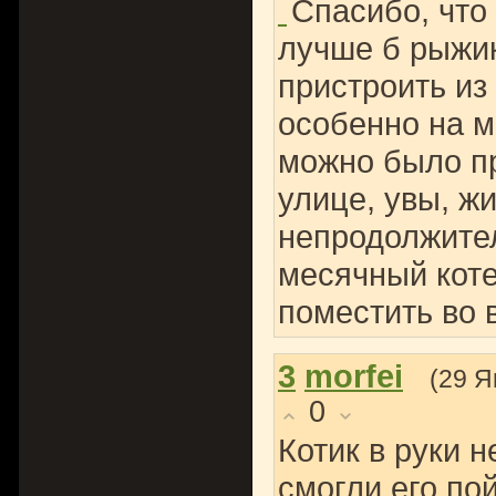
Спасибо, что
лучше б рыжик
пристроить из
особенно на м
можно было пр
улице, увы, ж
непродолжител
месячный коте
поместить во 
3
morfei
(29 Я
0
Котик в руки 
смогли его по