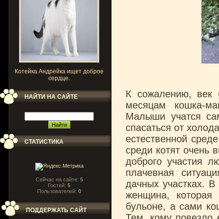
Котейка Андрейка ищет доброе
сердце.
К сожалению, век 
НАЙТИ НА САЙТЕ
месяцам кошка-ма
Малыши учатся са
спасаться от холода
естественной среде
СТАТИСТИКА
среди котят очень 
доброго участия л
плачевная ситуац
Сейчас на сайте:
5
дачных участках. В
Гостей:
5
Пользователей:
0
женщина, которая
бульоне, а сами ко
ПОДДЕРЖАТЬ САЙТ
Тем, кому повезло 