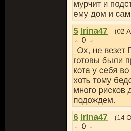
мурчит и подст
ему дом и сам
5
Irina47
(02 А
0
Ох, не везет 
готовы были п
кота у себя во
хоть тому бед
много рисков 
подождем.
6
Irina47
(14 
0