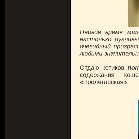
Первое время ма
настолько пуглив
очевидный прогрес
людьми значительн
Отдаю котиков
по
содержания кош
«Пролетарская».