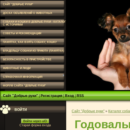
САЙТ "ДОБРЫЕ РУКИ"
ДОСКА ОБЪЯВЛЕНИЙ О ЖИВОТНЫХ
СОБАКИ И КОШКИ В ДОБРЫЕ РУКИ - КАТАЛОГ
С ИСТОРИЯМИ
СОВЕТЫ И РЕКОМЕНДАЦИИ
ПАМЯТКА, КАК ВЗЯТЬ СОБАКУ, КОШКУ
ВЛАДЕЛЬЦУ СОБАКИ ИЗ ПРИЮТА (ПАМЯТКА)
БЕЗОПАСНОСТЬ В ПРИСТРОЙСТВЕ
ЖИВОТНЫЕ И ЛЮДИ
СПРАВОЧНАЯ ИНФОРМАЦИЯ
ФОРУМ САЙТА "ДОБРЫЕ РУКИ"
Сайт "Добрые руки"
|
Регистрация
|
Вход
|
RSS
ВОЙТИ
Сайт "Добрые руки"
»
Каталог соба
Годовалы
Войти через uID
Старая форма входа