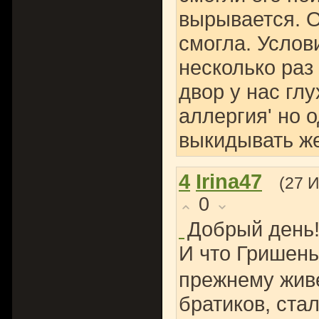
вырывается. О
смогла. Услов
несколько раз 
двор у нас глу
аллергия' но 
выкидывать же
4
Irina47
(27 
0
Добрый день!
И что Гришень
прежнему живе
братиков, ста