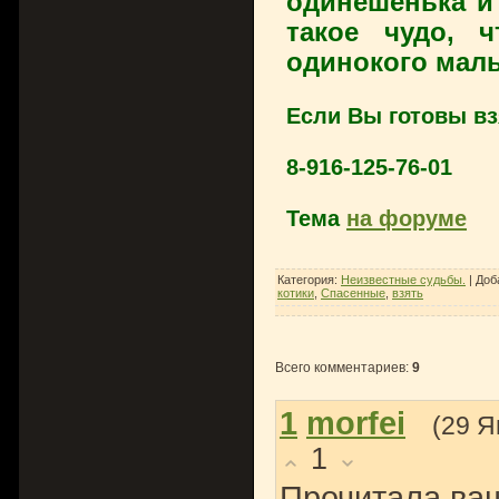
одинёшенька и
такое чудо, 
одинокого мал
Если Вы готовы вз
8-916-125-76-01
Тема
на форуме
Категория
:
Неизвестные судьбы.
|
Доб
котики
,
Спасенные
,
взять
Всего комментариев
:
9
1
morfei
(29 Я
1
Прочитала ва