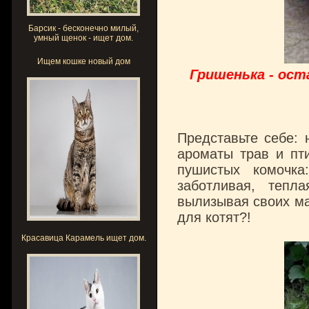
Барсик - бесконечно милый,
умный щенок - ищет дом.
Ищем кошке новый дом
Гришенька - ост
Представьте себе: 
ароматы трав и пти
пушистых комочк
заботливая, тепл
вылизывая своих ма
для котят?!
Красавица Карамель ищет дом.