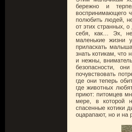
бережно и терпе
воспринимающего че
полюбить людей, не
от этих странных, о
себя, как… Эх, н
маленькие жизни у
приласкать малыша
знать котикам, что
и нежны, вниматель
безопасности, он
почувствовать потр
где они теперь оби
где животных любят
приют: питомцев мн
мере, в которой н
спасенные котики д
оцарапают, но и на 