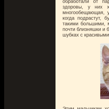
обработали от па
здоровы, у них х
многообещающая, у
когда подрастут, б
такими большими, 
почти близняшки и б
шубках с красивыми,
Этим мальчикам хо