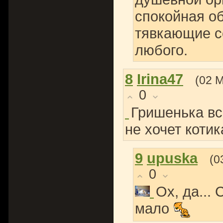
спокойная об
тявкающие с
любого.
8
Irina47
(02 
0
Гришенька вс
не хочет котик
9
upuska
(0
0
Ох, да...
мало