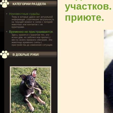
участков
КАТЕГОРИИ РАЗДЕЛА
приюте.
Неизвестные судьбы.
Темы в которых давно нет актуальной
информации, утратившие актуальность
на текущий момент в связи с потерей
животных или контактов с их
кураторами.
Временно не пристраиваются.
Здесь хранятся странички тех, кто
искал дом, но заболел или пропал с
места своего прежнего обитания. Эти
животные временно сняты с
пристройства до изменения ситуации.
В ДОБРЫЕ РУКИ!