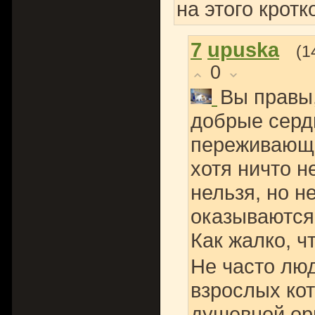
на этого крот
7
upuska
(1
0
Вы правы,
добрые серд
переживающи
хотя ничто н
нельзя, но н
оказываются
Как жалко, 
Не часто лю
взрослых кот
душевной орг