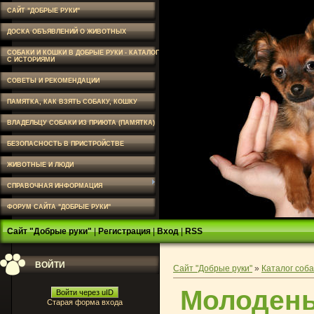
САЙТ "ДОБРЫЕ РУКИ"
ДОСКА ОБЪЯВЛЕНИЙ О ЖИВОТНЫХ
СОБАКИ И КОШКИ В ДОБРЫЕ РУКИ - КАТАЛОГ
С ИСТОРИЯМИ
СОВЕТЫ И РЕКОМЕНДАЦИИ
ПАМЯТКА, КАК ВЗЯТЬ СОБАКУ, КОШКУ
ВЛАДЕЛЬЦУ СОБАКИ ИЗ ПРИЮТА (ПАМЯТКА)
БЕЗОПАСНОСТЬ В ПРИСТРОЙСТВЕ
ЖИВОТНЫЕ И ЛЮДИ
СПРАВОЧНАЯ ИНФОРМАЦИЯ
ФОРУМ САЙТА "ДОБРЫЕ РУКИ"
Сайт "Добрые руки"
|
Регистрация
|
Вход
|
RSS
ВОЙТИ
Сайт "Добрые руки"
»
Каталог соба
Молодень
Войти через uID
Старая форма входа