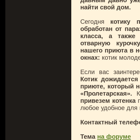
давным давно уже
найти свой дом.
Сегодня
котику 
обработан от пар
класса, а также
отварную курочк
нашего приюта в 
окнах:
котик молоде
Если вас заинтере
Котик дожидается
приюте, который н
«Пролетарская».
Ко
привезем котенка
п
любое удобное для 
Контактный телефо
Тема
на форуме