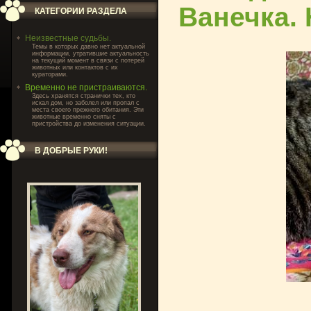
Ванечка. 
КАТЕГОРИИ РАЗДЕЛА
Неизвестные судьбы.
Темы в которых давно нет актуальной
информации, утратившие актуальность
на текущий момент в связи с потерей
животных или контактов с их
кураторами.
Временно не пристраиваются.
Здесь хранятся странички тех, кто
искал дом, но заболел или пропал с
места своего прежнего обитания. Эти
животные временно сняты с
пристройства до изменения ситуации.
В ДОБРЫЕ РУКИ!