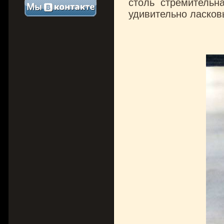
столь стремительн
удивительно ласков