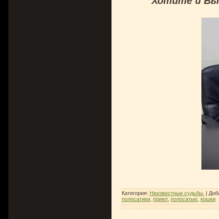
Хотите и Вы
Категория
:
Неизвестные судьбы.
|
Доб
полосатики
,
приют
,
полосатые
,
кошки