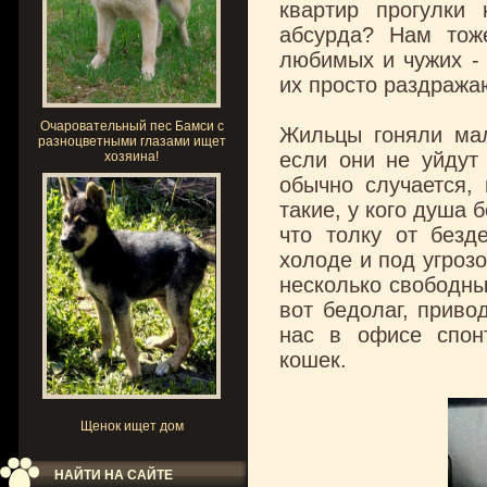
квартир прогулки
абсурда? Нам тож
любимых и чужих - 
их просто раздража
Очаровательный пес Бамси с
Жильцы гоняли мал
разноцветными глазами ищет
если они не уйдут
хозяина!
обычно случается,
такие, у кого душа 
что толку от безд
холоде и под угроз
несколько свободны
вот бедолаг, приво
нас в офисе спон
кошек.
Щенок ищет дом
НАЙТИ НА САЙТЕ