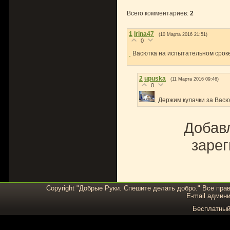
Всего комментариев
:
2
1
Irina47
(10 Марта 2016 21:51)
0
Васютка на испытательном сроке
2
upuska
(11 Марта 2016 09:46)
0
Держим кулачки за Васю
Добавл
зарег
Copyright "Добрые Руки. Спешите делать добро." Все пра
E-mail админи
Бесплатны