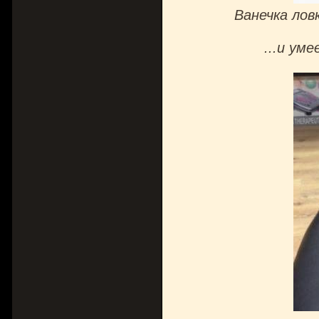
Ванечка лов
...и ум