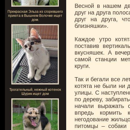
Весной в нашем дв
друг на друга полос
Прекрасная Эльза из сгоревшего
приюта в Вышнем Волочке ищет
друг на друга, ч
дом.
близняшки».
Каждое утро котя
поставив вертикал
вкусняшек. А вече
самой станции ме
круги.
Так и бегали все ле
котята не были ни 
Трогательный, нежный котенок
улицы. С наступлен
Шурик ищет дом
по дереву, забират
начали выражать 
впредь кормить к
негодование жильцо
питомцы – собаки 