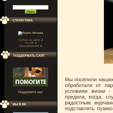
СТАТИСТИКА
Сейчас на сайте:
2
Гостей:
2
Пользователей:
0
ПОДДЕРЖАТЬ САЙТ
Мы поселили наших 
обработали от па
условиям жизни -
Поддержите нас!
предела, когда, сп
радостным мурчани
МЫ В ВК
подставлять пузико