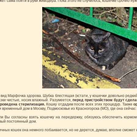
жет сама пойти в руки живодера. Пока этого не случилось, кошечке срочно нуж
 вид Марфочка здорова. Шубка блестящая (кстати, у кошечки довольно редкий 
азки чистые, носик влажный. Разумеется,
перед пристройством будут сдела
проведена стерилизация.
Кошку отдадим после всех этих процедур. Также
о
и временный дом в Москву, Подмосковье из Красногорска (МО), где она сейчас 
ли Вы согласны взять кошечку на передержку, обязуюсь обеспечить кормо
вый постоянный дом.
ичных кошек она немного побаивается, но не дерется, думаю, вполне сможет 