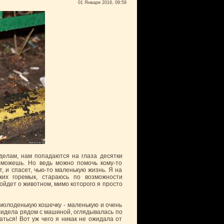
01 Января 2016, 09:59
делам, нам попадаются на глаза десятки
оможешь. Но ведь можно помочь кому-то
, и спасет, чью-то маленькую жизнь. Я на
их горемык, стараюсь по возможности
пойдет о животном, мимо которого я просто
 молоденькую кошечку - маленькую и очень
 сидела рядом с машиной, оглядывалась по
аться! Вот уж чего я никак не ожидала от