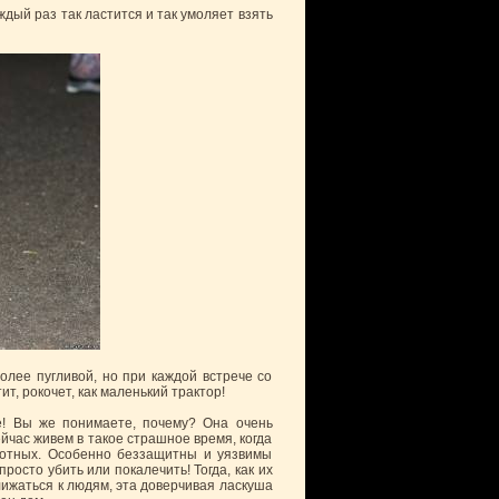
дый раз так ластится и так умоляет взять
лее пугливой, но при каждой встрече со
ит, рокочет, как маленький трактор!
! Вы же понимаете, почему? Она очень
час живем в такое страшное время, когда
вотных. Особенно беззащитны и уязвимы
осто убить или покалечить! Тогда, как их
ижаться к людям, эта доверчивая ласкуша