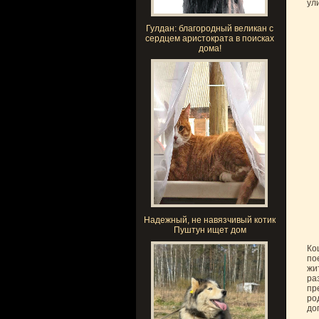
ул
Гулдан: благородный великан с
сердцем аристократа в поисках
дома!
Надежный, не навязчивый котик
Пуштун ищет дом
Ко
по
жи
ра
пр
ро
до