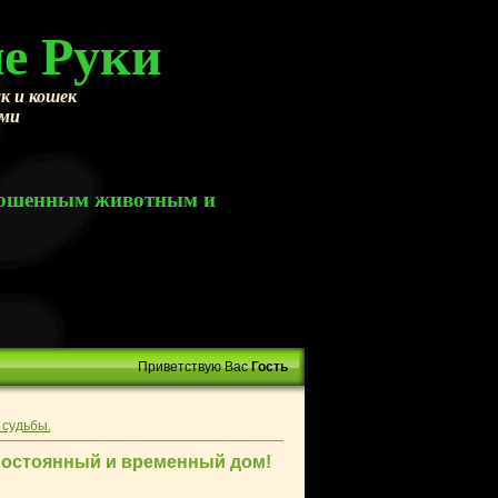
е Руки
к и кошек
ами
брошенным животным и
Приветствую Вас
Гость
судьбы.
постоянный и временный дом!