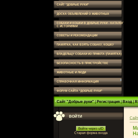
САЙТ "ДОБРЫЕ РУКИ"
ДОСКА ОБЪЯВЛЕНИЙ О ЖИВОТНЫХ
СОБАКИ И КОШКИ В ДОБРЫЕ РУКИ - КАТАЛОГ
С ИСТОРИЯМИ
СОВЕТЫ И РЕКОМЕНДАЦИИ
ПАМЯТКА, КАК ВЗЯТЬ СОБАКУ, КОШКУ
ВЛАДЕЛЬЦУ СОБАКИ ИЗ ПРИЮТА (ПАМЯТКА)
БЕЗОПАСНОСТЬ В ПРИСТРОЙСТВЕ
ЖИВОТНЫЕ И ЛЮДИ
СПРАВОЧНАЯ ИНФОРМАЦИЯ
ФОРУМ САЙТА "ДОБРЫЕ РУКИ"
Сайт "Добрые руки"
|
Регистрация
|
Вход
|
R
ВОЙТИ
Сайт
М
Войти через uID
Старая форма входа
На