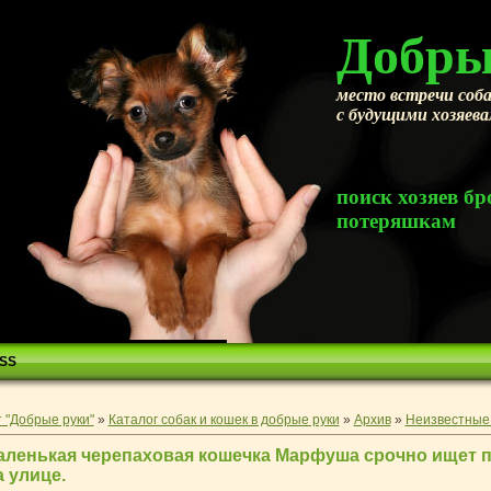
Добры
место встречи соба
с будущими хозяев
поиск хозяев 
потеряшкам
SS
 "Добрые руки"
»
Каталог собак и кошек в добрые руки
»
Архив
»
Неизвестные 
аленькая черепаховая кошечка Марфуша срочно ищет 
 улице.