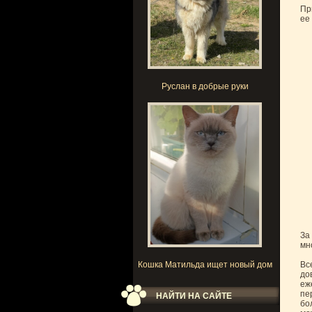
Пр
ее 
Руслан в добрые руки
За
мн
Кошка Матильда ищет новый дом
Вс
до
еж
пе
НАЙТИ НА САЙТЕ
бо