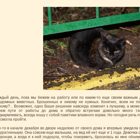
ждый день, пока мы бежим на работу или по каким-то еще своим важным 
здомных животных. Брошенных и никому не нужных. Конечно, всем не п
ному?... Возможно, одно Ваше решение навсегда изменит к лучшему, а может
оем пути от работы до дома и обратно встречаю довольно много так
дкармливать, всегда ношу с собой пакетики влажного корма. Но сегодня речь 
 смогла пройти.
е-то в начале декабря во дворе недалеко от своего дома я впервые увидела
куратненькую. Она совсем еще малышка, на вид ей нет еще и 1 года. Девочка
оронам, а когда я к ней подошла, чтобы покормить, бросилась ко мне обним