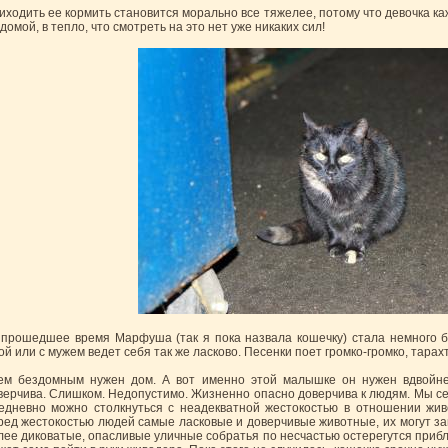
иходить ее кормить становится морально все тяжелее, потому что девочка каж
домой, в тепло, что смотреть на это нет уже никаких сил!
 прошедшее время Марфуша (так я пока назвала кошечку) стала немного бо
ой или с мужем ведет себя так же ласково. Песенки поет громко-громко, тарахт
ем бездомным нужен дом. А вот именно этой малышке он нужен вдвойне
верчива. Слишком. Недопустимо. Жизненно опасно доверчива к людям. Мы сей
едневно можно столкнуться с неадекватной жестокостью в отношении жи
ред жестокостью людей самые ласковые и доверчивые животные, их могут запр
лее диковатые, опасливые уличные собратья по несчастью остерегутся прибл