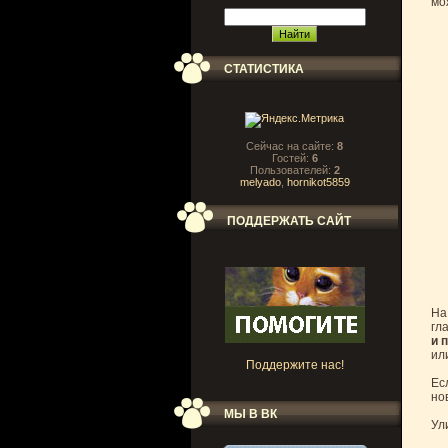
мо
СТАТИСТИКА
Сейчас на сайте:
8
Гостей:
6
Пользователей:
2
melyado
,
hornikot5859
ПОДДЕРЖАТЬ САЙТ
На
гл
и 
ил
Поддержите нас!
Ес
но
МЫ В ВК
Ул