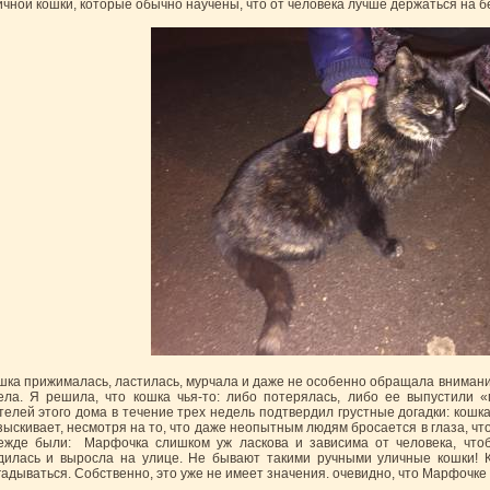
ичной кошки, которые обычно научены, что от человека лучше держаться на 
шка прижималась, ластилась, мурчала и даже не особенно обращала внимание
ела. Я решила, что кошка чья-то: либо потерялась, либо ее выпустили «
телей этого дома в течение трех недель подтвердил грустные догадки: кошк
зыскивает, несмотря на то, что даже неопытным людям бросается в глаза, что 
ежде были: Марфочка слишком уж ласкова и зависима от человека, что
дилась и выросла на улице. Не бывают такими ручными уличные кошки! К
гадываться. Собственно, это уже не имеет значения. очевидно, что Марфочке