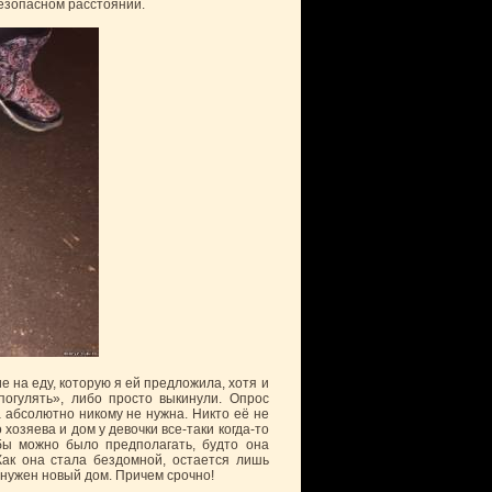
безопасном расстоянии.
 на еду, которую я ей предложила, хотя и
погулять», либо просто выкинули. Опрос
а абсолютно никому не нужна. Никто её не
хозяева и дом у девочки все-таки когда-то
бы можно было предполагать, будто она
ак она стала бездомной, остается лишь
 нужен новый дом. Причем срочно!