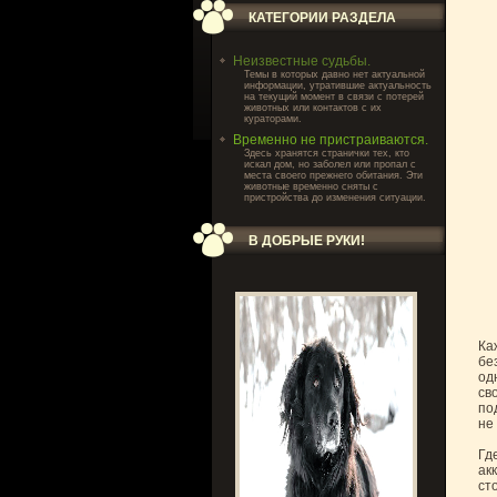
КАТЕГОРИИ РАЗДЕЛА
Неизвестные судьбы.
Темы в которых давно нет актуальной
информации, утратившие актуальность
на текущий момент в связи с потерей
животных или контактов с их
кураторами.
Временно не пристраиваются.
Здесь хранятся странички тех, кто
искал дом, но заболел или пропал с
места своего прежнего обитания. Эти
животные временно сняты с
пристройства до изменения ситуации.
В ДОБРЫЕ РУКИ!
Ка
бе
од
св
по
не
Гд
ак
ст