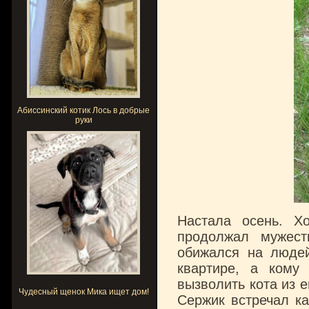
Абиссинский котик Лось в добрые
руки
Настала осень. Х
продолжал мужест
обижался на людей
квартире, а кому
вызволить кота из е
Чудесный щенок Мика ищет дом!
Сержик встречал ка