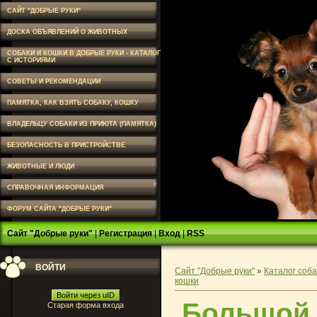
САЙТ "ДОБРЫЕ РУКИ"
ДОСКА ОБЪЯВЛЕНИЙ О ЖИВОТНЫХ
СОБАКИ И КОШКИ В ДОБРЫЕ РУКИ - КАТАЛОГ
С ИСТОРИЯМИ
СОВЕТЫ И РЕКОМЕНДАЦИИ
ПАМЯТКА, КАК ВЗЯТЬ СОБАКУ, КОШКУ
ВЛАДЕЛЬЦУ СОБАКИ ИЗ ПРИЮТА (ПАМЯТКА)
БЕЗОПАСНОСТЬ В ПРИСТРОЙСТВЕ
ЖИВОТНЫЕ И ЛЮДИ
СПРАВОЧНАЯ ИНФОРМАЦИЯ
ФОРУМ САЙТА "ДОБРЫЕ РУКИ"
Сайт "Добрые руки"
|
Регистрация
|
Вход
|
RSS
ВОЙТИ
Сайт "Добрые руки"
»
Каталог соба
кошки
Войти через uID
Большой 
Старая форма входа