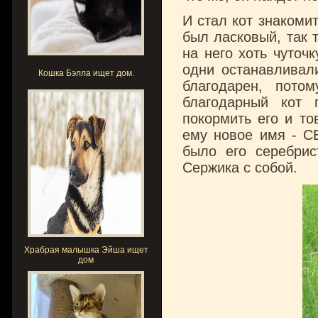
И стал кот знакоми
был ласковый, так 
на него хоть чуточ
одни останавливали
Кошка Бэлла ищет дом.
благодарен, пото
благодарный кот 
покормить его и т
ему новое имя - СЕ
было его серебрис
Сержика с собой.
Храбрая малышка Эйша ищет
дом