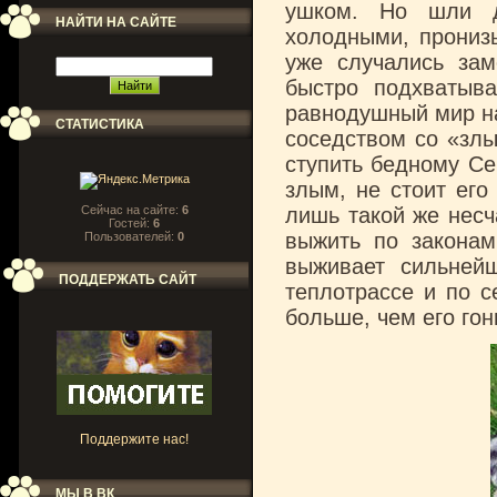
ушком. Но шли д
НАЙТИ НА САЙТЕ
холодными, прониз
уже случались зам
быстро подхватыв
равнодушный мир на
СТАТИСТИКА
соседством со «злы
ступить бедному Се
злым, не стоит его
Сейчас на сайте:
6
лишь такой же нес
Гостей:
6
выжить по законам
Пользователей:
0
выживает сильней
ПОДДЕРЖАТЬ САЙТ
теплотрассе и по с
больше, чем его гон
Поддержите нас!
МЫ В ВК