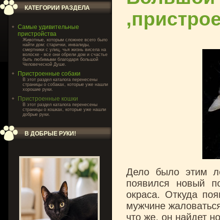
КАТЕГОРИИ РАЗДЕЛА
,пристрое
Самые удивительные
пристройства
Животные, которым сложнее всего было
найти дом: старички, инвалиды,
смертники с улиц, чья жизнь висела на
волоске - все они обрели дом и счастье
быть любимыми благодаря большой
Человеческой Душе.
Пристроенные собаки
В этот раздел каталога перенесены
страницы о собаках, которые уже нашли
хорошие руки.
Пристроенные кошки
В этот раздел каталога перенесены
страницы о кошках, которые уже нашли
добрые руки.
В ДОБРЫЕ РУКИ!
Дело было этим ле
появился новый п
окраса. Откуда поя
мужчине жаловаться
что же, он найдет н