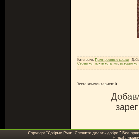
Категория
:
Пристроенные кошки
|
Доб
Серый кот
,
взять кота
,
кот
,
история кот
Всего комментариев
:
0
Добавл
зарег
Copyright "Добрые Руки. Спешите делать добро." Все пра
E-mail админи