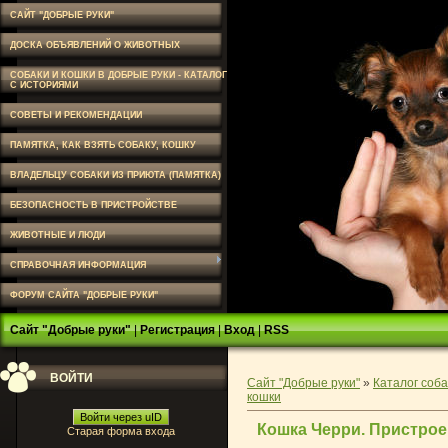
САЙТ "ДОБРЫЕ РУКИ"
ДОСКА ОБЪЯВЛЕНИЙ О ЖИВОТНЫХ
СОБАКИ И КОШКИ В ДОБРЫЕ РУКИ - КАТАЛОГ
С ИСТОРИЯМИ
СОВЕТЫ И РЕКОМЕНДАЦИИ
ПАМЯТКА, КАК ВЗЯТЬ СОБАКУ, КОШКУ
ВЛАДЕЛЬЦУ СОБАКИ ИЗ ПРИЮТА (ПАМЯТКА)
БЕЗОПАСНОСТЬ В ПРИСТРОЙСТВЕ
ЖИВОТНЫЕ И ЛЮДИ
СПРАВОЧНАЯ ИНФОРМАЦИЯ
ФОРУМ САЙТА "ДОБРЫЕ РУКИ"
Сайт "Добрые руки"
|
Регистрация
|
Вход
|
RSS
ВОЙТИ
Сайт "Добрые руки"
»
Каталог соба
кошки
Войти через uID
Кошка Черри. Пристрое
Старая форма входа