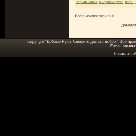
Черная кошка
,
в хорошие руки
,
взять
,
Всего комментариев
:
0
Добавля
Copyright "Добрые Руки. Спешите делать добро." Все пра
E-mail админи
Бесплатны