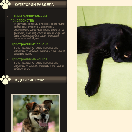
КАТЕГОРИИ РАЗДЕЛА
Самые удивительные
пристройства
Животные, которым сложнее всего было
найти дом: старички, инвалиды,
смертники с улиц, чья жизнь висела на
волоске - все они обрели дом и счастье
быть любимыми благодаря большой
Человеческой Душе.
Пристроенные собаки
В этот раздел каталога перенесены
страницы о собаках, которые уже нашли
хорошие руки.
Пристроенные кошки
В этот раздел каталога перенесены
страницы о кошках, которые уже нашли
добрые руки.
В ДОБРЫЕ РУКИ!