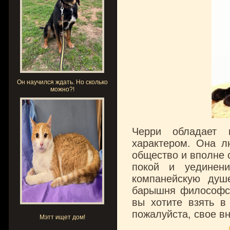
Он научился ждать. Но сколько
можно?!
Черри обладает 
характером. Она л
общество и вполне 
покой и уединен
компанейскую душ
барышня философско
вы хотите взять в
пожалуйста, свое в
Мэтт ищет дом!