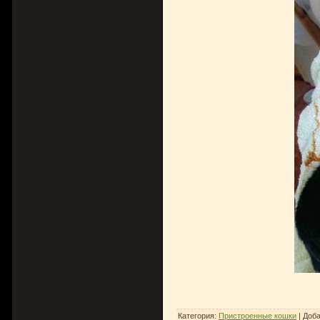
Категория
:
Пристроенные кошки
|
Доб