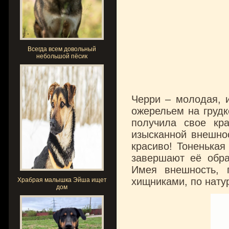
Всегда всем довольный
небольшой пёсик
Черри – молодая, 
ожерельем на грудк
получила свое кр
изысканной внешнос
красиво! Тоненькая
завершают её обра
Имея внешность, 
хищниками, по нату
Храбрая малышка Эйша ищет
дом