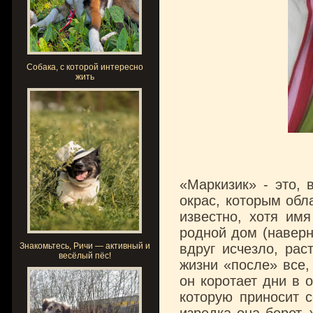
Собака, с которой интересно
жить
«Маркизик» - это, 
окрас, которым обла
известно, хотя им
родной дом (наверн
Знакомьтесь, Ричи — активный и
вдруг исчезло, рас
весёлый пёс!
жизни «после» все, 
он коротает дни в 
которую приносит 