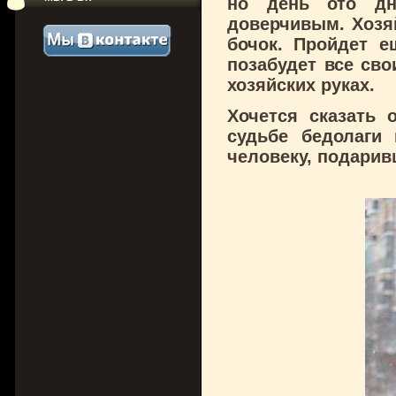
но день ото дн
доверчивым. Хозяй
бочок. Пройдет 
позабудет все св
хозяйских руках.
Хочется сказать 
судьбе бедолаги 
человеку, подарив