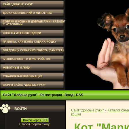
САЙТ "ДОБРЫЕ РУКИ"
ДОСКА ОБЪЯВЛЕНИЙ О ЖИВОТНЫХ
СОБАКИ И КОШКИ В ДОБРЫЕ РУКИ - КАТАЛОГ
С ИСТОРИЯМИ
СОВЕТЫ И РЕКОМЕНДАЦИИ
ПАМЯТКА, КАК ВЗЯТЬ СОБАКУ, КОШКУ
ВЛАДЕЛЬЦУ СОБАКИ ИЗ ПРИЮТА (ПАМЯТКА)
БЕЗОПАСНОСТЬ В ПРИСТРОЙСТВЕ
ЖИВОТНЫЕ И ЛЮДИ
СПРАВОЧНАЯ ИНФОРМАЦИЯ
ФОРУМ САЙТА "ДОБРЫЕ РУКИ"
Сайт "Добрые руки"
|
Регистрация
|
Вход
|
RSS
ВОЙТИ
Сайт "Добрые руки"
»
Каталог соба
кошки
Войти через uID
Кот "Марк
Старая форма входа