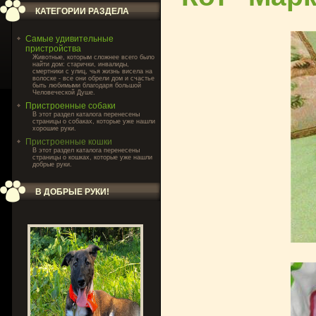
КАТЕГОРИИ РАЗДЕЛА
Самые удивительные
пристройства
Животные, которым сложнее всего было
найти дом: старички, инвалиды,
смертники с улиц, чья жизнь висела на
волоске - все они обрели дом и счастье
быть любимыми благодаря большой
Человеческой Душе.
Пристроенные собаки
В этот раздел каталога перенесены
страницы о собаках, которые уже нашли
хорошие руки.
Пристроенные кошки
В этот раздел каталога перенесены
страницы о кошках, которые уже нашли
добрые руки.
В ДОБРЫЕ РУКИ!