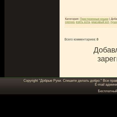
Категория
:
Пристроенные кошки
|
Доб
срочно
,
взять кота
,
красивый кот
,
пуши
Всего комментариев
:
0
Добавл
зарег
Copyright "Добрые Руки. Спешите делать добро." Все пра
E-mail админи
Бесплатны