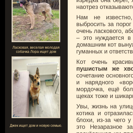
изредка она берет,
наотрез отказывают
Нам не известно,
выбросить за порог
очень ласкового, аб
– это нуждается в
домашним кот вынуж
Ласковая, веселая молодая
гуманных и ответст
собачка Лора ищет дом
Кот очень краси
пушистым же хво
сочетание основног
и нарядного «вор
мордочка, ещё бол
щеках тоже и шика
Увы, жизнь на улиц
котика и отразилас
блохи, из-за чего 
Джек ищет дом и новую семью.
это Незаразное за