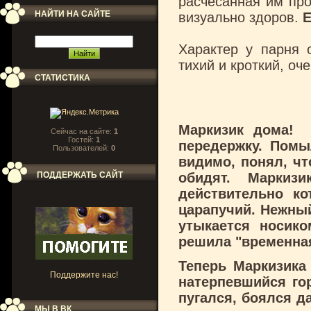
расчёсанная им про
НАЙТИ НА САЙТЕ
визуально здоров.
Е
Характер у парня 
тихий и кроткий, оч
СТАТИСТИКА
Маркизик дома! 
Сейчас на сайте:
1
Гостей:
1
передержку. Помы
Пользователей:
0
видимо, понял, что
ПОДДЕРЖАТЬ САЙТ
обидят. Маркиз
действительно ко
царапучий. Нежный 
утыкается носико
решила "временная
Теперь Маркизика
Поддержите нас!
натерпевшийся го
пугался, боялся д
МЫ В ВК