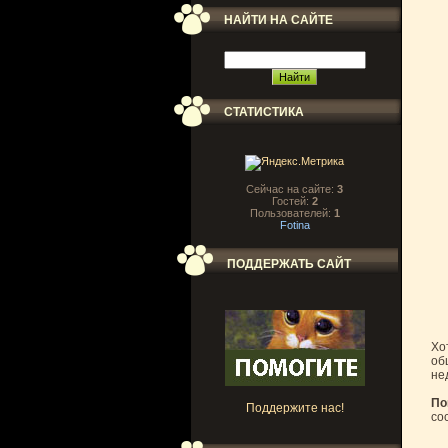
НАЙТИ НА САЙТЕ
СТАТИСТИКА
Сейчас на сайте:
3
Гостей:
2
Пользователей:
1
Fotina
ПОДДЕРЖАТЬ САЙТ
Хо
об
не
По
Поддержите нас!
со