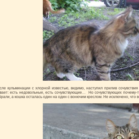
сле кульминации с хлорной известью, видимо, наступил прилив сочувствия 
вает: есть недовольные, есть сочувствующие… Но сочувствующих почему-то
брали, а кошка осталась один на один с вонючим креслом. Не исключено, что вс