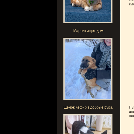
ск
кы
Марсик ищет дом
Щенок Кефир в добрые руки.
Пу
до
по