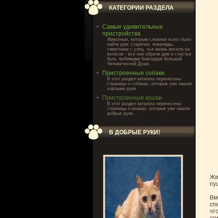
КАТЕГОРИИ РАЗДЕЛА
Самые удивительные
пристройства
Животные, которым сложнее всего было
найти дом: старички, инвалиды,
смертники с улиц, чья жизнь висела на
волоске - все они обрели дом и счастье
быть любимыми благодаря большой
Человеческой Душе.
Пристроенные собаки
В этот раздел каталога перенесены
страницы о собаках, которые уже нашли
хорошие руки.
Пристроенные кошки
В этот раздел каталога перенесены
страницы о кошках, которые уже нашли
добрые руки.
В ДОБРЫЕ РУКИ!
Жи
пу
Вм
сп
чт