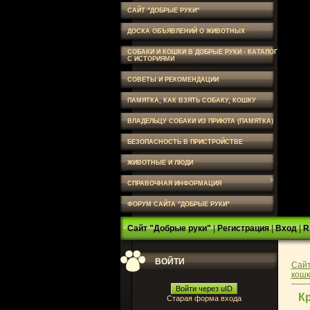
САЙТ "ДОБРЫЕ РУКИ"
ДОСКА ОБЪЯВЛЕНИЙ О ЖИВОТНЫХ
СОБАКИ И КОШКИ В ДОБРЫЕ РУКИ - КАТАЛОГ
С ИСТОРИЯМИ
СОВЕТЫ И РЕКОМЕНДАЦИИ
ПАМЯТКА, КАК ВЗЯТЬ СОБАКУ, КОШКУ
ВЛАДЕЛЬЦУ СОБАКИ ИЗ ПРИЮТА (ПАМЯТКА)
БЕЗОПАСНОСТЬ В ПРИСТРОЙСТВЕ
ЖИВОТНЫЕ И ЛЮДИ
СПРАВОЧНАЯ ИНФОРМАЦИЯ
ФОРУМ САЙТА "ДОБРЫЕ РУКИ"
Сайт "Добрые руки"
|
Регистрация
|
Вход
|
R
ВОЙТИ
Сайт
кошк
Войти через uID
К
Старая форма входа