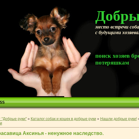
Добры
место встречи соба
с будущими хозяев
поиск хозяев 
потеряшкам
SS
 "Добрые руки"
»
Каталог собак и кошек в добрые руки
»
Нашли добрые руки!
и
расавица Аксинья - ненужное наследство.