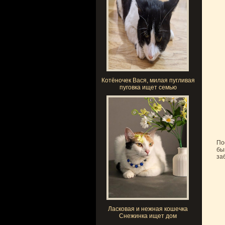
Котёночек Вася, милая пугливая
пуговка ищет семью
По
бы
за
Ласковая и нежная кошечка
Снежинка ищет дом