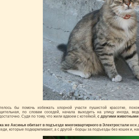
телось бы помочь избежать хлорной участи пушистой красотке, похо
щительная, по словам соседей, начала выходить на улицу иногда, в
достаточно. Судя по тому, что жили вдвоем с котейкой,
с другими животными 
ка же Аксинья обитает в подъезде многоквартирного в Электростали
меж д
седи, которые подкармливают, а с другой - борцы за подъезды без кошек и, на