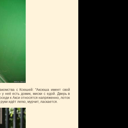
акомства с Ксюшей: "Аксюша имеет свой
у неё есть домик, миски с едой. Дверь в
оседи к Акси относятся напряженно, лоток
уки идёт легко, мурчит, ласкается.