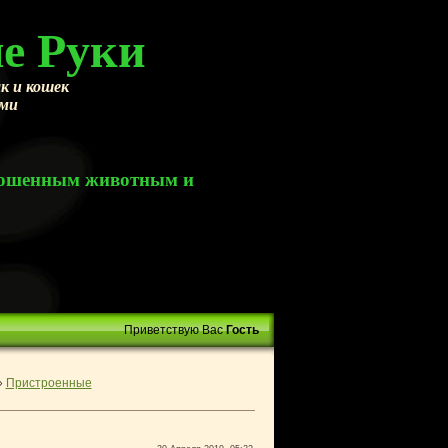
е Руки
к и кошек
ами
брошенным животным и
Приветствую Вас
Гость
»
Пристроенные