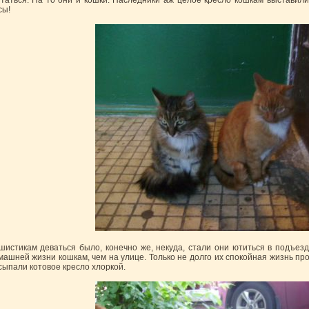
итаться. На то они и кошки. Наследники аж целое кресло кошкам выставили
сы!
шистикам деваться было, конечно же, некуда, стали они ютиться в подъез
машней жизни кошкам, чем на улице. Только не долго их спокойная жизнь п
сыпали котовое кресло хлоркой.