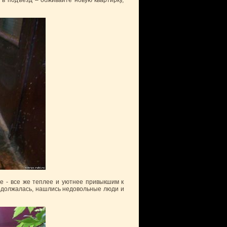
 в подъезд – обживайте новую квартирку,
де - все же теплее и уютнее привыкшим к
родолжалась, нашлись недовольные люди и