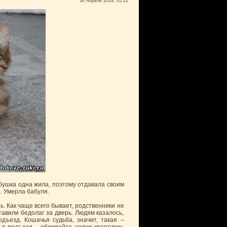
30 Апреля 2019, 05:22
абушка одна жила, поэтому отдавала своим
… Умерла бабуля.
. Как чаще всего бывает, родственники не
тавили бедолаг за дверь. Людям казалось,
одъезд. Кошачья судьба, значит, такая –