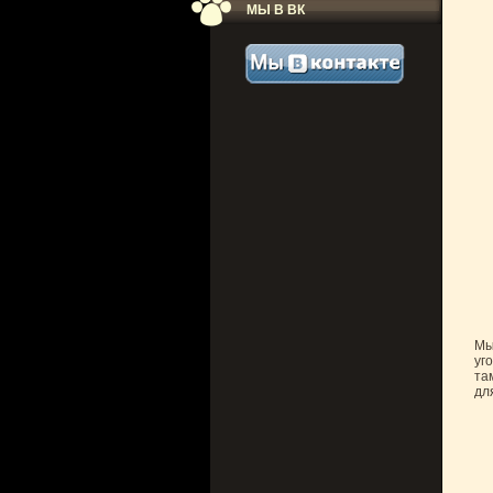
МЫ В ВК
Мы
уг
та
дл