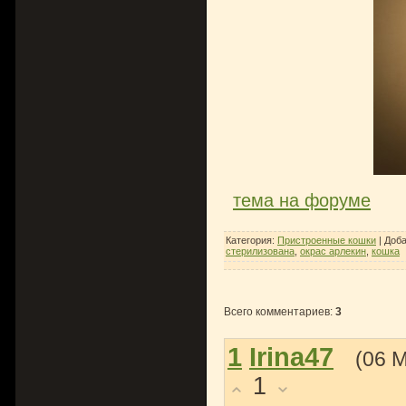
тема на форуме
Категория
:
Пристроенные кошки
|
Доб
стерилизована
,
окрас арлекин
,
кошка
Всего комментариев
:
3
1
Irina47
(06 
1