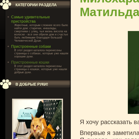
КАТЕГОРИИ РАЗДЕЛА
Матильда
Самые удивительные
пристройства
Животные, которым сложнее всего было
найти дом: старички, инвалиды,
смертники с улиц, чья жизнь висела на
волоске - все они обрели дом и счастье
быть любимыми благодаря большой
Человеческой Душе.
Пристроенные собаки
В этот раздел каталога перенесены
страницы о собаках, которые уже нашли
хорошие руки.
Пристроенные кошки
В этот раздел каталога перенесены
страницы о кошках, которые уже нашли
добрые руки.
В ДОБРЫЕ РУКИ!
Я хочу рассказать в
Впервые я заметила