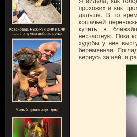
Я видела, как голо
прохожих и как про
дальше. В то вре
кошачьей переноски
купить в ближай
Краснодар. Рыжику с ВИК и ВЛК
срочно нужны добрые ручки
несчастную. Пока к
худобы у нее выст
беременная. Поглад
вернусь за ней, я р
Милый щенок ищет дом!