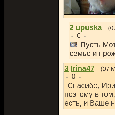
2
upuska
(0
0
Пусть Мот
семье и прож
3
Irina47
(07 
0
Спасибо, Ири
поэтому в том
есть, и Ваше 