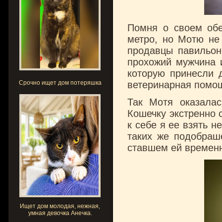
Помня о своем об
метро, но Мотю не
продавцы павильон
прохожий мужчина и
которую принесли д
Срочно ищет дом потеряшка
ветеринарная помо
Так Мотя оказалас
Кошечку экстренно 
к себе я ее взять н
таких же подобраш
ставшем ей времен
Ищет дом молодая, нежная,
умная девочка Анечка.