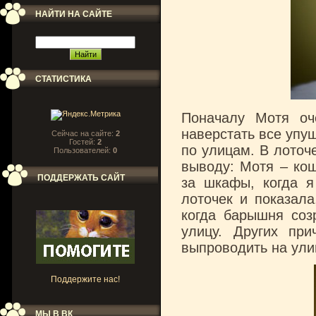
НАЙТИ НА САЙТЕ
СТАТИСТИКА
Поначалу Мотя оч
наверстать все упу
Сейчас на сайте:
2
Гостей:
2
по улицам. В лоточ
Пользователей:
0
выводу: Мотя – ко
ПОДДЕРЖАТЬ САЙТ
за шкафы, когда я
лоточек и показала
когда барышня соз
улицу. Других пр
выпроводить на улиц
Поддержите нас!
МЫ В ВК