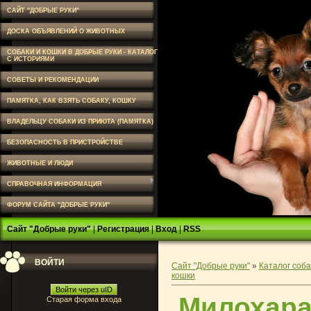
САЙТ "ДОБРЫЕ РУКИ"
ДОСКА ОБЪЯВЛЕНИЙ О ЖИВОТНЫХ
СОБАКИ И КОШКИ В ДОБРЫЕ РУКИ - КАТАЛОГ
С ИСТОРИЯМИ
СОВЕТЫ И РЕКОМЕНДАЦИИ
ПАМЯТКА, КАК ВЗЯТЬ СОБАКУ, КОШКУ
ВЛАДЕЛЬЦУ СОБАКИ ИЗ ПРИЮТА (ПАМЯТКА)
БЕЗОПАСНОСТЬ В ПРИСТРОЙСТВЕ
ЖИВОТНЫЕ И ЛЮДИ
СПРАВОЧНАЯ ИНФОРМАЦИЯ
ФОРУМ САЙТА "ДОБРЫЕ РУКИ"
Сайт "Добрые руки"
|
Регистрация
|
Вход
|
RSS
ВОЙТИ
Сайт "Добрые руки"
»
Каталог соба
кошки
Войти через uID
Милохара
Старая форма входа