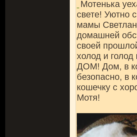
Мотенька уех
свете! Уютно 
мамы Светлан
домашней обст
своей прошлой 
холод и голод 
ДОМ! Дом, в к
безопасно, в 
кошечку с хор
Мотя!