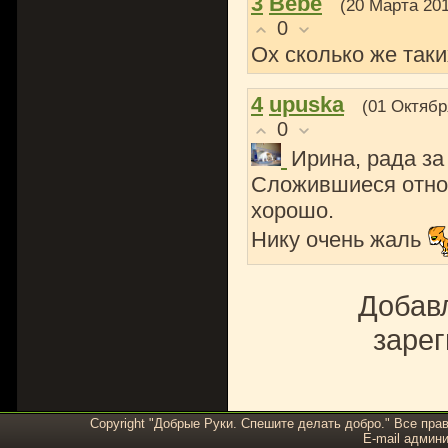
3
Bebe
(20 Марта 201
0
Ох сколько же таки
4
upuska
(01 Октябр
0
Ирина, рада за
Сложившиеся отнош
хорошо.
Нику очень жаль
Добавл
зарег
Copyright "Добрые Руки. Спешите делать добро." Все пра
E-mail админи