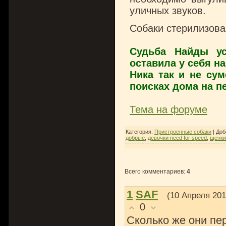
уличных звуков.
Собаки стерилизова
Судьба Найды ус
оставила у себя н
Ника так и не су
поисках дома на п
Тема на форуме
Категория
:
Пристроенные собаки
|
Доб
добрые
,
девочки need for speed
,
щенки
Всего комментариев
:
4
1
SAF
(10 Апреля 201
0
Сколько же они пе