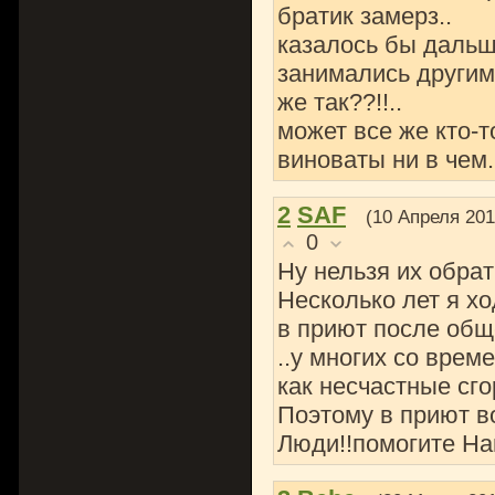
братик замерз..
казалось бы дальше
занимались другим
же так??!!..
может все же кто-т
виноваты ни в чем.
2
SAF
(10 Апреля 201
0
Ну нельзя их обрат
Несколько лет я х
в приют после общ
..у многих со врем
как несчастные сго
Поэтому в приют в
Люди!!помогите Най