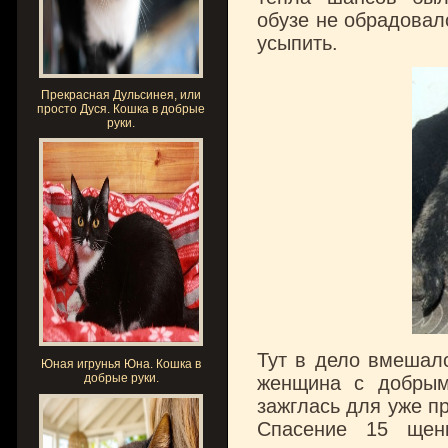
обузе не обрадовало
усыпить.
Прекрасная Дульсинея, или
просто Дуся. Кошка в добрые
руки.
Тут в дело вмешалс
Юная игрунья Юна. Кошка в
добрые руки.
женщина с добрым
зажглась для уже п
Спасение 15 щен