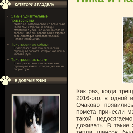
КАТЕГОРИИ РАЗДЕЛА
Самые удивительные
пристройства
Животные, которым сложнее всего было
найти дом: старички, инвалиды,
смертники с улиц, чья жизнь висела на
волоске - все они обрели дом и счастье
быть любимыми благодаря большой
Человеческой Душе.
Пристроенные собаки
В этот раздел каталога перенесены
страницы о собаках, которые уже нашли
хорошие руки.
Пристроенные кошки
В этот раздел каталога перенесены
страницы о кошках, которые уже нашли
добрые руки.
В ДОБРЫЕ РУКИ!
Как раз, когда тре
2016-ого, в одной 
Очаково появилис
помета принесли ма
такой недосягае
доживать. В такие 
тепла шансов был