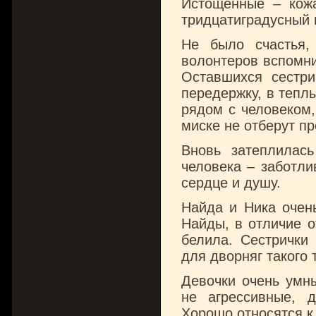
Истощенные – кожа
тридцатиградусный 
Не было счастья,
волонтеров вспомни
Оставшихся сестр
передержку, в тепл
рядом с человеком,
миске не отберут пр
Вновь затеплилась
человека – заботли
сердце и душу.
Найда и Ника очень
Найды, в отличие о
белила. Сестрички
для дворняг такого т
Девочки очень умны
не агрессивные, 
Хорошо относятся к