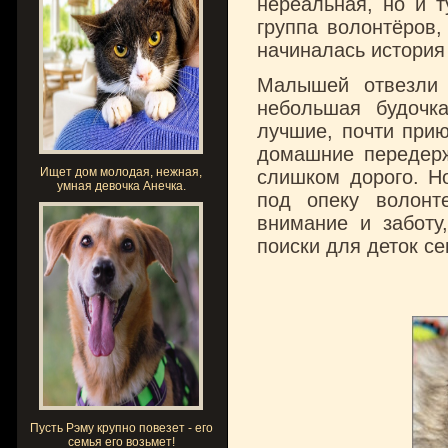
нереальная, но и 
группа волонтёров,
начиналась история
Малышей отвезли 
небольшая будочк
лучшие, почти прию
домашние передерж
Ищет дом молодая, нежная,
слишком дорого. Н
умная девочка Анечка.
под опеку волонт
внимание и заботу
поиски для деток се
Пусть Рэму крупно повезет - его
семья его возьмет!