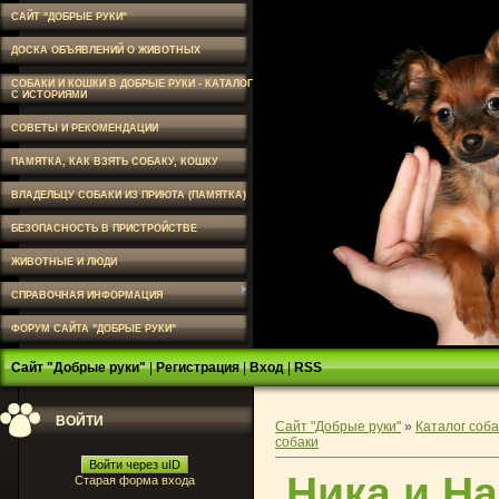
САЙТ "ДОБРЫЕ РУКИ"
ДОСКА ОБЪЯВЛЕНИЙ О ЖИВОТНЫХ
СОБАКИ И КОШКИ В ДОБРЫЕ РУКИ - КАТАЛОГ
С ИСТОРИЯМИ
СОВЕТЫ И РЕКОМЕНДАЦИИ
ПАМЯТКА, КАК ВЗЯТЬ СОБАКУ, КОШКУ
ВЛАДЕЛЬЦУ СОБАКИ ИЗ ПРИЮТА (ПАМЯТКА)
БЕЗОПАСНОСТЬ В ПРИСТРОЙСТВЕ
ЖИВОТНЫЕ И ЛЮДИ
СПРАВОЧНАЯ ИНФОРМАЦИЯ
ФОРУМ САЙТА "ДОБРЫЕ РУКИ"
Сайт "Добрые руки"
|
Регистрация
|
Вход
|
RSS
ВОЙТИ
Сайт "Добрые руки"
»
Каталог соба
собаки
Войти через uID
Ника и Н
Старая форма входа