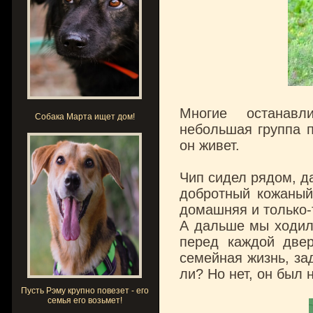
Многие останавл
Собака Марта ищет дом!
небольшая группа 
он живет.
Чип сидел рядом, д
добротный кожаный
домашняя и только-
А дальше мы ходили
перед каждой двер
семейная жизнь, за
ли? Но нет, он был н
Пусть Рэму крупно повезет - его
семья его возьмет!