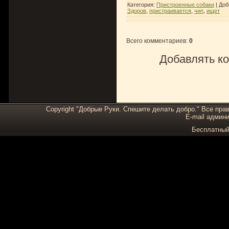
Категория
:
Пристроенные собаки
|
Доб
Здоров
,
пристраивается
,
чип
,
ищет
Всего комментариев
:
0
Добавлять ко
Copyright "Добрые Руки. Спешите делать добро." Все пра
E-mail админи
Бесплатны