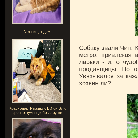
Мэтт ищет дом!
Собаку звали Чип. 
метро, привлекая 
ларьки - и, о чудо
продавщицы. Но о
Увязывался за каж
хозяин ли?
Краснодар. Рыжику с ВИК и ВЛК
срочно нужны добрые ручки