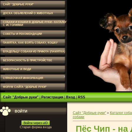
САЙТ "ДОБРЫЕ РУКИ"
ДОСКА ОБЪЯВЛЕНИЙ О ЖИВОТНЫХ
СОБАКИ И КОШКИ В ДОБРЫЕ РУКИ - КАТАЛОГ
С ИСТОРИЯМИ
СОВЕТЫ И РЕКОМЕНДАЦИИ
ПАМЯТКА, КАК ВЗЯТЬ СОБАКУ, КОШКУ
ВЛАДЕЛЬЦУ СОБАКИ ИЗ ПРИЮТА (ПАМЯТКА)
БЕЗОПАСНОСТЬ В ПРИСТРОЙСТВЕ
ЖИВОТНЫЕ И ЛЮДИ
СПРАВОЧНАЯ ИНФОРМАЦИЯ
ФОРУМ САЙТА "ДОБРЫЕ РУКИ"
Сайт "Добрые руки"
|
Регистрация
|
Вход
|
RSS
ВОЙТИ
Сайт "Добрые руки"
»
Каталог соба
собаки
Войти через uID
Пёс Чип - на
Старая форма входа