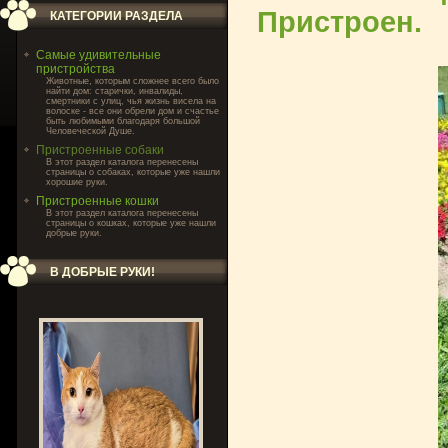
Пристроен.
КАТЕГОРИИ РАЗДЕЛА
Самые удивительные
пристройства
Животные, которым сложнее всего было
найти дом: старички, инвалиды,
смертники с улиц, чья жизнь висела на
волоске - все они обрели дом и счастье
быть любимыми благодаря большой
Человеческой Душе.
Пристроенные собаки
В этот раздел каталога перенесены
страницы о собаках, которые уже нашли
хорошие руки.
Пристроенные кошки
В этот раздел каталога перенесены
страницы о кошках, которые уже нашли
добрые руки.
В ДОБРЫЕ РУКИ!