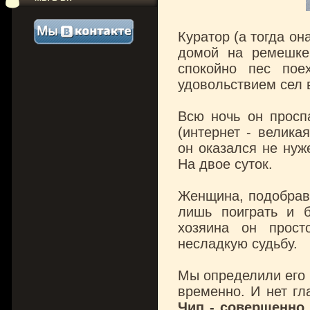
Куратор (а тогда он
домой на ремешке
спокойно пес пое
удовольствием сел 
Всю ночь он просп
(интернет - велика
он оказался не нуже
На двое суток.
Женщина, подобравш
лишь поиграть и б
хозяина он прост
несладкую судьбу.
Мы определили его н
временно. И нет гл
Чип - совершенно