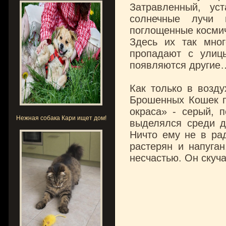
Затравленный, ус
солнечные лучи 
поглощенные космич
Здесь их так мног
пропадают с улицы
появляются другие
Как только в возду
Брошенных Кошек п
окраса» - серый, п
Нежная собака Кари ищет дом!
выделялся среди д
Ничто ему не в рад
растерян и напуган
несчастью. Он скуча