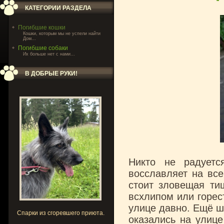
КАТЕГОРИИ РАЗДЕЛА
Погибшие кошки
Кошки, которым мы не успели найти
Дом...
Погибшие собаки
Их больше нет с нами...
В ДОБРЫЕ РУКИ!
Никто не радует
восславляет на вс
стоит зловещая ти
всхлипом или горес
улице давно. Ещё ш
Спарки из сгоревшего приюта.
оказались на улице