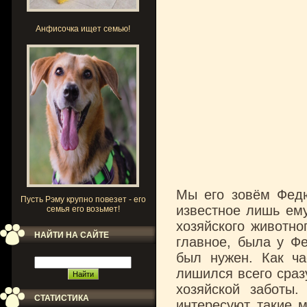
Анфисочка ищет семью!
Мы его зовём Федю
Пусть Рэму крупно повезет - его
известное лишь ему
семья его возьмет!
хозяйского животно
НАЙТИ НА САЙТЕ
главное, была у Фе
был нужен. Как ча
лишился всего сразу
хозяйской заботы
СТАТИСТИКА
интересуют такие 