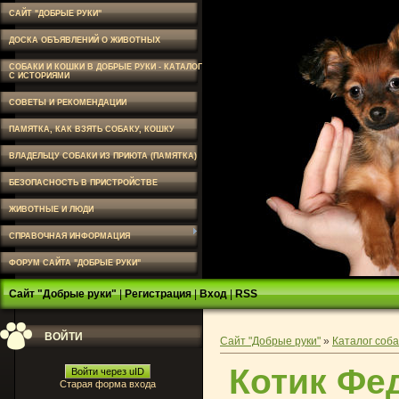
САЙТ "ДОБРЫЕ РУКИ"
ДОСКА ОБЪЯВЛЕНИЙ О ЖИВОТНЫХ
СОБАКИ И КОШКИ В ДОБРЫЕ РУКИ - КАТАЛОГ
С ИСТОРИЯМИ
СОВЕТЫ И РЕКОМЕНДАЦИИ
ПАМЯТКА, КАК ВЗЯТЬ СОБАКУ, КОШКУ
ВЛАДЕЛЬЦУ СОБАКИ ИЗ ПРИЮТА (ПАМЯТКА)
БЕЗОПАСНОСТЬ В ПРИСТРОЙСТВЕ
ЖИВОТНЫЕ И ЛЮДИ
СПРАВОЧНАЯ ИНФОРМАЦИЯ
ФОРУМ САЙТА "ДОБРЫЕ РУКИ"
Сайт "Добрые руки"
|
Регистрация
|
Вход
|
RSS
ВОЙТИ
Сайт "Добрые руки"
»
Каталог соба
Котик Фед
Войти через uID
Старая форма входа