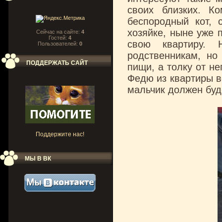
своих близких. К
беспородный кот, 
хозяйке, ныне уже 
Сейчас на сайте:
4
Гостей:
4
свою квартиру. 
Пользователей:
0
родственникам, но
ПОДДЕРЖАТЬ САЙТ
пищи, а толку от не
Федю из квартиры в
мальчик должен буд
Поддержите нас!
МЫ В ВК