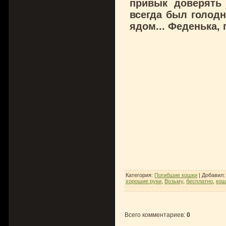
привык доверять
всегда был голод
ядом... Феденька, 
Категория
:
Погибшие кошки
|
Добавил
хорошие руки
,
Возьму
,
бесплатно
,
кош
Всего комментариев
:
0