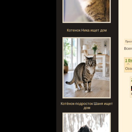
Котенок Ника ищет дом
Прос
Всег
1
B
Озз
Котёнок-подросток Шаня ищет
дом