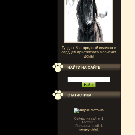
Гулдан: благородный великан с
сердцем аристократа в поисках
дома!
НАЙТИ НА САЙТЕ
СТАТИСТИКА
Сейчас на сайте:
2
Гостей:
1
Пользователей:
1
sergey-dela1