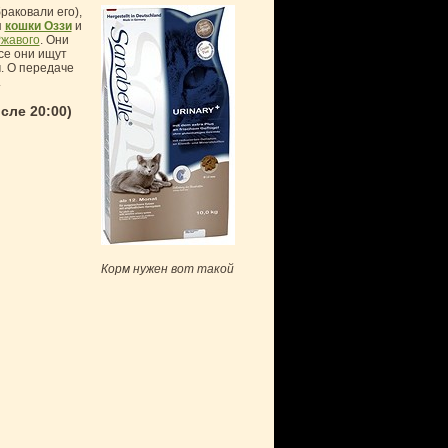
раковали его),
я
кошки Оззи
и
жавого
. Они
се они ищут
. О передаче
.
сле 20:00)
Корм нужен вот такой