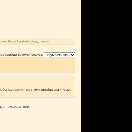
отики
,
Bosch Sanabelle Urinary
,
помочь
ок вывода комментариев:
ь обследования, поэтому профилактически
ные пользователи.