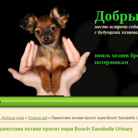
Добры
место встречи соба
с будущими хозяев
поиск хозяев 
потеряшкам
S
 Добрые руки
»
Помоги им!
» Приютские котики просят корм Bosch Sanabelle U
риютские котики просят корм Bosch Sanabelle Urinary