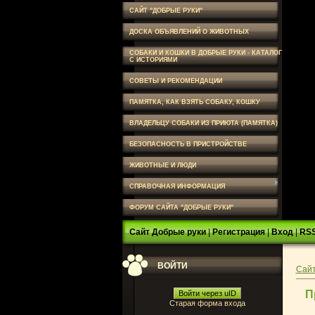
САЙТ "ДОБРЫЕ РУКИ"
ДОСКА ОБЪЯВЛЕНИЙ О ЖИВОТНЫХ
СОБАКИ И КОШКИ В ДОБРЫЕ РУКИ - КАТАЛОГ
С ИСТОРИЯМИ
СОВЕТЫ И РЕКОМЕНДАЦИИ
ПАМЯТКА, КАК ВЗЯТЬ СОБАКУ, КОШКУ
ВЛАДЕЛЬЦУ СОБАКИ ИЗ ПРИЮТА (ПАМЯТКА)
БЕЗОПАСНОСТЬ В ПРИСТРОЙСТВЕ
ЖИВОТНЫЕ И ЛЮДИ
СПРАВОЧНАЯ ИНФОРМАЦИЯ
ФОРУМ САЙТА "ДОБРЫЕ РУКИ"
Сайт Добрые руки
|
Регистрация
|
Вход
|
RS
ВОЙТИ
Сайт
П
Войти через uID
Старая форма входа