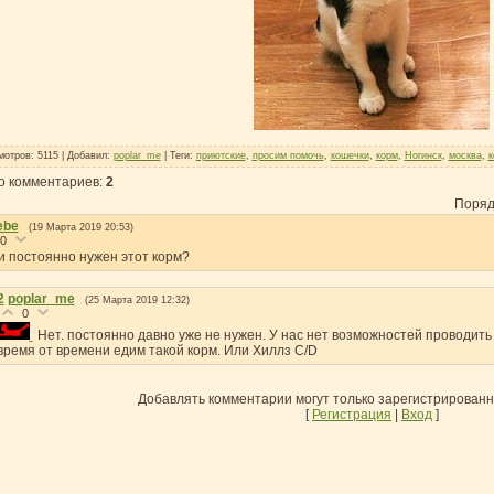
мотров
: 5115 |
Добавил
:
poplar_me
|
Теги
:
приютские
,
просим помочь
,
кошечки
,
корм
,
Ногинск
,
москва
,
к
о комментариев
:
2
Поряд
ebe
(19 Марта 2019 20:53)
0
и постоянно нужен этот корм?
2
poplar_me
(25 Марта 2019 12:32)
0
Нет. постоянно давно уже не нужен. У нас нет возможностей проводит
время от времени едим такой корм. Или Хиллз C/D
Добавлять комментарии могут только зарегистрирован
[
Регистрация
|
Вход
]