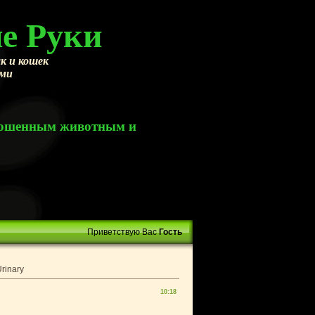
е Руки
к и кошек
ами
брошенным животным и
Приветствую Вас
Гость
rinary
10:18