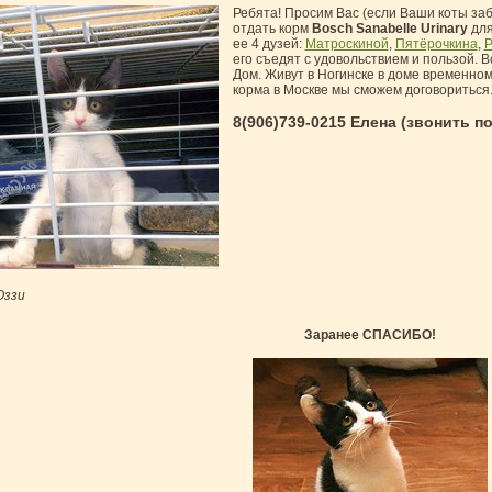
Ребята! Просим Вас (если Ваши коты заб
отдать корм
Bosch Sanabelle Urinary
дл
ее 4 дузей:
Матроскиной
,
Пятёрочкина
,
Р
его съедят с удовольствием и пользой. В
Дом. Живут в Ногинске в доме временном
корма в Москве мы сможем договориться
8(906)739-0215 Елена (звонить по
ззи
Заранее СПАСИБО!