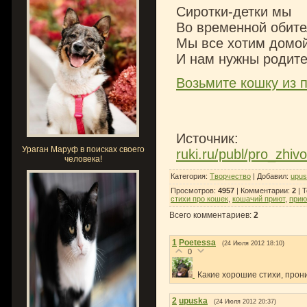
Cиротки-детки мы
Во временной обите
Мы все хотим домой
И нам нужны родите
Возьмите кошку из 
Источник
Ураган Маруф в поисках своего
ruki.ru/publ/pro_zhiv
человека!
Категория
:
Творчество
|
Добавил
:
upus
Просмотров
:
4957
|
Комментарии
:
2
|
Т
стихи про кошек
,
кошачий приют
,
прию
Всего комментариев
:
2
1
Poetessa
(24 Июля 2012 18:10)
0
Какие хорошие стихи, проник
2
upuska
(24 Июля 2012 20:37)