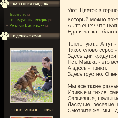
КАТЕГОРИИ РАЗДЕЛА
Уют. Цветок в горшо
Творчество
[6]
Который можно поже
Непридуманные истории
[31]
А что еще? Что нуж
Монологи Мысли вслух
[2]
Еда и ласка - благо
В ДОБРЫЕ РУКИ!
Тепло, уют... А тут -
Такое слово серое -
Здесь дни крадутся
Нет. Мышка - это ве
А здесь - приют.
Здесь грустно. Очен
Мы все такие разные
Иривые и тихие, см
Серьезные, шальные
Ласкучие, веселые, 
Смотрите же, мы - 
Лесечка-Алекса ищет семью