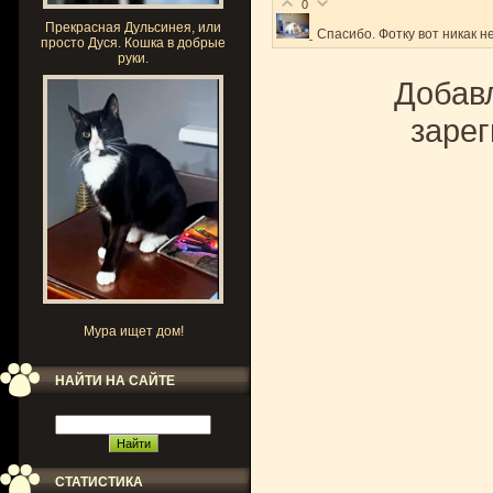
0
Прекрасная Дульсинея, или
Спасибо. Фотку вот никак не
просто Дуся. Кошка в добрые
руки.
Добавл
зарег
Мура ищет дом!
НАЙТИ НА САЙТЕ
СТАТИСТИКА