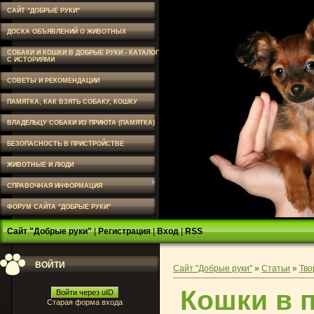
САЙТ "ДОБРЫЕ РУКИ"
ДОСКА ОБЪЯВЛЕНИЙ О ЖИВОТНЫХ
СОБАКИ И КОШКИ В ДОБРЫЕ РУКИ - КАТАЛОГ
С ИСТОРИЯМИ
СОВЕТЫ И РЕКОМЕНДАЦИИ
ПАМЯТКА, КАК ВЗЯТЬ СОБАКУ, КОШКУ
ВЛАДЕЛЬЦУ СОБАКИ ИЗ ПРИЮТА (ПАМЯТКА)
БЕЗОПАСНОСТЬ В ПРИСТРОЙСТВЕ
ЖИВОТНЫЕ И ЛЮДИ
СПРАВОЧНАЯ ИНФОРМАЦИЯ
ФОРУМ САЙТА "ДОБРЫЕ РУКИ"
Сайт "Добрые руки"
|
Регистрация
|
Вход
|
RSS
ВОЙТИ
Сайт "Добрые руки"
»
Статьи
»
Тво
Кошки в 
Войти через uID
Старая форма входа