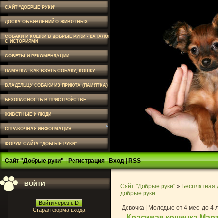
САЙТ "ДОБРЫЕ РУКИ"
ДОСКА ОБЪЯВЛЕНИЙ О ЖИВОТНЫХ
СОБАКИ И КОШКИ В ДОБРЫЕ РУКИ - КАТАЛОГ
С ИСТОРИЯМИ
СОВЕТЫ И РЕКОМЕНДАЦИИ
ПАМЯТКА, КАК ВЗЯТЬ СОБАКУ, КОШКУ
ВЛАДЕЛЬЦУ СОБАКИ ИЗ ПРИЮТА (ПАМЯТКА)
БЕЗОПАСНОСТЬ В ПРИСТРОЙСТВЕ
ЖИВОТНЫЕ И ЛЮДИ
СПРАВОЧНАЯ ИНФОРМАЦИЯ
ФОРУМ САЙТА "ДОБРЫЕ РУКИ"
Сайт "Добрые руки"
|
Регистрация
|
Вход
|
RSS
ВОЙТИ
Сайт "Добрые руки"
»
Бесплатная 
добрые руки.
Войти через uID
Девочка | Молодые от 4 мес. до 4 
Старая форма входа
Красивая кошечка Марта