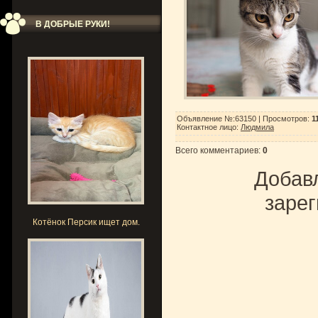
В ДОБРЫЕ РУКИ!
Объявление №:63150 |
Просмотров
:
1
Контактное лицо
:
Людмила
Всего комментариев
:
0
Добавл
зарег
Котёнок Персик ищет дом.