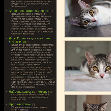
крошечные котята в мега-приютах остро
нуждаются в максимально быстром
"усыновлении".
Брошенная старость. Кошки.
[8]
Возрастные кошки, оставшиеся
брошенными и никому ненужными на
старости лет. Кошки старше 8 лет.
Самая страшная штука в жизни - не
старость, а брошенная старость. Их
забирают в семью крайне редко,
жалеют себя: а вдруг она завтра умрёт?
А они зачастую живут ещё долгие годы.
Одинокие. Ненужные.
Дичь. Кошки не для всех и не
для каждого.
[9]
Кошки для особых знатоков, любителей
и ценителей кошачей независимости.
Для супер-людей, уверенных в своих
силах и силе своей любви к котикам,
которые готовы побороться за доверие
своего нового питомца, добиться его
признания и любви или способные
сердечно принять его таким, какой он
есть. Кошки с проблемами
социализации, недоверием к людям,
просто неконтактные интроверты и те,
которые независимы и "сами по себе".
Мало, кто знает, что наравне с
инвалидами и старичками "ДИЧЬ" -
самые труднопристраиваемые кошки и У
НИХ МЕНЬШЕ ВСЕГО ШАНСОВ НАЙТИ
ДОМ. Готовы взять такую кошку? Они в
Вас очень нуждаются!
Найдена кошка, кот, котенок.
[17]
Объявления о найденных кошках и
котах, которые, предположительно
имеют хозяев.
Пропала кошка.
[0]
Объявления о потерянных кошках,
котах и котятах.