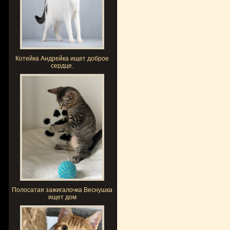
Котейка Андрейка ищет доброе
сердце.
Полосатая зажигалочка Веснушка
ищет дом