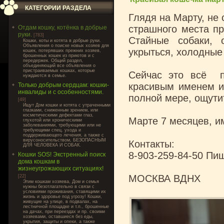
КАТЕГОРИИ РАЗДЕЛА
Глядя на Марту, не
страшного места пр
Отдам кошку, котёнка в добрые
руки.
[783]
Стайные собаки, 
Кошки, коты и котята в добрые руки.
Объявления о поиске новых хозяев для
укрыться, холодные
кошек, потерявших прежних хозяев,
брошенных кошек из приютов и с
передержек. Общий раздел,
объединяющий все объявления о
пристраиваемых кошках, которые
Сейчас это всё п
нуждаются в семье.
красивым именем и
Только добрым сердцам: кошки-
инвалиды и с особенностями.
полной мере, ощути
[49]
Ищут Дом кошки и котята с утраченными
глазками, сниженным зрением, или
косметическими дефектами глаз,
Марте 7 месяцев, им
глухотой или хроническими
заболеваниями, требующими или не
требующими спец. ухода и
поддерживающего лечения, а также с
вирусоносительством, БЕЗОПАСНЫМ
Контакты:
ДЛЯ ЧЕЛОВЕКА И СОБАК.
8-903-259-84-50 Пи
Кошки SOS! Экстренный поиск
дома кошкам в
жизнеугрожающих ситуациях!
МОСКВА ВДНХ
[22]
Этим кошкам хозяева, Дом и семья
нужны безотлагательно в связи с
условиями проживания, ставящими их
жизнь и здоровье под угрозу! Кошки,
живущие на улице, в подвалах, на
лестничной площадке и т.п., брошенные
на дачах, при переездах и пр. своими
хозяевами, оставшиеся без еды,
укрытия, защиты и опеки, а также