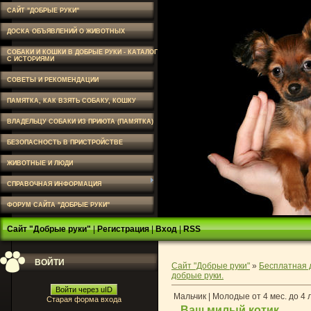
САЙТ "ДОБРЫЕ РУКИ"
ДОСКА ОБЪЯВЛЕНИЙ О ЖИВОТНЫХ
СОБАКИ И КОШКИ В ДОБРЫЕ РУКИ - КАТАЛОГ
С ИСТОРИЯМИ
СОВЕТЫ И РЕКОМЕНДАЦИИ
ПАМЯТКА, КАК ВЗЯТЬ СОБАКУ, КОШКУ
ВЛАДЕЛЬЦУ СОБАКИ ИЗ ПРИЮТА (ПАМЯТКА)
БЕЗОПАСНОСТЬ В ПРИСТРОЙСТВЕ
ЖИВОТНЫЕ И ЛЮДИ
СПРАВОЧНАЯ ИНФОРМАЦИЯ
ФОРУМ САЙТА "ДОБРЫЕ РУКИ"
Сайт "Добрые руки"
|
Регистрация
|
Вход
|
RSS
ВОЙТИ
Сайт "Добрые руки"
»
Бесплатная 
добрые руки.
Войти через uID
Мальчик | Молодые от 4 мес. до 4 
Старая форма входа
Ваш милый котик