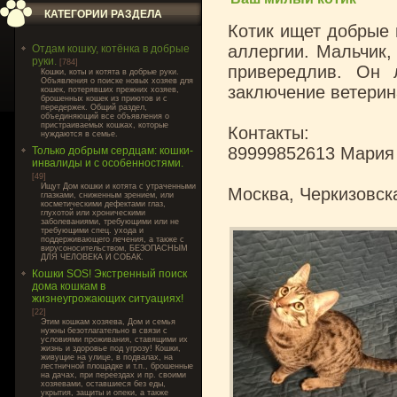
КАТЕГОРИИ РАЗДЕЛА
Котик ищет добрые 
аллергии. Мальчик, 
Отдам кошку, котёнка в добрые
руки.
[784]
привередлив. Он 
Кошки, коты и котята в добрые руки.
Объявления о поиске новых хозяев для
заключение ветерин
кошек, потерявших прежних хозяев,
брошенных кошек из приютов и с
передержек. Общий раздел,
объединяющий все объявления о
пристраиваемых кошках, которые
Контакты:
нуждаются в семье.
89999852613 Мария
Только добрым сердцам: кошки-
инвалиды и с особенностями.
[49]
Ищут Дом кошки и котята с утраченными
Москва, Черкизовск
глазками, сниженным зрением, или
косметическими дефектами глаз,
глухотой или хроническими
заболеваниями, требующими или не
требующими спец. ухода и
поддерживающего лечения, а также с
вирусоносительством, БЕЗОПАСНЫМ
ДЛЯ ЧЕЛОВЕКА И СОБАК.
Кошки SOS! Экстренный поиск
дома кошкам в
жизнеугрожающих ситуациях!
[22]
Этим кошкам хозяева, Дом и семья
нужны безотлагательно в связи с
условиями проживания, ставящими их
жизнь и здоровье под угрозу! Кошки,
живущие на улице, в подвалах, на
лестничной площадке и т.п., брошенные
на дачах, при переездах и пр. своими
хозяевами, оставшиеся без еды,
укрытия, защиты и опеки, а также