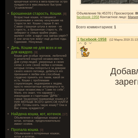
крошечные котята в мега-приютах остро
нуждаются в максимально быстром
"усыновлении".
Брошенная старость. Кошки.
Объявление №:45370 |
Просмотров
:
8
[8]
facebook-1958
Контактное лицо
:
Мария
Возрастные кошки, оставшиеся
брошенными и никому ненужными на
старости лет. Кошки старше 8 лет.
Самая страшная штука в жизни - не
Всего комментариев
:
1
старость, а брошенная старость. Их
забирают в семью крайне редко,
жалеют себя: а вдруг она завтра умрёт?
А они зачастую живут ещё долгие годы.
1
facebook-1958
(12 Марта 2019 21:13
Одинокие. Ненужные.
0
Дичь. Кошки не для всех и не
для каждого.
[9]
Кошки для особых знатоков, любителей
и ценителей кошачей независимости.
Для супер-людей, уверенных в своих
силах и силе своей любви к котикам,
Добавл
которые готовы побороться за доверие
своего нового питомца, добиться его
признания и любви или способные
сердечно принять его таким, какой он
зарег
есть. Кошки с проблемами
социализации, недоверием к людям,
просто неконтактные интроверты и те,
которые независимы и "сами по себе".
Мало, кто знает, что наравне с
инвалидами и старичками "ДИЧЬ" -
самые труднопристраиваемые кошки и У
НИХ МЕНЬШЕ ВСЕГО ШАНСОВ НАЙТИ
ДОМ. Готовы взять такую кошку? Они в
Вас очень нуждаются!
Найдена кошка, кот, котенок.
[17]
Объявления о найденных кошках и
котах, которые, предположительно
имеют хозяев.
Пропала кошка.
[0]
Объявления о потерянных кошках,
котах и котятах.