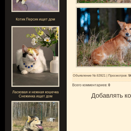
Котик Персик ищет дом
Объявление №:63921 |
Просмотров
:
5
Всего комментариев
:
0
Ласковая и нежная кошечка
Добавлять ко
Снежинка ищет дом