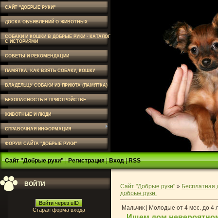
САЙТ "ДОБРЫЕ РУКИ"
ДОСКА ОБЪЯВЛЕНИЙ О ЖИВОТНЫХ
СОБАКИ И КОШКИ В ДОБРЫЕ РУКИ - КАТАЛОГ
С ИСТОРИЯМИ
СОВЕТЫ И РЕКОМЕНДАЦИИ
ПАМЯТКА, КАК ВЗЯТЬ СОБАКУ, КОШКУ
ВЛАДЕЛЬЦУ СОБАКИ ИЗ ПРИЮТА (ПАМЯТКА)
БЕЗОПАСНОСТЬ В ПРИСТРОЙСТВЕ
ЖИВОТНЫЕ И ЛЮДИ
СПРАВОЧНАЯ ИНФОРМАЦИЯ
ФОРУМ САЙТА "ДОБРЫЕ РУКИ"
Сайт "Добрые руки"
|
Регистрация
|
Вход
|
RSS
ВОЙТИ
Сайт "Добрые руки"
»
Бесплатная 
добрые руки.
Войти через uID
Мальчик | Молодые от 4 мес. до 4 
Старая форма входа
Ищем дом невероятном