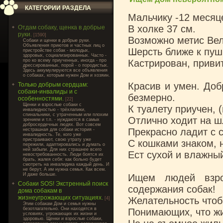
КАТЕГОРИИ РАЗДЕЛА
Мальчику -12 месяце
В холке 37 см.
Отдам собаку, щенка в добрые
руки.
[1590]
Возможно метис Ве
Cобаки и щенки в добрые руки.
Объявления приютов и частных лиц о
Шерсть ближе к пуш
пристройстве собак - молодых,
здоровых, социализированных. Часто -
про ко всему приученных, иногда - про
Кастрирован, привит
дрессированных, порой - о породистых.
Здесь аккумулируются все объявления
о собаках, которым нужен Дом и хозяин.
Красив и умен. Доб
Только добрым сердцам:
собаки-инвалиды и с
безмерно.
особенностями.
[22]
Щенки и взрослые собаки с
К туалету приучен, 
инвалидностью - трёхлапики,
спинальники, с утраченным или плохим
Отлично ходит на ш
зрением и т.п. - нуждаются в самых
добросердечных людях. Вот совсем
Прекрасно ладит с 
нестрашная для собаки история -
инвалидность. Те, кого уже
пристраивают, свою утрату уже
С кошками знаком, 
пережили, адаптировались и думать о
ней забыли. Для них страшнее всего
Ест сухой и влажный
невостребованность. Люди боятся их
брать, жалея себя: как больно будет
смотреть на инвалидика каждый день. И
не берут. А им нужна семья. Как всем.
И даже больше.
Ищем людей взро
Собаки SOS! Экстренный поиск
содержания собак!
дома собакам в
жизнеугрожающих ситуациях.
Желательность чтоб
[4]
Этим собакам Дом и семья нужны
безотлагательно. Они находятся в
Понимающих, что ж
условиях, угрожающих их жизни и
здоровью. Щенки и взрослые собаки,