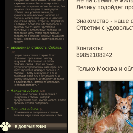
Не на съемное жиль
потерявшие дом и хозяев, остающиеся
в данный момент без помощи и без
Лелику подойдет пр
опеки под открытым небом, без еды, без
укрытия, без защиты от живодёров.
Собаки, чьи условия жизни до
крайности невыносимы: насилие со
стороны хозяев или угроза усыпления;
Знакомство - наше 
крошечные щенки, старички, мерзлячки
и собаки с ослабленным здоровьем в
Ответим с удовольс
приютах-тысячниках; чрезмерно
трепетные и безответные собачки, не
способные дать отпор агрессивным
собратьям в приюте; нежные домашние
пёсики, неспособные адаптироваться к
приюту.
Контакты:
Брошенная старость. Собаки.
[29]
89852108242
Возрастные собаки старше 8 лет.
Одинокие, брошенные, никому
ненужные. Преданные - в обоих
смыслах слова. Одна из самых
Только Москва и об
труднопристраиваемых категорий, все
хотят щенков и молодых собачек. А
старики... Кому они нужны? Так и
доживают свой век в бездомности и
никому ненужности и умирают от тоски
в одиночестве. Поможете исправить
несправедливость?
Найдена собака.
[28]
Найденные собаки. Объявления о
найденных собаках, которые,
предположительно, имели хозяев. Поиск
прежних хозяев потеряшек.
Пропала собака.
[7]
Объявления о потерянных собаках.
Хозяева ищут своих пропавших собак.
В ДОБРЫЕ РУКИ!