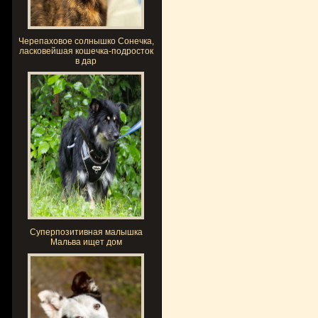
Черепаховое солнышко Сонечка,
ласковейшая кошечка-подросток
в дар
Суперпозитивная малышка
Мальва ищет дом