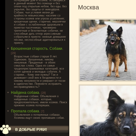
потерявшие дом и хозяев, остающиеся
в данный момент без помощи и без
Москва
опеки под открытым небом, без еды, без
укрытия, без защиты от живодёров.
Собаки, чьи условия жизни до
крайности невыносимы: насилие со
стороны хозяев или угроза усыпления;
крошечные щенки, старички, мерзлячки
и собаки с ослабленным здоровьем в
приютах-тысячниках; чрезмерно
трепетные и безответные собачки, не
способные дать отпор агрессивным
собратьям в приюте; нежные домашние
пёсики, неспособные адаптироваться к
приюту.
Брошенная старость. Собаки.
[29]
Возрастные собаки старше 8 лет.
Одинокие, брошенные, никому
ненужные. Преданные - в обоих
смыслах слова. Одна из самых
труднопристраиваемых категорий, все
хотят щенков и молодых собачек. А
старики... Кому они нужны? Так и
доживают свой век в бездомности и
никому ненужности и умирают от тоски
в одиночестве. Поможете исправить
несправедливость?
Найдена собака.
[28]
Найденные собаки. Объявления о
найденных собаках, которые,
предположительно, имели хозяев. Поиск
прежних хозяев потеряшек.
Пропала собака.
[7]
Объявления о потерянных собаках.
Хозяева ищут своих пропавших собак.
В ДОБРЫЕ РУКИ!