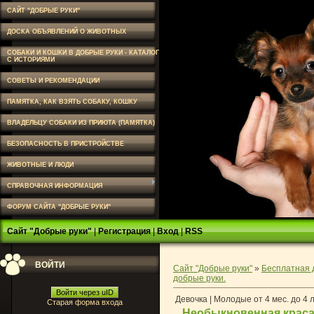
САЙТ "ДОБРЫЕ РУКИ"
ДОСКА ОБЪЯВЛЕНИЙ О ЖИВОТНЫХ
СОБАКИ И КОШКИ В ДОБРЫЕ РУКИ - КАТАЛОГ
С ИСТОРИЯМИ
СОВЕТЫ И РЕКОМЕНДАЦИИ
ПАМЯТКА, КАК ВЗЯТЬ СОБАКУ, КОШКУ
ВЛАДЕЛЬЦУ СОБАКИ ИЗ ПРИЮТА (ПАМЯТКА)
БЕЗОПАСНОСТЬ В ПРИСТРОЙСТВЕ
ЖИВОТНЫЕ И ЛЮДИ
СПРАВОЧНАЯ ИНФОРМАЦИЯ
ФОРУМ САЙТА "ДОБРЫЕ РУКИ"
Сайт "Добрые руки"
|
Регистрация
|
Вход
|
RSS
ВОЙТИ
Сайт "Добрые руки"
»
Бесплатная 
добрые руки.
Войти через uID
Девочка | Молодые от 4 мес. до 4 
Старая форма входа
Необыкновенная краса