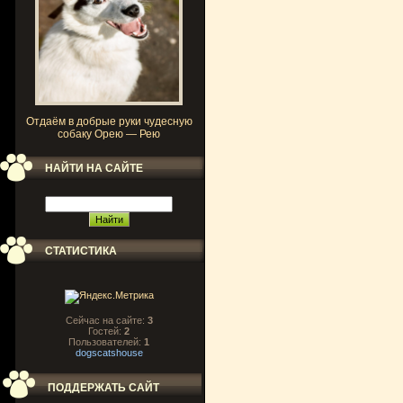
Отдаём в добрые руки чудесную
собаку Орею — Рею
НАЙТИ НА САЙТЕ
СТАТИСТИКА
Сейчас на сайте:
3
Гостей:
2
Пользователей:
1
dogscatshouse
ПОДДЕРЖАТЬ САЙТ