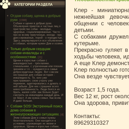
КАТЕГОРИИ РАЗДЕЛА
Клер - миниатюрна
нежнейшая девочк
Отдам собаку, щенка в добрые
руки.
[1588]
общении с человек
Cобаки и щенки в добрые руки.
Объявления приютов и частных лиц о
детьми.
пристройстве собак - молодых,
здоровых, социализированных. Часто -
про ко всему приученных, иногда - про
С собаками дружелю
дрессированных, порой - о породистых.
Здесь аккумулируются все объявления
кутерьме.
о собаках, которым нужен Дом и хозяин.
Прекрасно гуляет в
Только добрым сердцам:
собаки-инвалиды и с
ходьбы человека, и
особенностями.
[21]
Щенки и взрослые собаки с
А еще Клер демонст
инвалидностью - трёхлапики,
спинальники, с утраченным или плохим
Клер полностью гот
зрением и т.п. - нуждаются в самых
добросердечных людях. Вот совсем
Она везде чувствует
нестрашная для собаки история -
инвалидность. Те, кого уже
пристраивают, свою утрату уже
пережили, адаптировались и думать о
ней забыли. Для них страшнее всего
Возраст 1,5 года.
невостребованность. Люди боятся их
брать, жалея себя: как больно будет
Вес 12 кг, рост окол
смотреть на инвалидика каждый день. И
не берут. А им нужна семья. Как всем.
И даже больше.
Она здорова, приви
Собаки SOS! Экстренный поиск
дома собакам в
жизнеугрожающих ситуациях.
Контакты:
[4]
Этим собакам Дом и семья нужны
безотлагательно. Они находятся в
89629310327
условиях, угрожающих их жизни и
здоровью. Щенки и взрослые собаки,