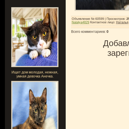
Объявление №:60599 |
Просмотров
:
2
Natalya4829
Контактное лицо
:
Наталья
Всего комментариев
:
0
Добавл
зарег
Ищет дом молодая, нежная,
умная девочка Анечка.