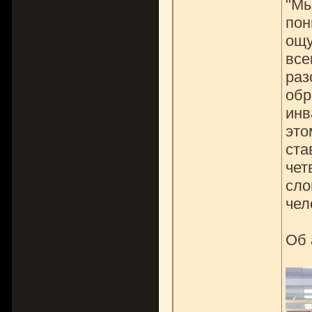
"Мы
пон
ощу
все
раз
обр
инв
это
ста
чет
сло
чел
Об 