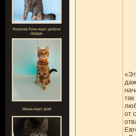
Кошечка Руна ищет доброе
сердце.
«Эт
даж
нач
так
люб
Маша ищет дом!
от 
отв
Евг