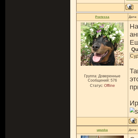
Poetessa
Дата:
На
ан
Ещ
Qu
Суд
Та
Группа: Доверенные
эт
Сообщений:
576
пр
Статус:
Offline
Ир
upuska
Дата: