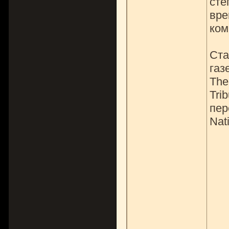
сте
вре
ком
Ста
газ
The
Tri
пер
Nat