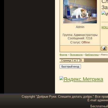
Сл
За
ко
Admin
Группа: Администраторы
Сообщений:
7216
Статус:
Offline
Форум
»
Полезности
»
Библиотека
»
Книга
1
Страница
1
из
1
Copyright "Добрые Руки. Спешите делать добро." Все пра
E-mail админи
Бесплатны