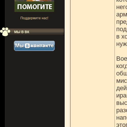
нег
арм
Поддержите нас!
пре
под
МЫ В ВК
в х
нуж
Вое
ког
обш
мис
дей
ира
выс
раз
нап
это