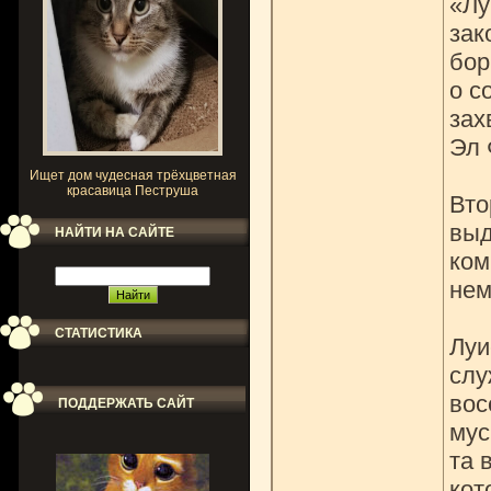
«Лу
зак
бор
о с
зах
Эл 
Ищет дом чудесная трёхцветная
красавица Пеструша
Вто
выд
НАЙТИ НА САЙТЕ
ком
нем
СТАТИСТИКА
Луи
слу
вос
ПОДДЕРЖАТЬ САЙТ
мус
та 
кот