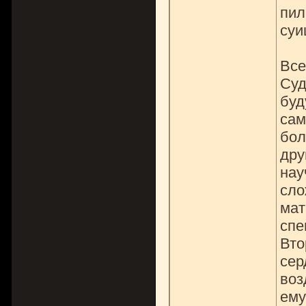
пил
суи
Все
Суд
буд
сам
бол
дру
нау
сло
мат
спе
Вто
сер
воз
ему