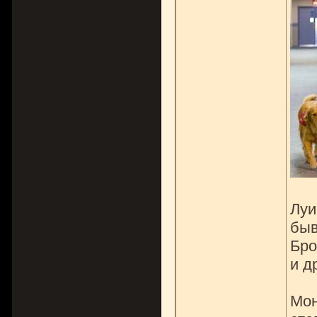
Луи
быв
Бро
и д
Мон