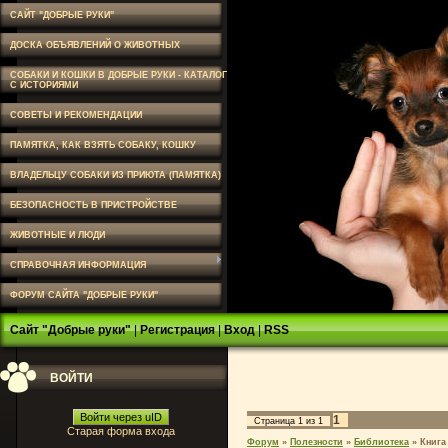
САЙТ "ДОБРЫЕ РУКИ"
ДОСКА ОБЪЯВЛЕНИЙ О ЖИВОТНЫХ
СОБАКИ И КОШКИ В ДОБРЫЕ РУКИ - КАТАЛОГ
С ИСТОРИЯМИ
СОВЕТЫ И РЕКОМЕНДАЦИИ
ПАМЯТКА, КАК ВЗЯТЬ СОБАКУ, КОШКУ
ВЛАДЕЛЬЦУ СОБАКИ ИЗ ПРИЮТА (ПАМЯТКА)
БЕЗОПАСНОСТЬ В ПРИСТРОЙСТВЕ
ЖИВОТНЫЕ И ЛЮДИ
СПРАВОЧНАЯ ИНФОРМАЦИЯ
ФОРУМ САЙТА "ДОБРЫЕ РУКИ"
Сайт "Добрые руки"
|
Регистрация
|
Вход
|
RSS
ВОЙТИ
Войти через uID
1
Страница
1
из
1
Старая форма входа
Форум
»
Полезности
»
Библиотека
»
Книга