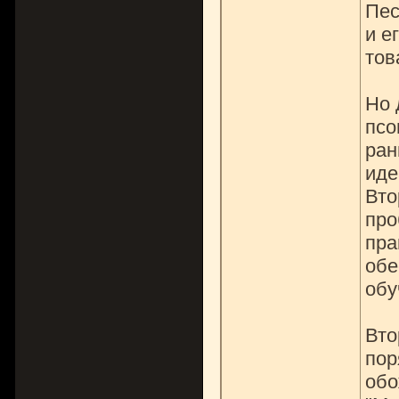
Пес
и е
тов
Но 
псо
ран
иде
Вто
про
пра
обе
обу
Вто
пор
обо