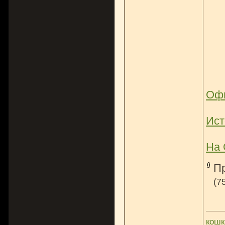
Офи
Ист
На
П
(7
кошк