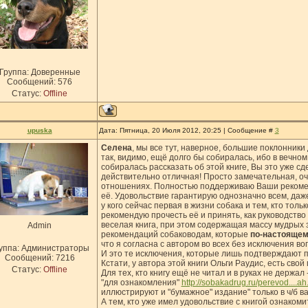
Группа: Доверенные
Сообщений:
576
Статус:
Offline
upuska
Дата: Пятница, 20 Июля 2012, 20:25 | Сообщение #
3
Селена
, мы все тут, наверное, большие поклонники 
так, видимо, ещё долго бы собиралась, ибо в вечном 
собиралась рассказать об этой книге, Вы это уже сд
действительно отличная! Просто замечательная, оч
отношениях. Полностью поддерживаю Ваши рекомен
её. Удовольствие гарантирую однозначно всем, даж
у кого сейчас первая в жизни собака и тем, кто толь
рекомендую прочесть её и принять, как руководство 
веселая книга, при этом содержащая массу мудрых
Admin
рекомендаций собаководам, которые
по-настоящем
что я согласна с автором во всех без исключения во
уппа: Администраторы
И это те исключения, которые лишь подтверждают пр
Сообщений:
7216
Кстати, у автора этой книги Ольги Раудис, есть сво
Статус:
Offline
Для тех, кто книгу ещё не читал и в руках не держал
"для ознакомления"
http://sobakadrug.ru/perevod....ah
иллюстрируют и "бумажное" издание" только в ч/б в
А тем, кто уже имел удовольствие с книгой ознакоми