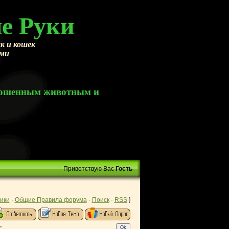
е Руки
к и кошек
ами
брошенным животным и
Приветствую Вас
Гость
ики
·
Общие Правила форума
·
Поиск
·
RSS
]
"