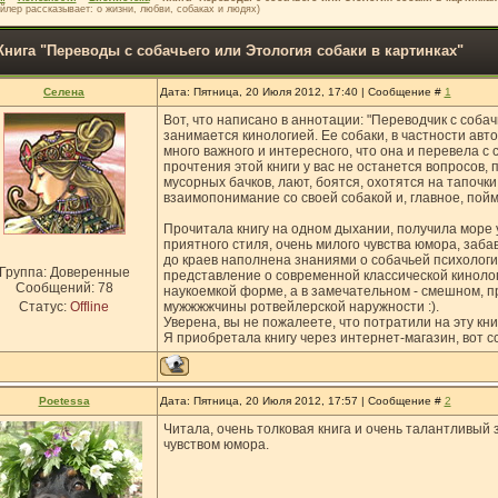
йлер рассказывает: о жизни, любви, собаках и людях)
Книга "Переводы с собачьего или Этология собаки в картинках"
Селена
Дата: Пятница, 20 Июля 2012, 17:40 | Сообщение #
1
Вот, что написано в аннотации: "Переводчик с собач
занимается кинологией. Ее собаки, в частности авто
много важного и интересного, что она и перевела с 
прочтения этой книги у вас не останется вопросов, 
мусорных бачков, лают, боятся, охотятся на тапочки
взаимопонимание со своей собакой и, главное, пойм
Прочитала книгу на одном дыхании, получила море 
приятного стиля, очень милого чувства юмора, заба
до краев наполнена знаниями о собачьей психологии
Группа: Доверенные
представление о современной классической киноло
Сообщений:
78
наукоемкой форме, а в замечательном - смешном, 
Статус:
Offline
мужжжжчины ротвейлерской наружности :).
Уверена, вы не пожалеете, что потратили на эту кни
Я приобретала книгу через интернет-магазин, вот с
Poetessa
Дата: Пятница, 20 Июля 2012, 17:57 | Сообщение #
2
Читала, очень толковая книга и очень талантливый
чувством юмора.