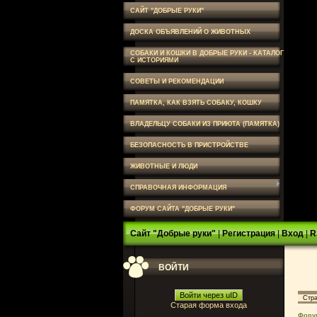
САЙТ "ДОБРЫЕ РУКИ"
ДОСКА ОБЪЯВЛЕНИЙ О ЖИВОТНЫХ
СОБАКИ И КОШКИ В ДОБРЫЕ РУКИ - КАТАЛОГ
С ИСТОРИЯМИ
СОВЕТЫ И РЕКОМЕНДАЦИИ
ПАМЯТКА, КАК ВЗЯТЬ СОБАКУ, КОШКУ
ВЛАДЕЛЬЦУ СОБАКИ ИЗ ПРИЮТА (ПАМЯТКА)
БЕЗОПАСНОСТЬ В ПРИСТРОЙСТВЕ
ЖИВОТНЫЕ И ЛЮДИ
СПРАВОЧНАЯ ИНФОРМАЦИЯ
ФОРУМ САЙТА "ДОБРЫЕ РУКИ"
Сайт "Добрые руки"
|
Регистрация
|
Вход
|
R
ВОЙТИ
Войти через uID
Стр
Старая форма входа
Фору