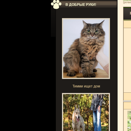
(ротве
В ДОБРЫЕ РУКИ!
Тимми ищет дом