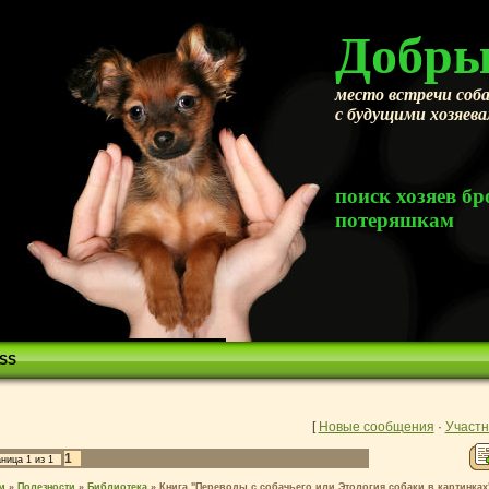
Добры
место встречи соба
с будущими хозяев
поиск хозяев 
потеряшкам
SS
[
Новые сообщения
·
Участн
1
аница
1
из
1
м
»
Полезности
»
Библиотека
»
Книга "Переводы с собачьего или Этология собаки в картинках