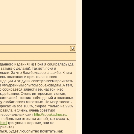
данного издания! ))) Пока я собиралась (да
затыке с делами), так вот, пока я
елали. За что Вам большое спасибо. Книга
ень полезная и приятная во всех
дации и от души советую всем прочитать
е умудренным опытом собаководам. А тем,
ко собирается завести её, настойчиво
к действию. Очень интересная, легкая,
 замечаний, тонких наблюдений и полезных
у любят
своих животных. Не могу сказать,
просах на все 100%, скорее, только на 99%
авила )) Очень, очень советую!
й персональный сайт
http://sobakadrug.ru/
 - небольшие отрывки из неё, так сказать,
.html
(рисунки авторские, они же
арианте)
ться, будет любопытно почитать, как