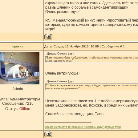
окружающего мира и нас самих. Здесь есть всё: от со
размышлений о собачьей самоидентификации.
Очень рекомендую!
P.S. Ма-ааалюсенький минус книги -простоватый пер
которые, судя по комментариям к американскому изд
мере!
upuska
Дата: Среда, 13 Ноября 2013, 20:08 | Сообщение #
2
Цитата
Селена
(
)
"Вам незачем быть собачником, чтобы получить удовольствие от это
стать одним из них."
Очень интригующе!
Цитата
Селена
(
)
"Собаки вглядываются в наш мир, и будет правильно, если мы попыт
Admin
шаг в этом направлении."
уппа: Администраторы
Невозможно не согласится. Не люблю американскую
Сообщений:
7216
меня Задорновское), но, похоже, и среди них бываю
Статус:
Offline
Спасибо за рекомендацию, Елена.
кошки из приюта Вчерашние Любимцы ищут добрые руки