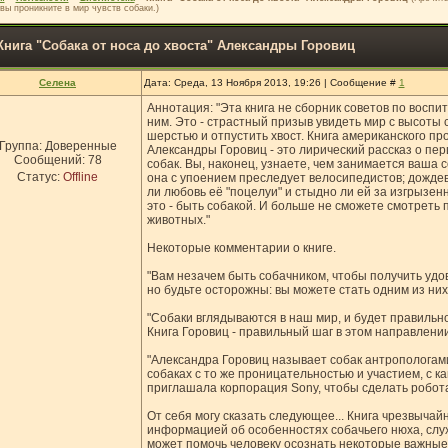
 вы проникните в мир чувств собаки.)
Книга "Собака от носа до хвоста" Александры Горовиц
Селена
Дата: Среда, 13 Ноября 2013, 19:26 | Сообщение #
1
Аннотация: "Эта книга не сборник советов по воспи
ним. Это - страстный призыв увидеть мир с высоты 
шерстью и отпустить хвост. Книга американского пр
Группа: Доверенные
Александры Горовиц - это лирический рассказ о пе
Сообщений:
78
собак. Вы, наконец, узнаете, чем занимается ваша с
Статус:
Offline
она с упоением преследует велосипедистов; дождев
ли любовь её "поцелуи" и стыдно ли ей за изгрызен
это - быть собакой. И больше не сможете смотреть 
животных."
Некоторые комментарии о книге.
"Вам незачем быть собачником, чтобы получить удо
но будьте осторожны: вы можете стать одним из них
"Собаки вглядываются в наш мир, и будет правильн
Книга Горовиц - правильный шаг в этом направлении
"Александра Горовиц называет собак антропологами
собаках с то же проницательностью и участием, с ка
приглашала корпорация Sony, чтобы сделать робота
От себя могу сказать следующее... Книга чрезвыча
информацией об особенностях собачьего нюха, слуха,
может помочь человеку осознать некоторые важные