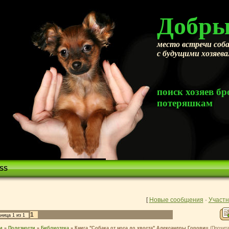
Добры
место встречи соба
с будущими хозяев
поиск хозяев 
потеряшкам
SS
[
Новые сообщения
·
Участн
1
аница
1
из
1
м
»
Полезности
»
Библиотека
»
Книга "Собака от носа до хвоста" Александры Горовиц
(Прочита