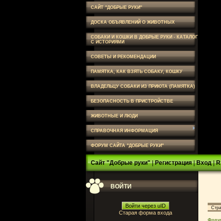
САЙТ "ДОБРЫЕ РУКИ"
ДОСКА ОБЪЯВЛЕНИЙ О ЖИВОТНЫХ
СОБАКИ И КОШКИ В ДОБРЫЕ РУКИ - КАТАЛОГ
С ИСТОРИЯМИ
СОВЕТЫ И РЕКОМЕНДАЦИИ
ПАМЯТКА, КАК ВЗЯТЬ СОБАКУ, КОШКУ
ВЛАДЕЛЬЦУ СОБАКИ ИЗ ПРИЮТА (ПАМЯТКА)
БЕЗОПАСНОСТЬ В ПРИСТРОЙСТВЕ
ЖИВОТНЫЕ И ЛЮДИ
СПРАВОЧНАЯ ИНФОРМАЦИЯ
ФОРУМ САЙТА "ДОБРЫЕ РУКИ"
Сайт "Добрые руки"
|
Регистрация
|
Вход
|
R
ВОЙТИ
Войти через uID
Стр
Старая форма входа
Фору