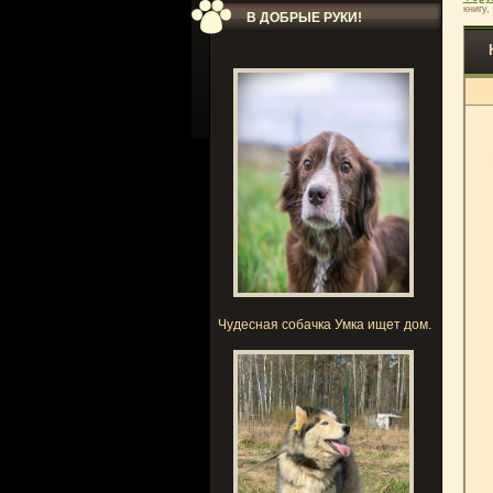
книгу,
В ДОБРЫЕ РУКИ!
Чудесная собачка Умка ищет дом.