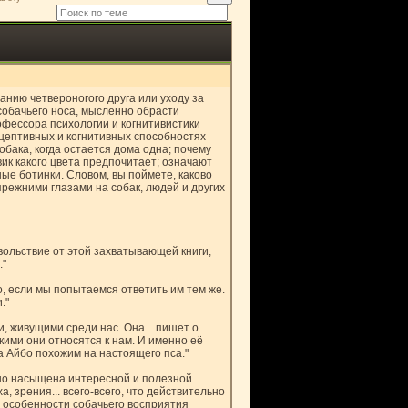
танию четвероногого друга или уходу за
собачьего носа, мысленно обрасти
офессора психологии и когнитивистики
рцептивных и когнитивных способностях
обака, когда остается дома одна; почему
ик какого цвета предпочитает; означают
ные ботинки. Словом, вы поймете, каково
прежними глазами на собак, людей и других
вольствие от этой захватывающей книги,
."
о, если мы попытаемся ответить им тем же.
."
, живущими среди нас. Она... пишет о
кими они относятся к нам. И именно её
 Айбо похожим на настоящего пса."
йно насыщена интересной и полезной
 зрения... всего-всего, что действительно
 особенности собачьего восприятия