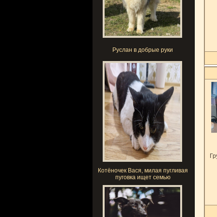
Руслан в добрые руки
Гр
Котёночек Вася, милая пугливая
пуговка ищет семью