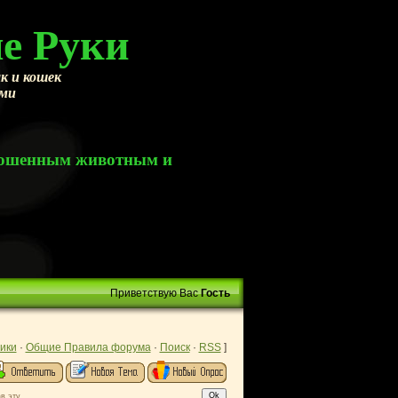
е Руки
к и кошек
ами
брошенным животным и
Приветствую Вас
Гость
ики
·
Общие Правила форума
·
Поиск
·
RSS
]
в эту