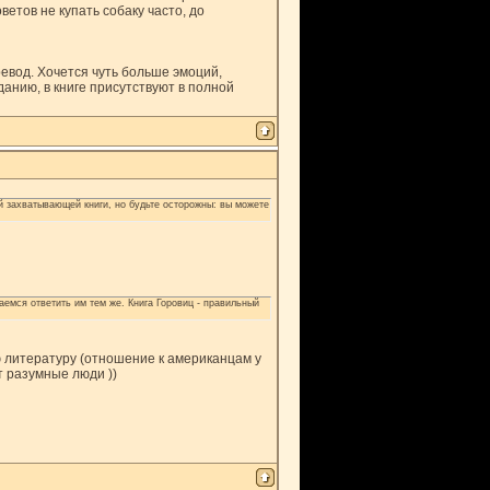
ветов не купать собаку часто, до
евод. Хочется чуть больше эмоций,
анию, в книге присутствуют в полной
й захватывающей книги, но будьте осторожны: вы можете
аемся ответить им тем же. Книга Горовиц - правильный
 литературу (отношение к американцам у
т разумные люди ))