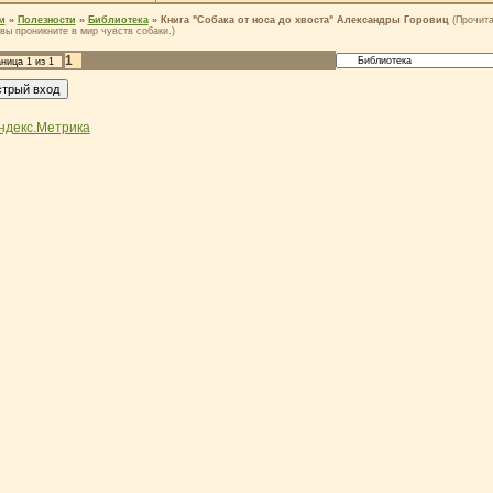
м
»
Полезности
»
Библиотека
»
Книга "Собака от носа до хвоста" Александры Горовиц
(Прочита
 вы проникните в мир чувств собаки.)
1
аница
1
из
1