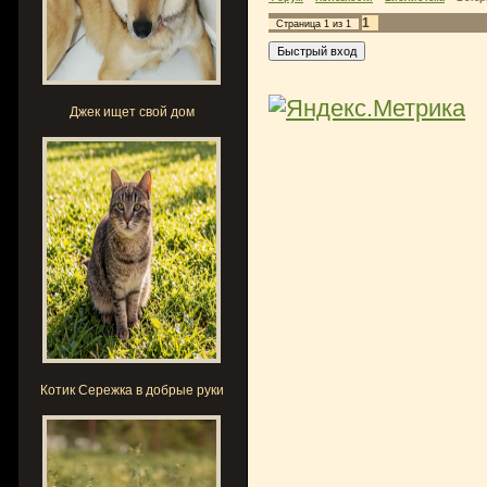
1
Страница
1
из
1
Джек ищет свой дом
Котик Сережка в добрые руки