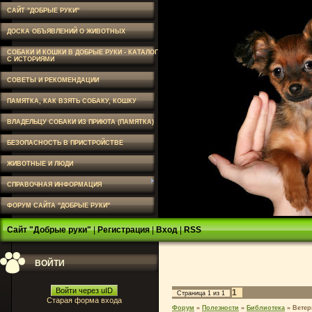
САЙТ "ДОБРЫЕ РУКИ"
ДОСКА ОБЪЯВЛЕНИЙ О ЖИВОТНЫХ
СОБАКИ И КОШКИ В ДОБРЫЕ РУКИ - КАТАЛОГ
С ИСТОРИЯМИ
СОВЕТЫ И РЕКОМЕНДАЦИИ
ПАМЯТКА, КАК ВЗЯТЬ СОБАКУ, КОШКУ
ВЛАДЕЛЬЦУ СОБАКИ ИЗ ПРИЮТА (ПАМЯТКА)
БЕЗОПАСНОСТЬ В ПРИСТРОЙСТВЕ
ЖИВОТНЫЕ И ЛЮДИ
СПРАВОЧНАЯ ИНФОРМАЦИЯ
ФОРУМ САЙТА "ДОБРЫЕ РУКИ"
Сайт "Добрые руки"
|
Регистрация
|
Вход
|
RSS
ВОЙТИ
Войти через uID
1
Страница
1
из
1
Старая форма входа
Форум
»
Полезности
»
Библиотека
»
Ветер