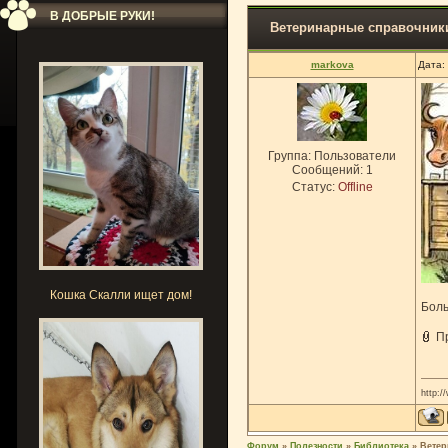
В ДОБРЫЕ РУКИ!
Ветеринарные справочник
markova
Дата:
Группа: Пользователи
Сообщений:
1
Статус:
Offline
Кошка Скалли ищет дом!
Боль
П
http:
Форум
»
Полезности
»
Библиотека
»
Ветер