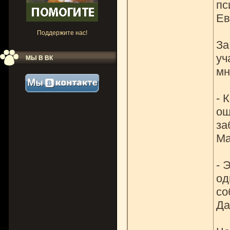
пс
Ев
Поддержите нас!
За
уч
МЫ В ВК
мн
- 
ощ
за
Ма
- 
од
со
Да