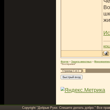
Че
Во
шк
жи
Ис
ко
Форум
»
Защита животных
»
Мероприятия,
"Зоотерапия"
1
Страница
1
из
1
Copyright "Добрые Руки. Спешите делать добро." Все пра