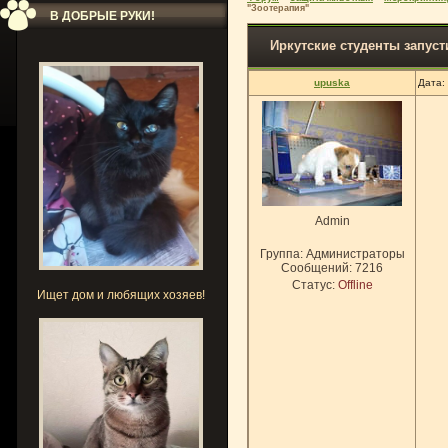
"Зоотерапия"
В ДОБРЫЕ РУКИ!
Иркутские студенты запуст
upuska
Дата:
Admin
Группа: Администраторы
Сообщений:
7216
Статус:
Offline
Ищет дом и любящих хозяев!