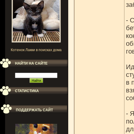
за
- 
бе
ко
об
го
Котенок Лакки в поисках дома
НАЙТИ НА САЙТЕ
Ид
ст
в 
вз
СТАТИСТИКА
со
ПОДДЕРЖАТЬ САЙТ
- 
по
дл