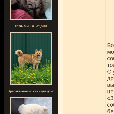
Котик Мыш ищет дом!
Бо
мо
со
то
С 
др
вы
це
Красавец-метис Рич ищет дом!
«З
со
бе