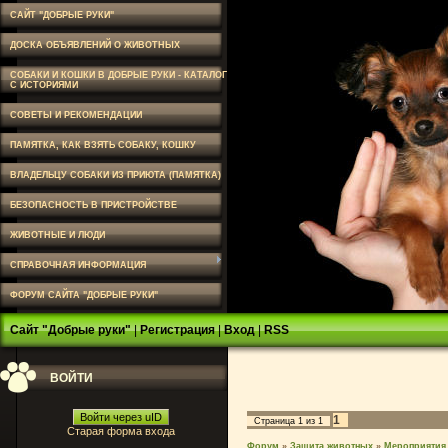
САЙТ "ДОБРЫЕ РУКИ"
ДОСКА ОБЪЯВЛЕНИЙ О ЖИВОТНЫХ
СОБАКИ И КОШКИ В ДОБРЫЕ РУКИ - КАТАЛОГ
С ИСТОРИЯМИ
СОВЕТЫ И РЕКОМЕНДАЦИИ
ПАМЯТКА, КАК ВЗЯТЬ СОБАКУ, КОШКУ
ВЛАДЕЛЬЦУ СОБАКИ ИЗ ПРИЮТА (ПАМЯТКА)
БЕЗОПАСНОСТЬ В ПРИСТРОЙСТВЕ
ЖИВОТНЫЕ И ЛЮДИ
СПРАВОЧНАЯ ИНФОРМАЦИЯ
ФОРУМ САЙТА "ДОБРЫЕ РУКИ"
Сайт "Добрые руки"
|
Регистрация
|
Вход
|
RSS
ВОЙТИ
Войти через uID
1
Страница
1
из
1
Старая форма входа
Форум
»
Защита животных
»
Мероприятия,