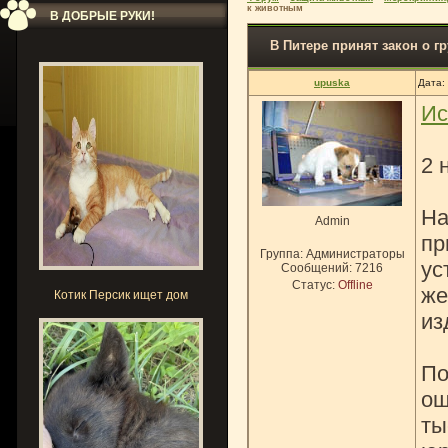
к животным
В ДОБРЫЕ РУКИ!
В Питере принят закон о 
upuska
Дата:
Ис
2 
На
Admin
пр
Группа: Администраторы
ус
Сообщений:
7216
Статус:
Offline
же
Котик Персик ищет дом
из
По
ош
ты