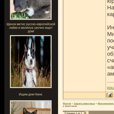
юр
На
ка
Щенок метис русско-европейской
Ин
лайки и малинуа срочно ищет
дом!
Ми
по
уч
об
сч
«а
ам
ко
Ищем дом Нине.
Форум
»
Защита животных
»
Мероприятия,
к животным
1
Страница
1
из
1