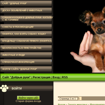
САЙТ "ДОБРЫЕ РУКИ"
ДОСКА ОБЪЯВЛЕНИЙ О ЖИВОТНЫХ
СОБАКИ И КОШКИ В ДОБРЫЕ РУКИ - КАТАЛОГ
С ИСТОРИЯМИ
СОВЕТЫ И РЕКОМЕНДАЦИИ
ПАМЯТКА, КАК ВЗЯТЬ СОБАКУ, КОШКУ
ВЛАДЕЛЬЦУ СОБАКИ ИЗ ПРИЮТА (ПАМЯТКА)
БЕЗОПАСНОСТЬ В ПРИСТРОЙСТВЕ
ЖИВОТНЫЕ И ЛЮДИ
СПРАВОЧНАЯ ИНФОРМАЦИЯ
ФОРУМ САЙТА "ДОБРЫЕ РУКИ"
Сайт "Добрые руки"
|
Регистрация
|
Вход
|
RSS
ВОЙТИ
Войти через uID
1
Страница
1
из
1
Старая форма входа
Форум
»
Защита животных
»
Мероприятия,