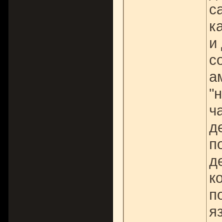
с
к
и
с
а
"
ч
д
п
д
к
п
я