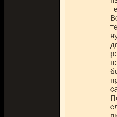
н
т
В
т
н
д
р
н
б
п
с
П
с
п