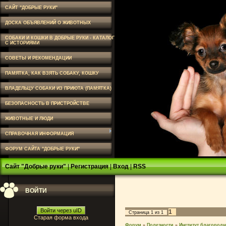
САЙТ "ДОБРЫЕ РУКИ"
ДОСКА ОБЪЯВЛЕНИЙ О ЖИВОТНЫХ
СОБАКИ И КОШКИ В ДОБРЫЕ РУКИ - КАТАЛОГ
С ИСТОРИЯМИ
СОВЕТЫ И РЕКОМЕНДАЦИИ
ПАМЯТКА, КАК ВЗЯТЬ СОБАКУ, КОШКУ
ВЛАДЕЛЬЦУ СОБАКИ ИЗ ПРИЮТА (ПАМЯТКА)
БЕЗОПАСНОСТЬ В ПРИСТРОЙСТВЕ
ЖИВОТНЫЕ И ЛЮДИ
СПРАВОЧНАЯ ИНФОРМАЦИЯ
ФОРУМ САЙТА "ДОБРЫЕ РУКИ"
Сайт "Добрые руки"
|
Регистрация
|
Вход
|
RSS
ВОЙТИ
Войти через uID
1
Страница
1
из
1
Старая форма входа
Форум
»
Полезности
»
Институт благород