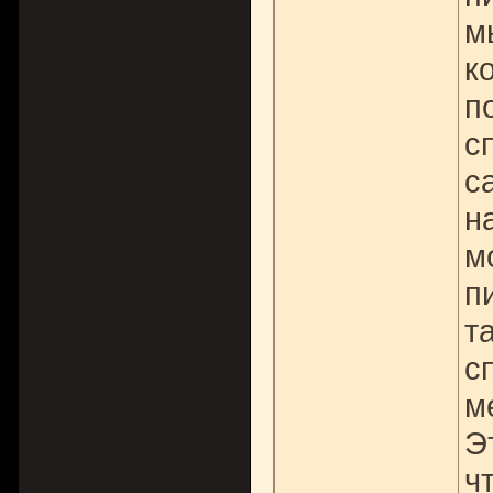
м
к
п
с
с
н
м
п
т
с
м
Э
ч