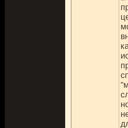
п
ц
м
в
к
и
п
с
"
с
н
н
д