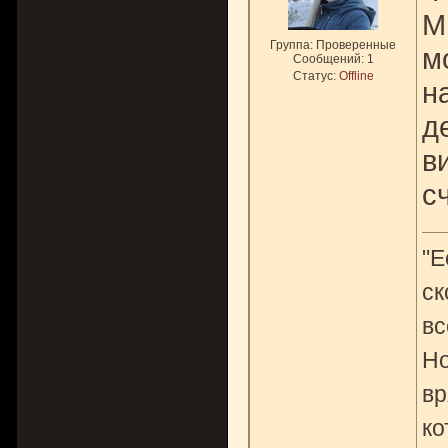
М
Группа: Проверенные
м
Сообщений:
1
Статус:
Offline
н
д
в
с
"Е
ск
вс
Но
вр
ко