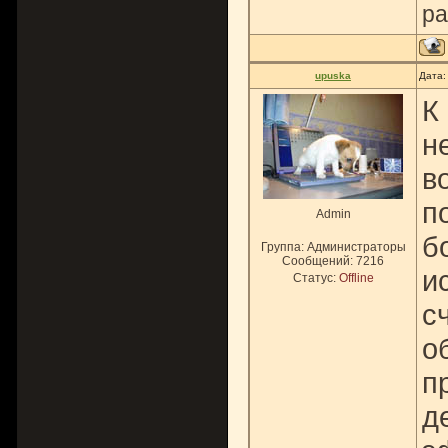
ра
upuska
Дата:
К
н
в
п
Admin
б
Группа: Администраторы
Сообщений:
7216
и
Статус:
Offline
с
о
п
д