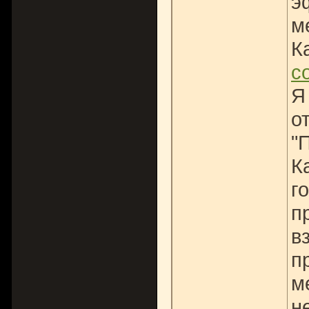
э
м
К
с
Я
о
"
К
г
п
в
п
м
н