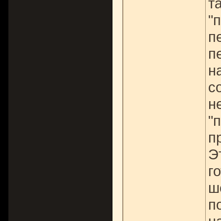
т
"
п
п
н
с
н
"
п
Э
г
ш
п