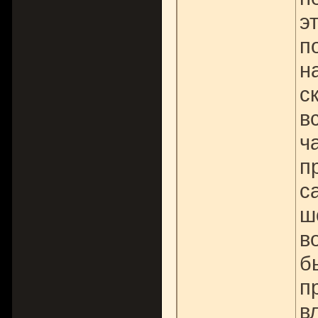
э
п
н
с
в
ч
п
с
ш
в
б
п
в