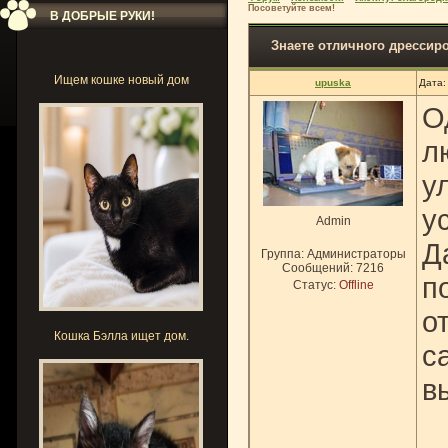
Посоветуйте всем!
В ДОБРЫЕ РУКИ!
Знаете отличного дрессир
Ищем кошке новый дом
upuska
Дата:
О
л
у
у
Admin
Д
Группа: Администраторы
Сообщений:
7216
п
Статус:
Offline
о
Кошка Бэлла ищет дом.
с
в