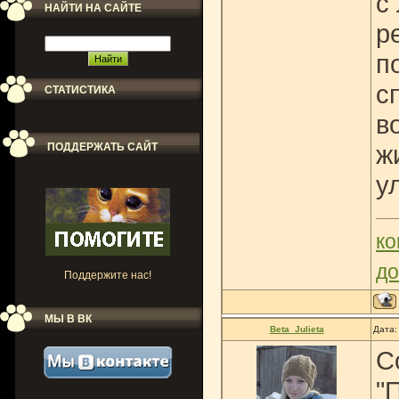
с
НАЙТИ НА САЙТЕ
р
п
с
СТАТИСТИКА
в
ж
ПОДДЕРЖАТЬ САЙТ
у
ко
до
Поддержите нас!
МЫ В ВК
Beta_Julieta
Дата:
С
"