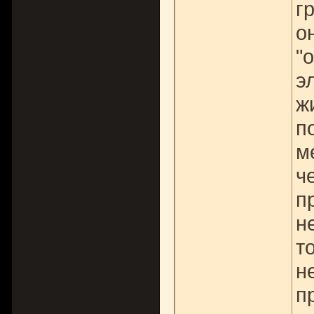
г
о
"
э
ж
п
м
ч
п
н
т
н
п