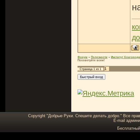
н
ко
до
Форум
»
Полезности
»
Институт благород
Посоветуйте всем!
1
Страница
1
из
1
Copyright "Добрые Руки. Спешите делать добро." Все пра
E-mail админи
Бесплатны