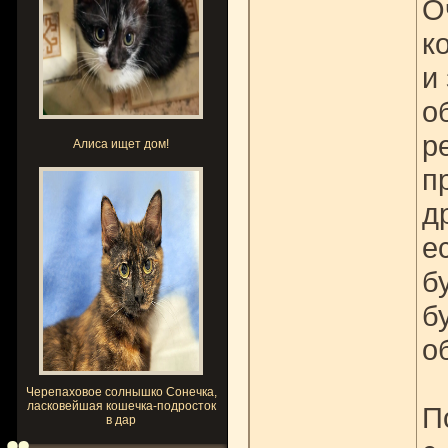
О
к
и
о
р
Алиса ищет дом!
п
д
е
б
б
о
Черепаховое солнышко Сонечка,
ласковейшая кошечка-подросток
П
в дар