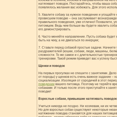
избежать хозяина, избежать направленной на него аг
натягивает поводок. Постарайтесь, чтобы ваша соба
появлялось желания вас избежать. Для этого испол
5. Хвалите собаку за нужное поведение и угощайте 
провисшем поводке – она заслуживает вознагражден
правильного поведения, уже отлично! Похвалите, уг
питомцем. Ведь чем больше вы будете хвалить собак
его демонстрировать.
6. Часто меняйте направление. Пусть собака будет
быть на чеку, а не двигаться по инерции;
7. Ставьте перед собакой простые задачи. Начните 
раздражителей (кошки, собаки, люди, машины, белк
сложности. То же самое и с длительностью тренирово
тренировки. Такой режим приведет вас к успеху быс
Щенки и поводок
На первых прогулках не спешите с занятиями. Дело в
от породы) у щенков есть очень важное задание – н
социализации. Изоляция от сородичей в этот перио
поведении
вашего питомца. Поэтому не теряйте вре
собаками. И только после этого приступайте к заня
поводке!
Взрослые собаки, привыкшие натягивать поводок 
Учиться никогда не поздно. Ни хозяевам, ни их чет
Но для взрослых собак существуют некоторые нюансы
натяжение поводка становятся для наших питомцев