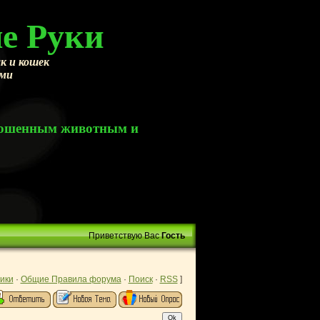
е Руки
к и кошек
ами
брошенным животным и
Приветствую Вас
Гость
ики
·
Общие Правила форума
·
Поиск
·
RSS
]