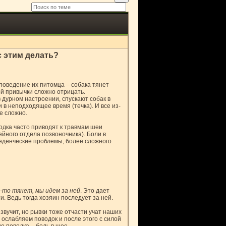
с этим делать?
поведение их питомца – собака тянет
й привычки сложно отрицать.
 дурном настроении, спускают собак в
 в неподходящее время (течка). И все из-
не сложно.
одка часто приводят к травмам шеи
ейного отдела позвоночника). Боли в
веденческие проблемы, более сложного
а-то тянет, мы идем за ней
. Это дает
и. Ведь тогда хозяин последует за ней.
 звучит, но рывки тоже отчасти учат наших
ы ослабляем поводок и после этого с силой