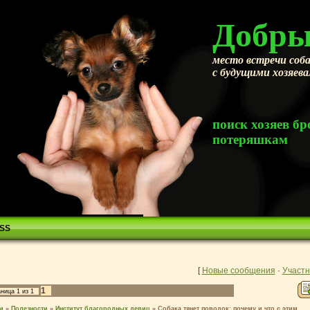
Добры
место встречи соба
с будущими хозяев
поиск хозяев 
потеряшкам
SS
[
Новые сообщения
·
Участн
1
аница
1
из
1
м
»
Полезности
»
Институт благородных девиц
»
Собака тянет поводок: почему и что с этим