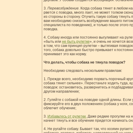
дергаем. У собаки создается ассоциация: ослаблени
3.
Перевозбуждение.
Когда собака тянет в любом н
рвется с поводка, много лает, не может толком ско
из стороны в сторону. Отучить такую собаку тянуть 
вам необходимо снизить возбуждение вашего питомц
специалиста по поведению), и только после этого п
поводка.
4. Собаку иногда или постоянно выгуливают на руле
«быть или
не быть рулетке
», и очень не хочется во
в том, что сам принцип рулетки – вытягивая поводок
того, собака довольно быстро привыкает к постоян
принимает это как норму.
Что делать, чтобы собака не тянула поводок?
Необходимо следовать нескольким правилам:
1. Прежде всего, необходимо порвать порочный круг
собака тянет сильнее». Перестаньте ходить туда, к
поводок: остановитесь, развернитесь и подбадривая
другом направлении;
2. Гуляйте с собакой на поводке одной длины. Если у
фиксируйте его в двух положениях (собака у ноги, с
облегчит обучение;
3.
Избавьтесь от рулетки.
Даже редкие прогулки на н
начнет тянуть и все обучение придется начинать сн
4. Не ругайте собаку. Бывает так, что хозяин ругает