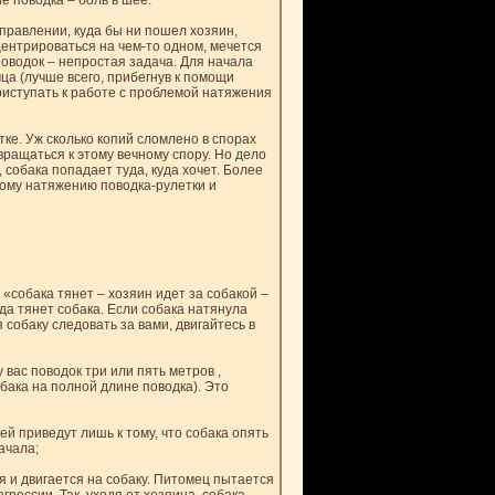
е поводка – боль в шее.
аправлении, куда бы ни пошел хозяин,
нцентрироваться на чем-то одном, мечется
поводок – непростая задача. Для начала
а (лучше всего, прибегнув к помощи
риступать к работе с проблемой натяжения
тке. Уж сколько копий сломлено в спорах
звращаться к этому вечному спору. Но дело
, собака попадает туда, куда хочет. Более
ному натяжению поводка-рулетки и
 «собака тянет – хозяин идет за собакой –
уда тянет собака. Если собака натянула
 собаку следовать за вами, двигайтесь в
 вас поводок три или пять метров ,
обака на полной длине поводка). Это
ей приведут лишь к тому, что собака опять
ачала;
ся и двигается на собаку. Питомец пытается