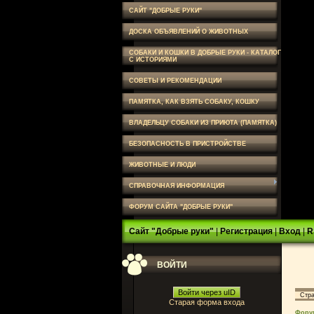
САЙТ "ДОБРЫЕ РУКИ"
ДОСКА ОБЪЯВЛЕНИЙ О ЖИВОТНЫХ
СОБАКИ И КОШКИ В ДОБРЫЕ РУКИ - КАТАЛОГ
С ИСТОРИЯМИ
СОВЕТЫ И РЕКОМЕНДАЦИИ
ПАМЯТКА, КАК ВЗЯТЬ СОБАКУ, КОШКУ
ВЛАДЕЛЬЦУ СОБАКИ ИЗ ПРИЮТА (ПАМЯТКА)
БЕЗОПАСНОСТЬ В ПРИСТРОЙСТВЕ
ЖИВОТНЫЕ И ЛЮДИ
СПРАВОЧНАЯ ИНФОРМАЦИЯ
ФОРУМ САЙТА "ДОБРЫЕ РУКИ"
Сайт "Добрые руки"
|
Регистрация
|
Вход
|
R
ВОЙТИ
Войти через uID
Стр
Старая форма входа
Фору