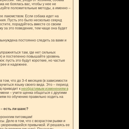
рессии. Так, уходя от хозяина, собака
ка не боялась вас, чтобы у нее не
ьзуйте положительные методы, а именно –
ее лакомством. Если собака идет на
ия. Пусть это было несколько секунд
остите, порадуйтесь вместе со своим
у за это поведение, тем чаще она будет
 вынуждена постоянно следить за вами и
упражняться там, где нет сильных
и) и постепенно повышайте уровень
к: пусть это будут короткие, но частые
трее и надежнее.
 том, что до 3-4 месяцев (в зависимости
аучиться языку своего вида. Это – период
д приводит к
необратимым изменениям в
мени – учите щенка общаться с другими
тиям по обучению правильно ходить на
– есть ли шанс?
вероногим питомцам!
. Дело в том, что с возрастом рывки и
 укоренившейся привычкой. И решаясь ее