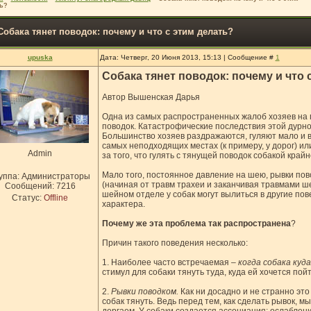
ь?
Собака тянет поводок: почему и что с этим делать?
upuska
Дата: Четверг, 20 Июня 2013, 15:13 | Сообщение #
1
Собака тянет поводок: почему и что 
Автор Вышенская Дарья
Одна из самых распространенных жалоб хозяев на 
поводок. Катастрофические последствия этой дурно
Большинство хозяев раздражаются, гуляют мало и в
самых неподходящих местах (к примеру, у дорог) или
Admin
за того, что гулять с тянущей поводок собакой край
Мало того, постоянное давление на шею, рывки пов
уппа: Администраторы
(начиная от травм трахеи и заканчивая травмами ш
Сообщений:
7216
шейном отделе у собак могут вылиться в другие по
Статус:
Offline
характера.
Почему же эта проблема так распространена
?
Причин такого поведения несколько:
1. Наиболее часто встречаемая –
когда собака куд
стимул для собаки тянуть туда, куда ей хочется пойт
2.
Рывки поводком.
Как ни досадно и не странно это
собак тянуть. Ведь перед тем, как сделать рывок, м