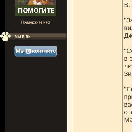
В.
"З
Поддержите нас!
ви
Дж
МЫ В ВК
"С
в 
лю
Зи
"Е
пр
ва
от
Ма