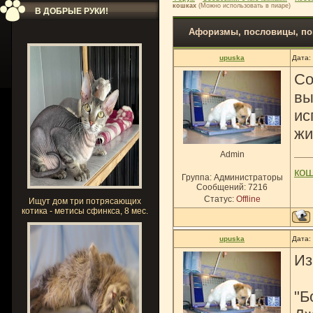
кошках
(Можно использовать в пиаре)
В ДОБРЫЕ РУКИ!
Афоризмы, пословицы, пог
upuska
Дата:
Со
вы
ис
жи
Admin
ко
Группа: Администраторы
Сообщений:
7216
Статус:
Offline
Ищут дом три потрясающих
котика - метисы сфинкса, 8 мес.
upuska
Дата:
Из
"Б