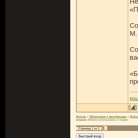
Не
«П
Со
М.
Со
ва
«Б
пр
ко
Форум
»
Обовсемки с ниочемками
»
Побо
кошках
(Можно использовать в пиаре)
1
Страница
1
из
1