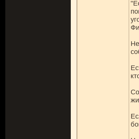
"Е
по
уг
Фи
Не
со
Ес
кт
Со
жи
Ес
бо