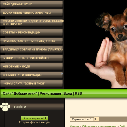
САЙТ "ДОБРЫЕ РУКИ"
ДОСКА ОБЪЯВЛЕНИЙ О ЖИВОТНЫХ
СОБАКИ И КОШКИ В ДОБРЫЕ РУКИ - КАТАЛОГ
С ИСТОРИЯМИ
СОВЕТЫ И РЕКОМЕНДАЦИИ
ПАМЯТКА, КАК ВЗЯТЬ СОБАКУ, КОШКУ
ВЛАДЕЛЬЦУ СОБАКИ ИЗ ПРИЮТА (ПАМЯТКА)
БЕЗОПАСНОСТЬ В ПРИСТРОЙСТВЕ
ЖИВОТНЫЕ И ЛЮДИ
СПРАВОЧНАЯ ИНФОРМАЦИЯ
ФОРУМ САЙТА "ДОБРЫЕ РУКИ"
Сайт "Добрые руки"
|
Регистрация
|
Вход
|
RSS
ВОЙТИ
Войти через uID
1
Страница
1
из
1
Старая форма входа
Форум
»
Обовсемки с ниочемками
»
Побо