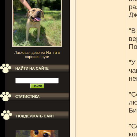
ра
Дж
"В
ве
По
Ласковая девочка Натти в
хорошие руки
"У
НАЙТИ НА САЙТЕ
ча
не
"С
СТАТИСТИКА
лю
Би
ПОДДЕРЖАТЬ САЙТ
"С
ко