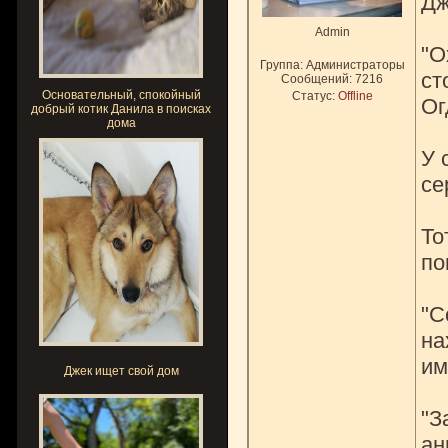
Дж
Admin
"О
Группа: Администраторы
ст
Сообщений:
7216
Основательный, спокойный
Статус:
Offline
Ог
добрый котик Данила в поисках
дома
У 
се
То
по
"С
на
им
Джек ищет свой дом
"З
ан