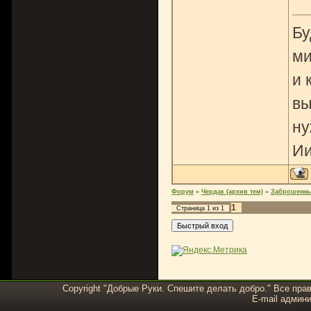
Бу
ми
и 
вы
ну
Ии
Форум
»
Чердак (архив тем)
»
Заброшенны
1
Страница
1
из
1
Copyright "Добрые Руки. Спешите делать добро." Все пра
E-mail админи