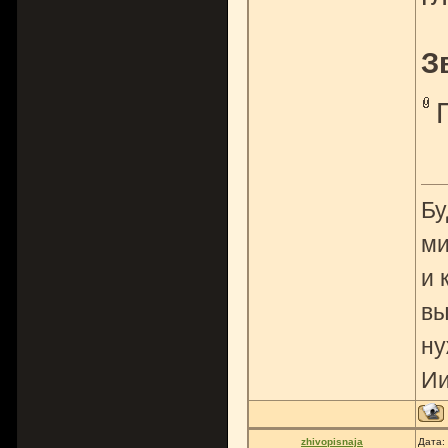
З
Бу
ми
и 
вы
ну
Ии
zhivopisnaja
Дата: