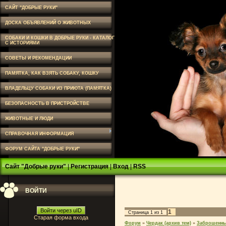
САЙТ "ДОБРЫЕ РУКИ"
ДОСКА ОБЪЯВЛЕНИЙ О ЖИВОТНЫХ
СОБАКИ И КОШКИ В ДОБРЫЕ РУКИ - КАТАЛОГ
С ИСТОРИЯМИ
СОВЕТЫ И РЕКОМЕНДАЦИИ
ПАМЯТКА, КАК ВЗЯТЬ СОБАКУ, КОШКУ
ВЛАДЕЛЬЦУ СОБАКИ ИЗ ПРИЮТА (ПАМЯТКА)
БЕЗОПАСНОСТЬ В ПРИСТРОЙСТВЕ
ЖИВОТНЫЕ И ЛЮДИ
СПРАВОЧНАЯ ИНФОРМАЦИЯ
ФОРУМ САЙТА "ДОБРЫЕ РУКИ"
Сайт "Добрые руки"
|
Регистрация
|
Вход
|
RSS
ВОЙТИ
Войти через uID
1
Страница
1
из
1
Старая форма входа
Форум
»
Чердак (архив тем)
»
Заброшенны