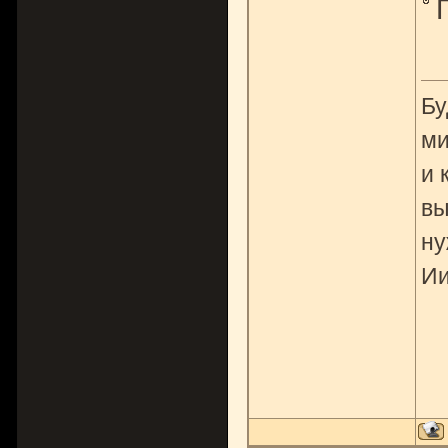
Бу
ми
и 
вы
ну
Ии