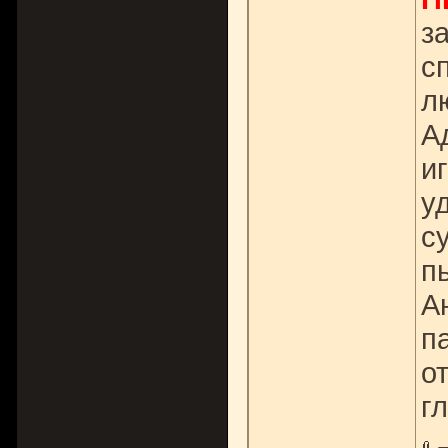
з
с
л
А
и
у
с
п
А
п
о
г