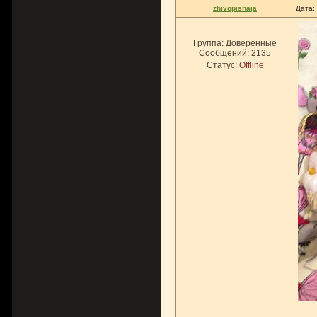
zhivopisnaja
Дата:
Группа: Доверенные
Сообщений:
2135
Статус:
Offline