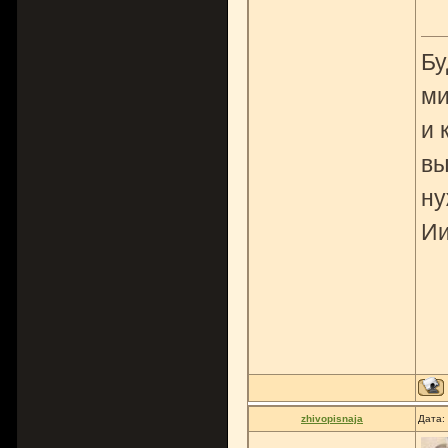
Бу
ми
и 
вы
ну
Ии
zhivopisnaja
Дата: