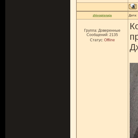
zhivopisnaja
Дата:
К
Группа: Доверенные
п
Сообщений:
2135
Статус:
Offline
Д