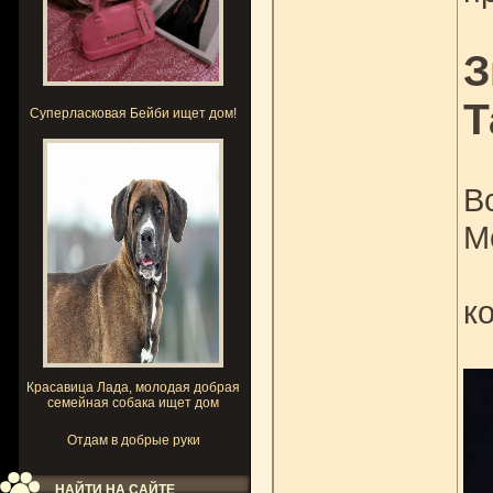
З
Т
Суперласковая Бейби ищет дом!
В
М
к
Красавица Лада, молодая добрая
семейная собака ищет дом
Отдам в добрые руки
НАЙТИ НА САЙТЕ