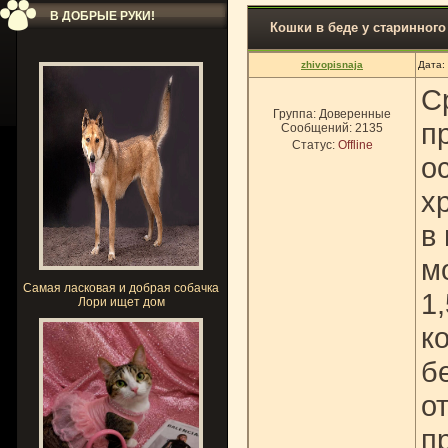
В ДОБРЫЕ РУКИ!
Кошки в беде у старинного
zhivopisnaja
Дата:
С
Группа: Доверенные
п
Сообщений:
2135
Статус:
Offline
о
х
в
м
Самая ласковая и добрая собачка
1
Лори ищет дом
к
б
о
п