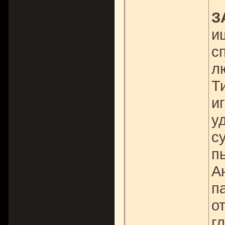
З
и
с
л
Т
и
у
с
п
А
п
о
г