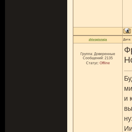
zhivopisnaja
Дата:
Ф
Группа: Доверенные
Н
Сообщений:
2135
Статус:
Offline
Бу
ми
и 
вы
ну
Ии