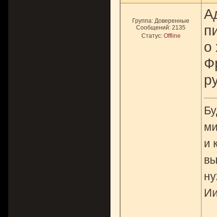
А
Группа: Доверенные
п
Сообщений:
2135
Статус:
Offline
о
Ф
р
Бу
ми
и 
вы
ну
Ии