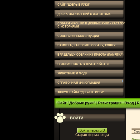
САЙТ "ДОБРЫЕ РУКИ"
ДОСКА ОБЪЯВЛЕНИЙ О ЖИВОТНЫХ
СОБАКИ И КОШКИ В ДОБРЫЕ РУКИ - КАТАЛОГ
С ИСТОРИЯМИ
СОВЕТЫ И РЕКОМЕНДАЦИИ
ПАМЯТКА, КАК ВЗЯТЬ СОБАКУ, КОШКУ
ВЛАДЕЛЬЦУ СОБАКИ ИЗ ПРИЮТА (ПАМЯТКА)
БЕЗОПАСНОСТЬ В ПРИСТРОЙСТВЕ
ЖИВОТНЫЕ И ЛЮДИ
СПРАВОЧНАЯ ИНФОРМАЦИЯ
ФОРУМ САЙТА "ДОБРЫЕ РУКИ"
Сайт "Добрые руки"
|
Регистрация
|
Вход
|
R
ВОЙТИ
Войти через uID
Стр
Старая форма входа
Фору