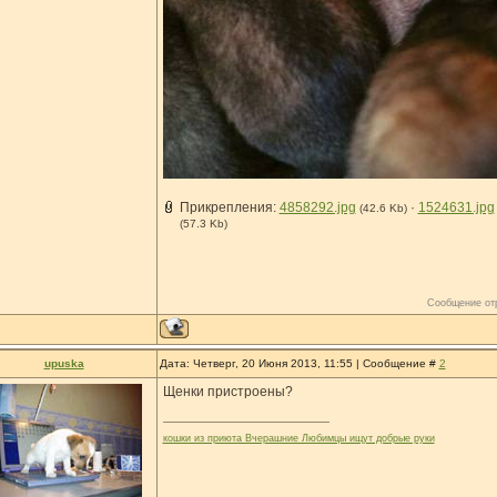
Прикрепления:
4858292.jpg
·
1524631.jpg
(42.6 Kb)
(57.3 Kb)
Сообщение от
upuska
Дата: Четверг, 20 Июня 2013, 11:55 | Сообщение #
2
Щенки пристроены?
кошки из приюта Вчерашние Любимцы ищут добрые руки