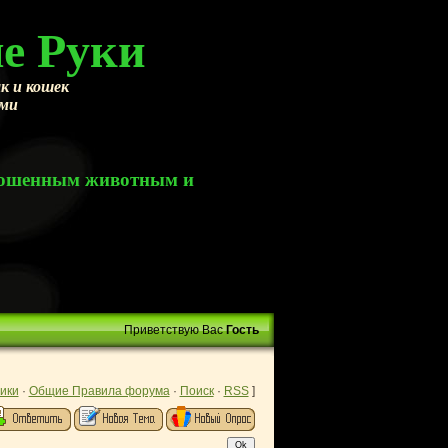
е Руки
к и кошек
ами
брошенным животным и
Приветствую Вас
Гость
ики
·
Общие Правила форума
·
Поиск
·
RSS
]