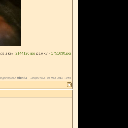
·
2144120.jpg
·
1751630.jpg
(36.2 Kb)
(25.6 Kb)
Alenka
редактировал
-
Воскресенье, 05 Мая 2013, 17:56