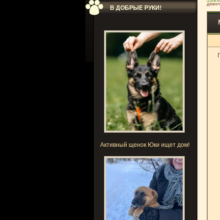
девоч
В ДОБРЫЕ РУКИ!
Активный щенок Юки ищет дом!