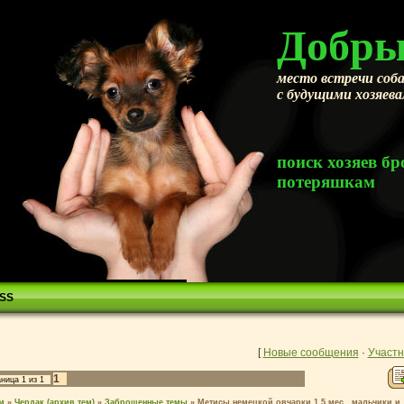
Добры
место встречи соба
с будущими хозяев
поиск хозяев 
потеряшкам
SS
[
Новые сообщения
·
Участн
1
аница
1
из
1
м
»
Чердак (архив тем)
»
Заброшенные темы
»
Метисы немецкой овчарки 1,5 мес., мальчики и