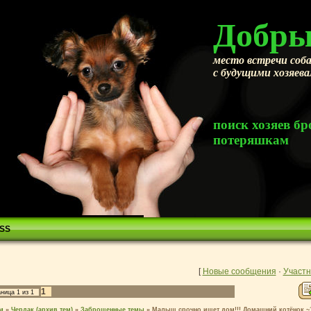
Добры
место встречи соба
с будущими хозяев
поиск хозяев 
потеряшкам
SS
[
Новые сообщения
·
Участн
1
аница
1
из
1
м
»
Чердак (архив тем)
»
Заброшенные темы
»
Малыш срочно ищет дом!!! Домашний котёнок ~