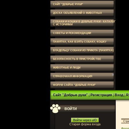
САЙТ "ДОБРЫЕ РУКИ"
ДОСКА ОБЪЯВЛЕНИЙ О ЖИВОТНЫХ
СОБАКИ И КОШКИ В ДОБРЫЕ РУКИ - КАТАЛОГ
С ИСТОРИЯМИ
СОВЕТЫ И РЕКОМЕНДАЦИИ
ПАМЯТКА, КАК ВЗЯТЬ СОБАКУ, КОШКУ
ВЛАДЕЛЬЦУ СОБАКИ ИЗ ПРИЮТА (ПАМЯТКА)
БЕЗОПАСНОСТЬ В ПРИСТРОЙСТВЕ
ЖИВОТНЫЕ И ЛЮДИ
СПРАВОЧНАЯ ИНФОРМАЦИЯ
ФОРУМ САЙТА "ДОБРЫЕ РУКИ"
Сайт "Добрые руки"
|
Регистрация
|
Вход
|
R
ВОЙТИ
Войти через uID
Стр
Старая форма входа
Фору