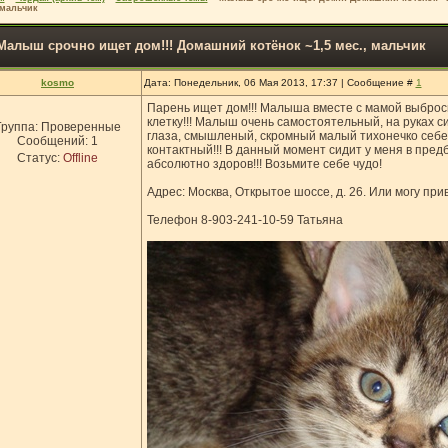
 мальчик
Малыш срочно ищет дом!!! Домашний котёнок ~1,5 мес., мальчик
kosmo
Дата: Понедельник, 06 Мая 2013, 17:37 | Сообщение #
1
Парень ищет дом!!! Малыша вместе с мамой выброс
клетку!!! Малыш очень самостоятельный, на руках си
Группа: Проверенные
глаза, смышленый, скромный малый тихонечко себе и
Сообщений:
1
контактный!!! В данный момент сидит у меня в предб
Статус:
Offline
абсолютно здоров!!! Возьмите себе чудо!
Адрес: Москва, Открытое шоссе, д. 26. Или могу прив
Телефон 8-903-241-10-59 Татьяна