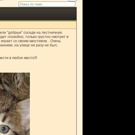
или "добрые" соседи на лестничную
дит спокойно, только грустно смотрит в
грает со своим хвостиком... Очень
аннике, на улице ни разу не был,
ести в любое место!!!