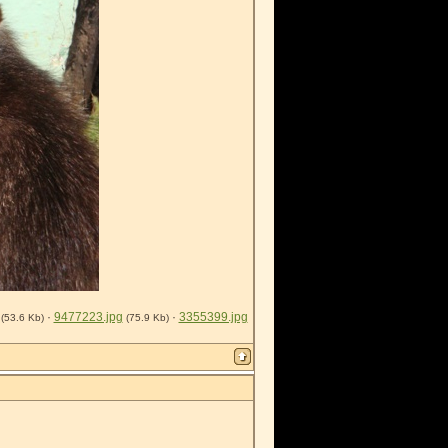
·
9477223.jpg
·
3355399.jpg
(53.6 Kb)
(75.9 Kb)