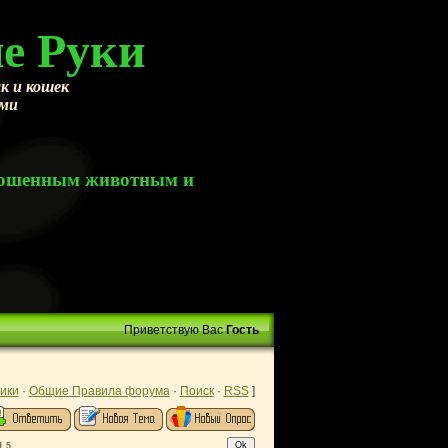
е Руки
к и кошек
ами
брошенным животным и
Приветствую Вас
Гость
ики
·
Общие Правила форума
·
Поиск
·
RSS
]
1,5